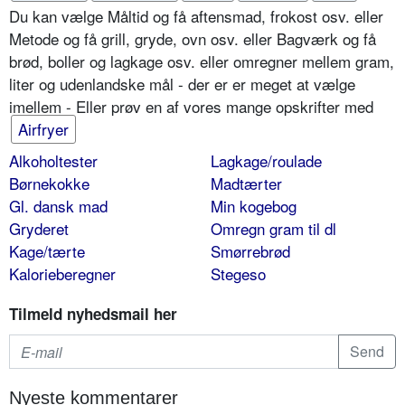
Du kan vælge Måltid og få aftensmad, frokost osv. eller
Metode og få grill, gryde, ovn osv. eller Bagværk og få
brød, boller og lagkage osv. eller omregner mellem gram,
liter og udenlandske mål - der er er meget at vælge
imellem - Eller prøv en af vores mange opskrifter med
Airfryer
Alkoholtester
Lagkage/roulade
Børnekokke
Madtærter
Gl. dansk mad
Min kogebog
Gryderet
Omregn gram til dl
Kage/tærte
Smørrebrød
Kalorieberegner
Stegeso
Tilmeld nyhedsmail her
Nyeste kommentarer