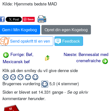
Kilde: Hjemmets bedste MAD
Save
Gem i Min Kogebog
Opret din egen Kogebog
Send opskrift til en ven
Feedback
Forrige: Bøf,
Næste: Bønnesalat med
cremefraiche
Mexicansk bøf
Klik på den smiley du vil give denne side
Brugernes vurdering
5,0
(
4
stemmer)
Siden er blevet set 14.331 gange -
Se og skriv
.
kommentarer herunder