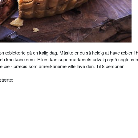
øn æbletærte på en kølig dag. Måske er du så heldig at have æbler i 
or du kan købe dem. Ellers kan supermarkedets udvalg også sagtens 
e pie - præcis som amerikanerne ville lave den. Til 8 personer
letærte: