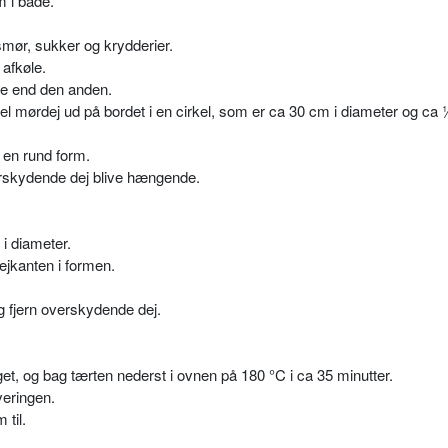
 i både.
mør, sukker og krydderier.
 afkøle.
rre end den anden.
del mørdej ud på bordet i en cirkel, som er ca 30 cm i diameter og ca
 en rund form.
verskydende dej blive hængende.
 i diameter.
jkanten i formen.
fjern overskydende dej.
åget, og bag tærten nederst i ovnen på 180 °C i ca 35 minutter.
veringen.
til.