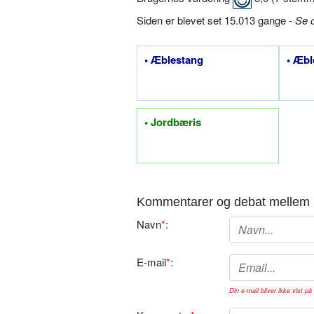
Siden er blevet set 15.013 gange -
Se 
• Æblestang
• Æbl
• Jordbæris
Kommentarer og debat mellem 
Navn
*
:
E-mail
*
:
Din e-mail bliver ikke vist på 