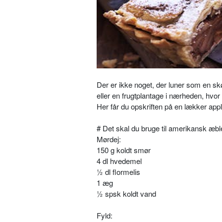
Der er ikke noget, der luner som en sk
eller en frugtplantage i nærheden, hv
Her får du opskriften på en lækker appl
# Det skal du bruge til amerikansk æb
Mørdej:
150 g koldt smør
4 dl hvedemel
½ dl flormelis
1 æg
½ spsk koldt vand
Fyld: