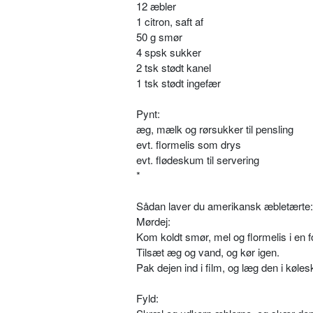
12 æbler
1 citron, saft af
50 g smør
4 spsk sukker
2 tsk stødt kanel
1 tsk stødt ingefær
Pynt:
æg, mælk og rørsukker til pensling
evt. flormelis som drys
evt. flødeskum til servering
*
Sådan laver du amerikansk æbletærte:
Mørdej:
Kom koldt smør, mel og flormelis i en 
Tilsæt æg og vand, og kør igen.
Pak dejen ind i film, og læg den i køles
Fyld: