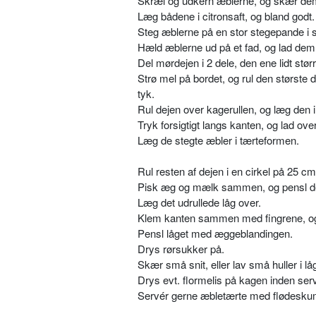
Skræl og udkern æblerne, og skær dem
Læg bådene i citronsaft, og bland godt.
Steg æblerne på en stor stegepande i s
Hæld æblerne ud på et fad, og lad dem
Del mørdejen i 2 dele, den ene lidt stø
Strø mel på bordet, og rul den største 
tyk.
Rul dejen over kagerullen, og læg den i
Tryk forsigtigt langs kanten, og lad o
Læg de stegte æbler i tærteformen.
Rul resten af dejen i en cirkel på 25 cm
Pisk æg og mælk sammen, og pensl de
Læg det udrullede låg over.
Klem kanten sammen med fingrene, og 
Pensl låget med æggeblandingen.
Drys rørsukker på.
Skær små snit, eller lav små huller i l
Drys evt. flormelis på kagen inden ser
Servér gerne æbletærte med flødeskum 