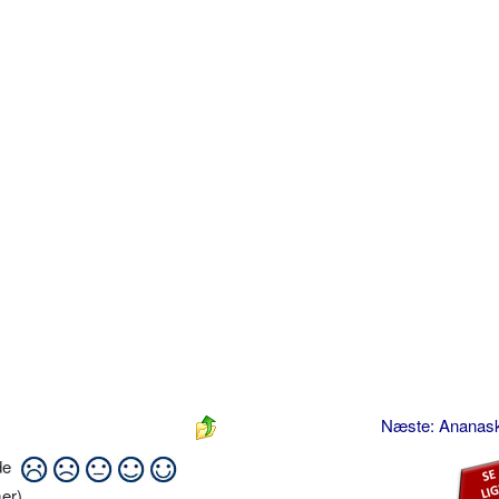
Næste: Ananas
ide
er)