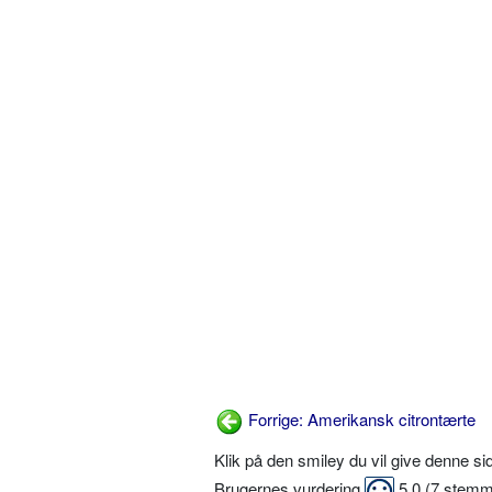
Forrige: Amerikansk citrontærte
Klik på den smiley du vil give denne s
Brugernes vurdering
5,0
(
7
stemm