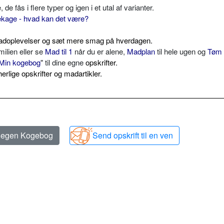
 fås i flere typer og igen i et utal af varianter.
kage - hvad kan det være?
e madoplevelser og sæt mere smag på hverdagen.
milien eller se
Mad til 1
når du er alene,
Madplan
til hele ugen og
Tøm
Min kogebog
" til dine egne
opskrifter.
erlige opskrifter og madartikler.
n egen Kogebog
Send opskrift til en ven