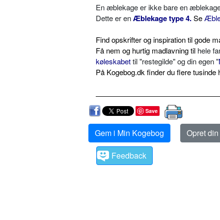
En æblekage er ikke bare en æblekage, de
Dette er en
Æblekage type 4.
Se
Æble
Find opskrifter og inspiration til god
Få nem og hurtig madlavning til
hele fa
køleskabet
til "restegilde" og din egen "
På Kogebog.dk finder du flere tusinde h
Save
Gem i Min Kogebog
Opret di
Feedback