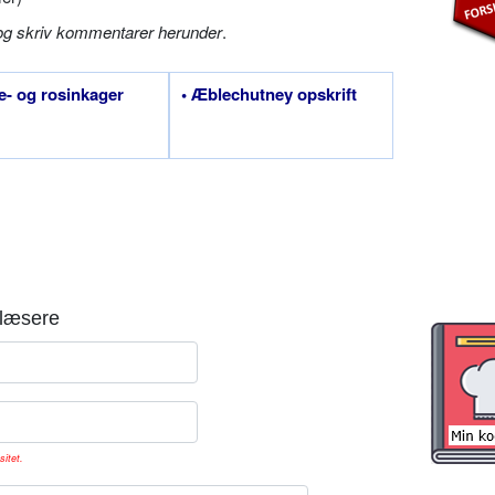
og skriv kommentarer herunder
.
e- og rosinkager
• Æblechutney opskrift
læsere
sitet.