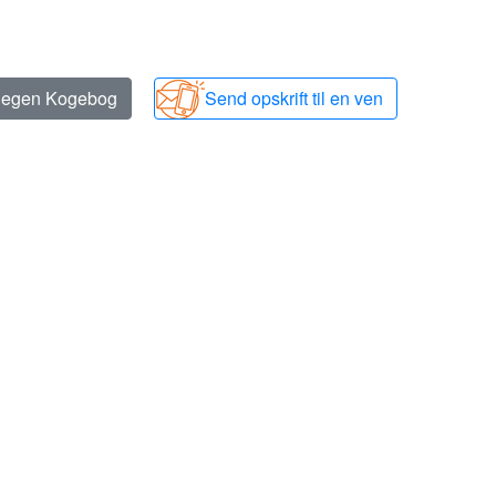
n egen Kogebog
Send opskrift til en ven