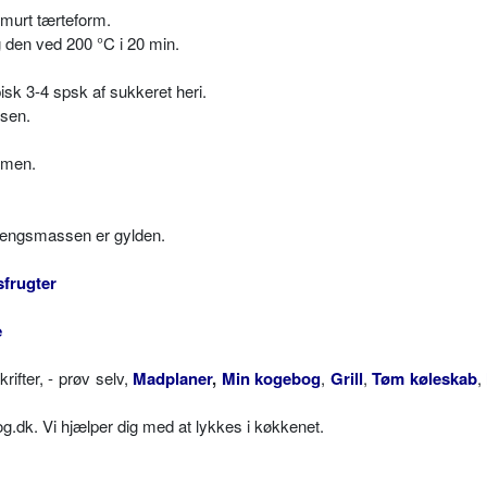
smurt tærteform.
 den ved 200 °C i 20 min.
sk 3-4 spsk af sukkeret heri.
sen.
emen.
arengsmassen er gylden.
sfrugter
e
fter, - prøv selv,
Madplaner
,
Min kogebog
,
Grill
,
Tøm køleskab
,
dk. Vi hjælper dig med at lykkes i køkkenet.