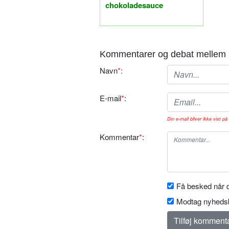
chokoladesauce
Kommentarer og debat mellem 
Navn
*
:
E-mail
*
:
Din e-mail bliver ikke vist på 
Kommentar
*
:
Få besked når d
Modtag nyhedsb