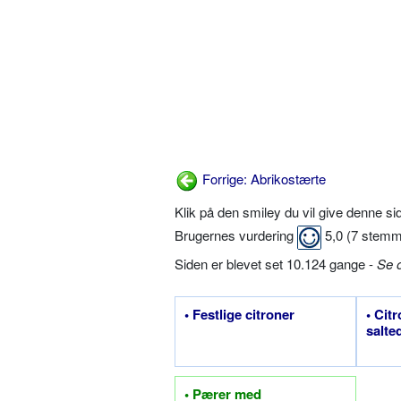
Forrige: Abrikostærte
Klik på den smiley du vil give denne s
Brugernes vurdering
5,0
(
7
stemm
Siden er blevet set 10.124 gange -
Se 
• Festlige citroner
• Citr
salte
• Pærer med