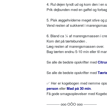
4. Rul dejen tyndt ud og kom den i en 
Prik dejbunden med en gaffel og forbag
5. Pisk æggehviderne meget stive og pi
Vend resten af sukkeret i marengsmas
6. Bland ca ¼ af marengsmassen i cr
Kom det på tærtebunden .
Læg resten af marengsmassen over.
Bag tærten endnu 5-10 min eller til m
Se alle de bedste opskrifter med
Citru
Se alle de bedste opskrifter med
Tært
✅
Her er kogebogen med nemme opskri
person
eller
Mad på 30 min
.
Få gode smagsoplevelser med Kogebog.
----------- ooo OÔO ooo -----------