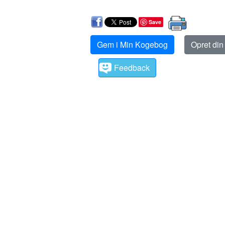
Save
Gem i Min Kogebog
Opret di
Feedback