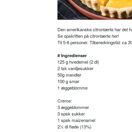
Den amerikanske citrontærte har det h
Se opskriften på citrontærte her!
Til 5-6 personer. Tilberedningstid: ca 
# Ingredienser
125 g hvedemel (2 dl)
2 tsk vaniljesukker
50g mandler
100 g smør
1 æggeblomme
Creme:
3 æggeblommer
3 spsk sukker
1 spsk maizenamel
2½ dl fløde (13%)