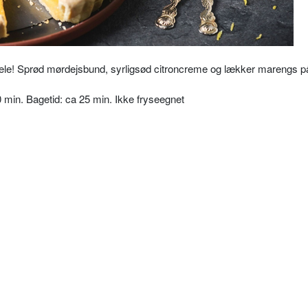
ele! Sprød mørdejsbund, syrligsød citroncreme og lækker marengs p
30 min. Bagetid: ca 25 min. Ikke fryseegnet