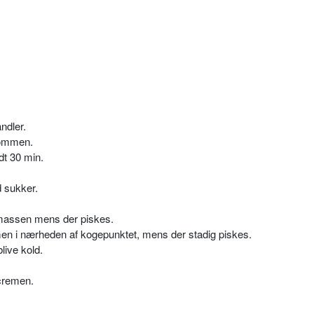
ndler.
blommen.
dt 30 min.
 sukker.
emassen mens der piskes.
men i nærheden af kogepunktet, mens der stadig piskes.
live kold.
 cremen.