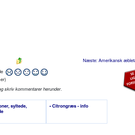
Næste: Amerikansk æble
ide
er)
og skriv kommentarer herunder
.
oner, syltede,
• Citrongræs - info
de