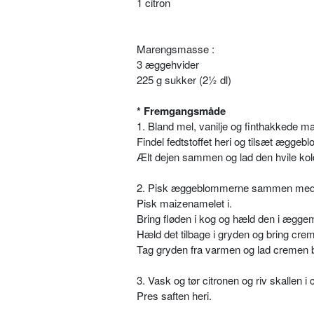
1 citron
Marengsmasse :
3 æggehvider
225 g sukker (2½ dl)
* Fremgangsmåde
1. Bland mel, vanilje og finthakkede ma
Findel fedtstoffet heri og tilsæt ægge
Ælt dejen sammen og lad den hvile kol
2. Pisk æggeblommerne sammen med
Pisk maizenamelet i.
Bring fløden i kog og hæld den i ægg
Hæld det tilbage i gryden og bring cre
Tag gryden fra varmen og lad cremen b
3. Vask og tør citronen og riv skallen i
Pres saften heri.