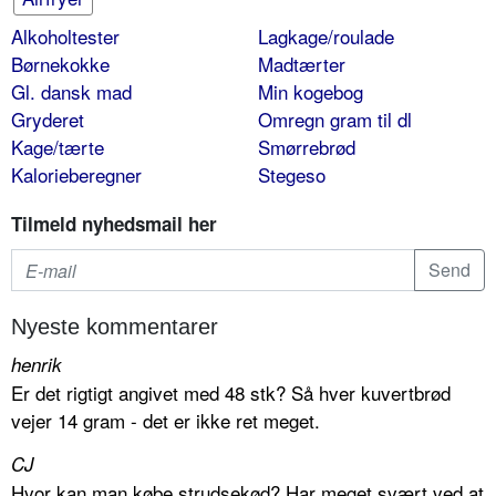
Alkoholtester
Lagkage/roulade
Børnekokke
Madtærter
Gl. dansk mad
Min kogebog
Gryderet
Omregn gram til dl
Kage/tærte
Smørrebrød
Kalorieberegner
Stegeso
Tilmeld nyhedsmail her
Nyeste kommentarer
henrik
Er det rigtigt angivet med 48 stk? Så hver kuvertbrød
vejer 14 gram - det er ikke ret meget.
CJ
Hvor kan man købe strudsekød? Har meget svært ved at