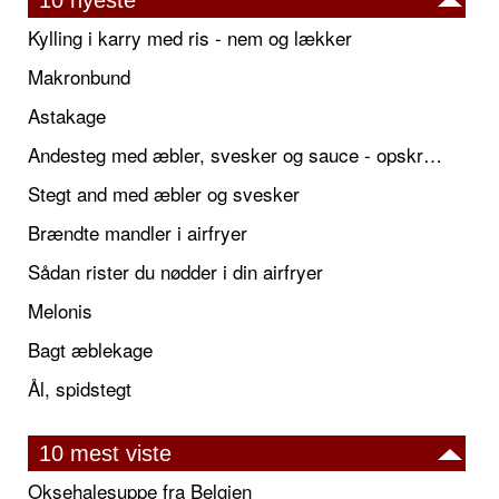
10 nyeste
Kylling i karry med ris - nem og lækker
Makronbund
Astakage
Andesteg med æbler, svesker og sauce - opskrift også til jul
Stegt and med æbler og svesker
Brændte mandler i airfryer
Sådan rister du nødder i din airfryer
Melonis
Bagt æblekage
Ål, spidstegt
10 mest viste
Oksehalesuppe fra Belgien