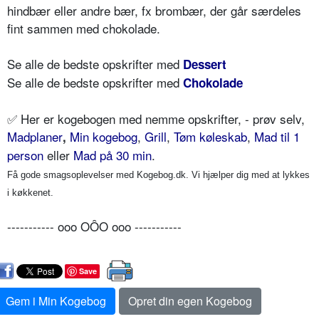
hindbær eller andre bær, fx brombær, der går særdeles
fint sammen med chokolade.
Se alle de bedste opskrifter med
Dessert
Se alle de bedste opskrifter med
Chokolade
✅
Her er kogebogen med nemme opskrifter, - prøv selv,
Madplaner
Min kogebog
,
Grill
,
Tøm køleskab
,
Mad til 1
,
person
eller
Mad på 30 min
.
Få gode smagsoplevelser med Kogebog.dk. Vi hjælper dig med at lykkes
i køkkenet.
----------- ooo OÔO ooo -----------
Save
Gem i Min Kogebog
Opret din egen Kogebog