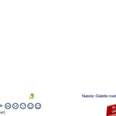
Næste: Galette med
ide
er)