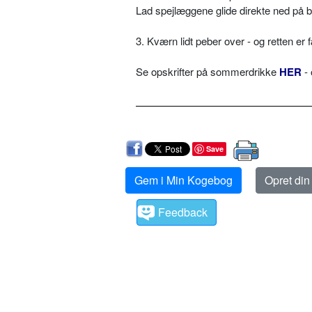
Lad spejlæggene glide direkte ned på 
3. Kværn lidt peber over - og retten er 
Se opskrifter på sommerdrikke
HER
- 
Save
Gem i Min Kogebog
Opret di
Feedback