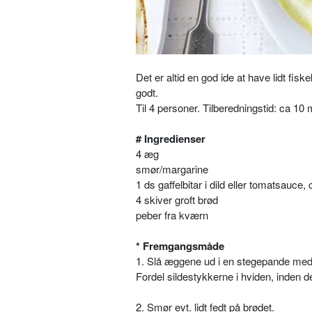
Det er altid en god ide at have lidt fisk
godt.
Til 4 personer. Tilberedningstid: ca 10 
# Ingredienser
4 æg
smør/margarine
1 ds gaffelbitar i dild eller tomatsauce,
4 skiver groft brød
peber fra kværn
*
Fremgangsmåde
1. Slå æggene ud i en stegepande med l
Fordel sildestykkerne i hviden, inden 
2. Smør evt. lidt fedt på brødet.