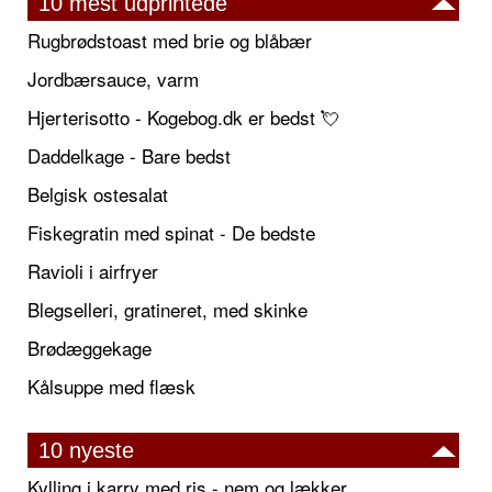
10 mest udprintede
Rugbrødstoast med brie og blåbær
Jordbærsauce, varm
Hjerterisotto - Kogebog.dk er bedst 💘
Daddelkage - Bare bedst
Belgisk ostesalat
Fiskegratin med spinat - De bedste
Ravioli i airfryer
Blegselleri, gratineret, med skinke
Brødæggekage
Kålsuppe med flæsk
10 nyeste
Kylling i karry med ris - nem og lækker