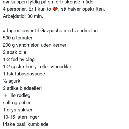
gør suppen fyldig på en forfriskende måde.
4 personer. Er I kun to
, så halver opskriften.
Arbejdstid: 30 min.
# Ingredienser til Gazpacho med vandmelon:
500 g tomater
200 g vandmelon uden kerner
2 spsk olie
1-2 fed hvidløg
1-2 spsk sherry- eller vineddike
1 tsk tabascosauce
½ agurk
2 stilke bladselleri
½ lille rødløg
salt og peber
1 drys sukker
10-15 isterninger
friske basilikumblade