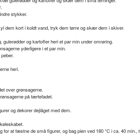
Skræl gulerødder og kartofler og skær dem i små terninger.
.
ndre stykker.
 dem kort i koldt vand, tryk dem tørre og skær dem i skiver.
, gulerødder og kartofler heri et par min under omrøring.
nsagerne yderligere i et par min.
 peber.
erne heri.
et over grønsagerne.
grønsagerne på tærtefadet.
figurer og dekorer dejlåget med dem.
 køleskabet.
r at fæstne de små figurer, og bag pien ved 180 °C i ca. 40 min., ti