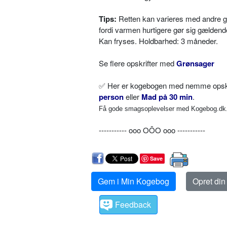
Tips:
Retten kan varieres med andre gr
fordi varmen hurtigere gør sig gældend
Kan fryses. Holdbarhed: 3 måneder.
Se flere opskrifter med
Grønsager
✅
Her er kogebogen med nemme opskrif
person
eller
Mad på 30 min
.
Få gode smagsoplevelser med Kogebog.dk. 
----------- ooo OÔO ooo -----------
Save
Gem i Min Kogebog
Opret di
Feedback