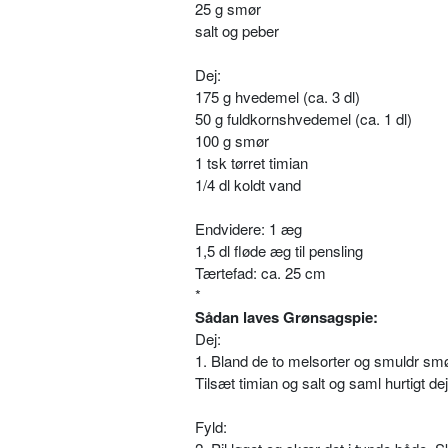
25 g smør
salt og peber
Dej:
175 g hvedemel (ca. 3 dl)
50 g fuldkornshvedemel (ca. 1 dl)
100 g smør
1 tsk tørret timian
1/4 dl koldt vand
Endvidere: 1 æg
1,5 dl fløde æg til pensling
Tærtefad: ca. 25 cm
*
Sådan laves Grønsagspie:
Dej:
1. Bland de to melsorter og smuldr smør
Tilsæt timian og salt og saml hurtigt d
Fyld: