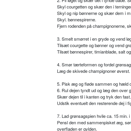
2. Pil løget og skær det i tynde både. 
Skyl courgetten og skær den i terninger
Skyl og nip bønnerne og skær dem i mi
Skyl. bønnespirerne.
Fjern rodenden på champignonerne, skyl
3. Smelt smørret i en gryde og vend løg
Tilsæt courgette og bønner og vend grø
Tilsæt bønnespirer, timianblade, salt og
4. Smør tærteformen og fordel grønsag
Læg de skivede champignoner øverst.
5. Pisk æg og fløde sammen og hæld d
6. Rul dejen tyndt ud og læg den over 
Skær dejen til i kanten og tryk den fast.
Udstik eventuelt den resterende dej i 
7. Lad grønsagspien hvile ca. 15 min. i
Pensl den med sammenpisket æg, sørg fo
overfladen er gylden.