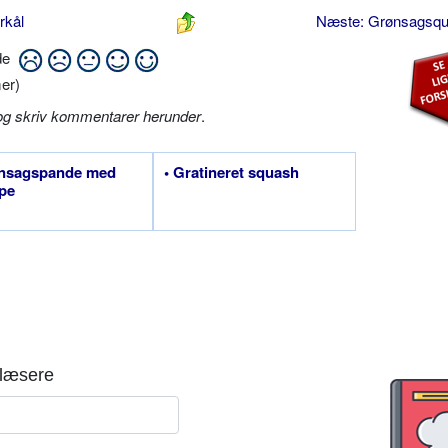
rkål
Næste: Grønsagsq
ide
er)
og skriv kommentarer herunder
.
ønsagspande med
• Gratineret squash
pe
læsere