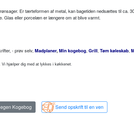
ønsager. Er tærteformen af metal, kan bagetiden nedsættes til ca. 30
e. Glas eller porcelæn er længere om at blive varmt.
ter, - prøv selv,
Madplaner
,
Min kogebog
,
Grill
,
Tøm køleskab
,
M
Vi hjælper dig med at lykkes i køkkenet.
n egen Kogebog
Send opskrift til en ven