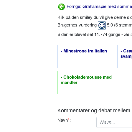
Forrige: Grahamspie med somme
Klik på den smiley du vil give denne s
Brugernes vurdering
5,0
(
6
stemm
Siden er blevet set 11.774 gange -
Se 
• Minestrone fra Italien
• Gr
svam
• Chokolademousse med
mandler
Kommentarer og debat mellem 
Navn
*
: