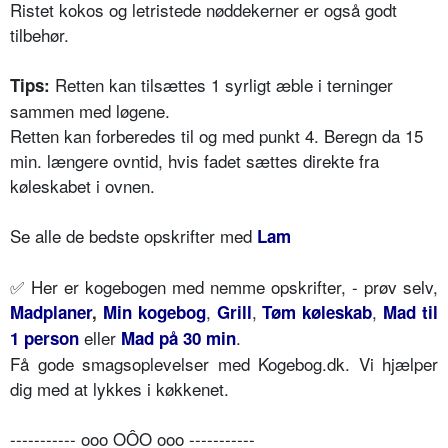
Ristet kokos og letristede nøddekerner er også godt
tilbehør.
Retten kan tilsættes 1 syrligt æble i terninger
Tips:
sammen med løgene.
Retten kan forberedes til og med punkt 4. Beregn da 15
min. længere ovntid, hvis fadet sættes direkte fra
køleskabet i ovnen.
Se alle de bedste opskrifter med
Lam
✅
Her er kogebogen med nemme opskrifter, - prøv selv,
,
,
,
Madplaner
,
Min kogebog
Grill
Tøm køleskab
Mad til
eller
.
1 person
Mad på 30 min
Få gode smagsoplevelser med Kogebog.dk. Vi hjælper
dig med at lykkes i køkkenet.
----------- ooo OÔO ooo -----------