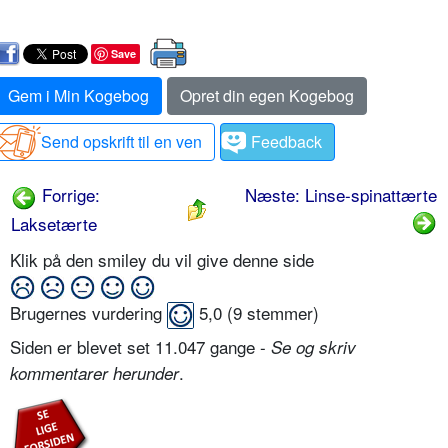
Save
Gem i Min Kogebog
Opret din egen Kogebog
Send opskrift til en ven
Feedback
Forrige:
Næste: Linse-spinattærte
Laksetærte
Klik på den smiley du vil give denne side
Brugernes vurdering
5,0
(
9
stemmer)
Siden er blevet set 11.047 gange -
Se og skriv
.
kommentarer herunder