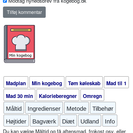
Modtag nyhedsbrev fra kogebog.dk
Madplan
Min kogebog
Tøm køleskab
Mad til 1
Mad 30 min
Kalorieberegner
Omregn
Måltid
Ingredienser
Metode
Tilbehør
Højtider
Bagværk
Diæt
Udland
Info
Du kan vælge Måltid og få aftensmad, frokost osv. eller