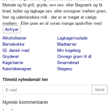
Metode og få grill, gryde, ovn osv. eller Bagværk og få
brød, boller og lagkage osv. eller omregner mellem gram,
liter og udenlandske mål - der er er meget at vælge
imellem - Eller prøv en af vores mange opskrifter med
Airfryer
Alkoholtester
Lagkage/roulade
Børnekokke
Madtærter
Gl. dansk mad
Min kogebog
Gryderet
Omregn gram til dl
Kage/tærte
Smørrebrød
Kalorieberegner
Stegeso
Tilmeld nyhedsmail her
Nyeste kommentarer