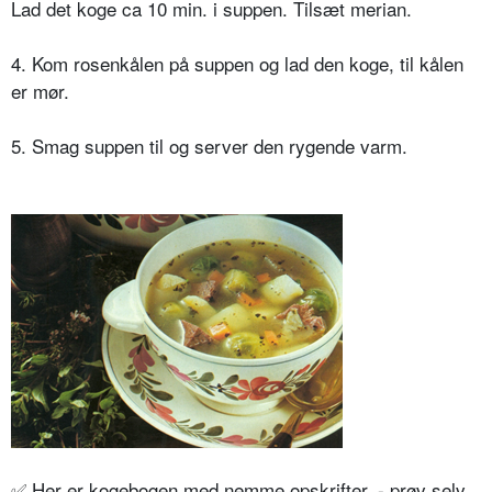
Lad det koge ca 10 min. i suppen. Tilsæt merian.
4. Kom rosenkålen på suppen og lad den koge, til kålen
er mør.
5. Smag suppen til og server den rygende varm.
✅
Her er kogebogen med nemme opskrifter, - prøv selv,