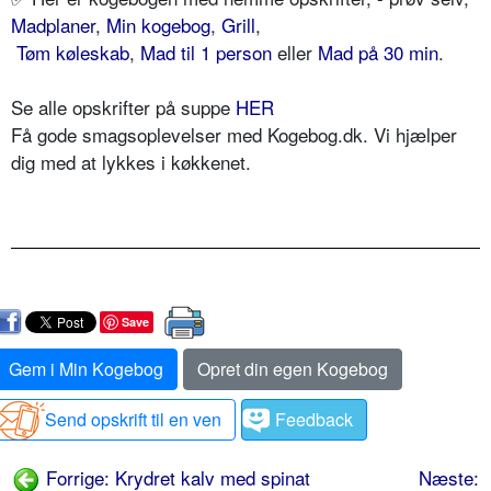
Madplaner
,
Min kogebog
,
Grill
,
Tøm køleskab
,
Mad til 1 person
eller
Mad på 30 min
.
Se alle opskrifter på suppe
HER
Få gode smagsoplevelser med Kogebog.dk. Vi hjælper
dig med at lykkes i køkkenet.
Save
Gem i Min Kogebog
Opret din egen Kogebog
Send opskrift til en ven
Feedback
Forrige: Krydret kalv med spinat
Næste: