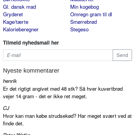
Gl. dansk mad
Min kogebog
Gryderet
Omregn gram til dl
Kage/tærte
Smørrebrød
Kalorieberegner
Stegeso
Tilmeld nyhedsmail her
Nyeste kommentarer
henrik
Er det rigtigt angivet med 48 stk? Så hver kuvertbrød
vejer 14 gram - det er ikke ret meget.
CJ
Hvor kan man købe strudsekød? Har meget svært ved at
finde det.
Peter Wetke