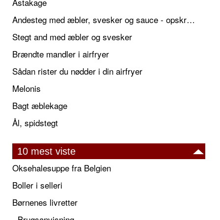
Astakage
Andesteg med æbler, svesker og sauce - opskrift også til jul
Stegt and med æbler og svesker
Brændte mandler i airfryer
Sådan rister du nødder i din airfryer
Melonis
Bagt æblekage
Ål, spidstegt
10 mest viste
Oksehalesuppe fra Belgien
Boller i selleri
Børnenes livretter
- Brugsanvisning