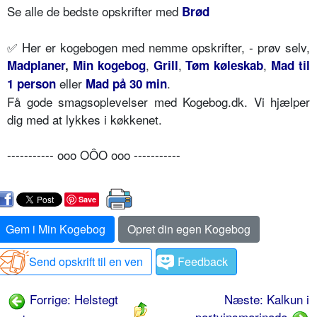
Se alle de bedste opskrifter med
Brød
✅ Her er kogebogen med nemme opskrifter, - prøv selv,
,
,
,
Madplaner
,
Min kogebog
Grill
Tøm køleskab
Mad til
eller
.
1 person
Mad på 30 min
Få gode smagsoplevelser med Kogebog.dk. Vi hjælper
dig med at lykkes i køkkenet.
----------- ooo OÔO ooo -----------
Save
Gem i Min Kogebog
Opret din egen Kogebog
Send opskrift til en ven
Feedback
Forrige: Helstegt
Næste: Kalkun i
portvinsmarinade