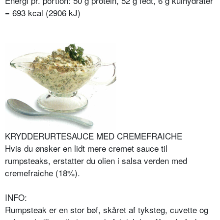
Energi pr. portion: 50 g protein, 52 g fedt, 6 g kulhydrater
= 693 kcal (2906 kJ)
KRYDDERURTESAUCE MED CREMEFRAICHE
Hvis du ønsker en lidt mere cremet sauce til
rumpsteaks, erstatter du olien i salsa verden med
cremefraiche (18%).
INFO:
Rumpsteak er en stor bøf, skåret af tyksteg, cuvette og