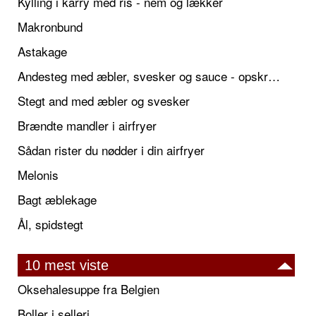
Kylling i karry med ris - nem og lækker
Makronbund
Astakage
Andesteg med æbler, svesker og sauce - opskrift også til jul
Stegt and med æbler og svesker
Brændte mandler i airfryer
Sådan rister du nødder i din airfryer
Melonis
Bagt æblekage
Ål, spidstegt
10 mest viste
Oksehalesuppe fra Belgien
Boller i selleri