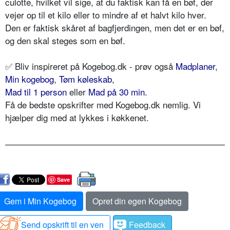
culotte, hvilket vil sige, at du faktisk kan få en bøf, der
vejer op til et kilo eller to mindre af et halvt kilo hver.
Den er faktisk skåret af bagfjerdingen, men det er en bøf,
og den skal steges som en bøf.
✅
Bliv inspireret på Kogebog.dk - prøv også
Madplaner
,
Min kogebog
,
Tøm køleskab
,
Mad til 1 person
eller
Mad på 30 min
.
Få de bedste opskrifter med Kogebog.dk nemlig. Vi
hjælper dig med at lykkes i køkkenet.
Save
Gem i Min Kogebog
Opret din egen Kogebog
Send opskrift til en ven
Feedback