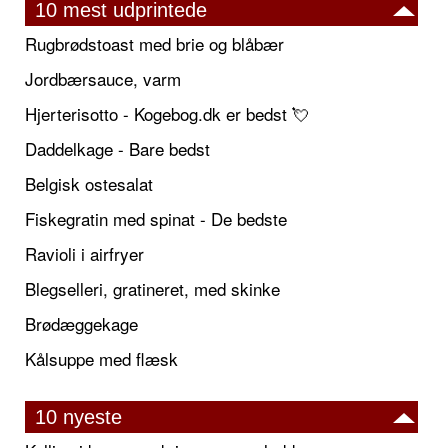
10 mest udprintede
Rugbrødstoast med brie og blåbær
Jordbærsauce, varm
Hjerterisotto - Kogebog.dk er bedst 💘
Daddelkage - Bare bedst
Belgisk ostesalat
Fiskegratin med spinat - De bedste
Ravioli i airfryer
Blegselleri, gratineret, med skinke
Brødæggekage
Kålsuppe med flæsk
10 nyeste