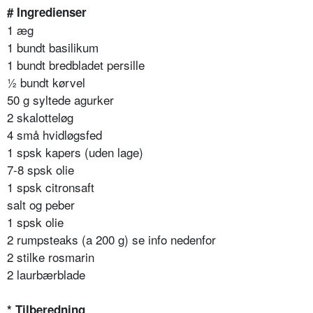
# Ingredienser
1 æg
1 bundt basilikum
1 bundt bredbladet persille
½ bundt kørvel
50 g syltede agurker
2 skalotteløg
4 små hvidløgsfed
1 spsk kapers (uden lage)
7-8 spsk olie
1 spsk citronsaft
salt og peber
1 spsk olie
2 rumpsteaks (a 200 g) se info nedenfor
2 stilke rosmarin
2 laurbærblade
* Tilberedning