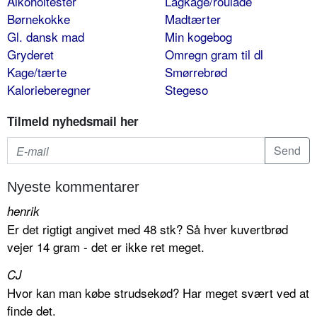
Alkoholtester
Lagkage/roulade
Børnekokke
Madtærter
Gl. dansk mad
Min kogebog
Gryderet
Omregn gram til dl
Kage/tærte
Smørrebrød
Kalorieberegner
Stegeso
Tilmeld nyhedsmail her
Nyeste kommentarer
henrik
Er det rigtigt angivet med 48 stk? Så hver kuvertbrød
vejer 14 gram - det er ikke ret meget.
CJ
Hvor kan man købe strudsekød? Har meget svært ved at
finde det.