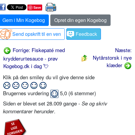
Save
Gem i Min Kogebog
Opret din egen Kogebog
Send opskrift til en ven
Feedback
Forrige: Fiskepaté med
Næste:
Nytårstorsk i nye
krydderurtesauce - prøv
klæder
Kogebog.dk i dag 💘
Klik på den smiley du vil give denne side
Brugernes vurdering
5,0
(
6
stemmer)
Siden er blevet set 28.009 gange -
Se og skriv
.
kommentarer herunder