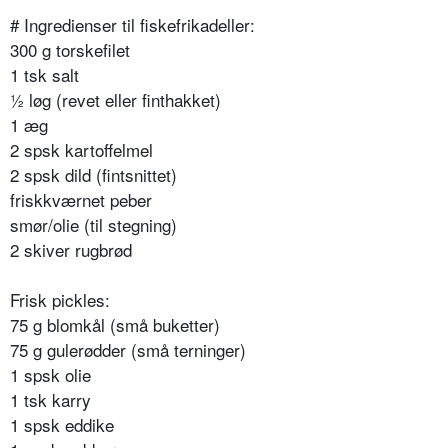
# Ingredienser til fiskefrikadeller:
300 g torskefilet
1 tsk salt
½ løg (revet eller finthakket)
1 æg
2 spsk kartoffelmel
2 spsk dild (fintsnittet)
friskkværnet peber
smør/olie (til stegning)
2 skiver rugbrød
Frisk pickles:
75 g blomkål (små buketter)
75 g gulerødder (små terninger)
1 spsk olie
1 tsk karry
1 spsk eddike