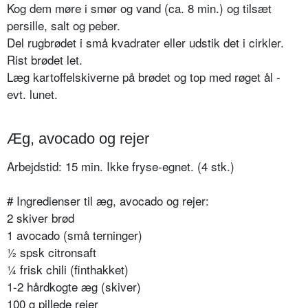
Kog dem møre i smør og vand (ca. 8 min.) og tilsæt
persille, salt og peber.
Del rugbrødet i små kvadrater eller udstik det i cirkler.
Rist brødet let.
Læg kartoffelskiverne på brødet og top med røget ål -
evt. lunet.
Æg, avocado og rejer
Arbejdstid: 15 min. Ikke fryse-egnet. (4 stk.)
# Ingredienser til æg, avocado og rejer:
2 skiver brød
1 avocado (små terninger)
½ spsk citronsaft
¼ frisk chili (finthakket)
1-2 hårdkogte æg (skiver)
100 g pillede rejer