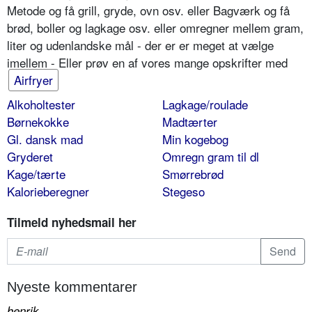
Metode og få grill, gryde, ovn osv. eller Bagværk og få
brød, boller og lagkage osv. eller omregner mellem gram,
liter og udenlandske mål - der er er meget at vælge
imellem - Eller prøv en af vores mange opskrifter med
Airfryer
Alkoholtester
Lagkage/roulade
Børnekokke
Madtærter
Gl. dansk mad
Min kogebog
Gryderet
Omregn gram til dl
Kage/tærte
Smørrebrød
Kalorieberegner
Stegeso
Tilmeld nyhedsmail her
Nyeste kommentarer
henrik