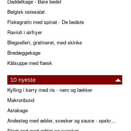
Daddelkage - Bare bedst
Belgisk ostesalat
Fiskegratin med spinat - De bedste
Ravioli i airfryer
Blegselleri, gratineret, med skinke
Brødæggekage
Kålsuppe med flæsk
10 nyeste
Kylling i karry med ris - nem og lækker
Makronbund
Astakage
Andesteg med æbler, svesker og sauce - opskrift også til jul
Stegt and med æbler og svesker