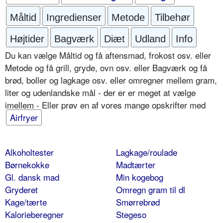
Måltid
Ingredienser
Metode
Tilbehør
Højtider
Bagværk
Diæt
Udland
Info
Du kan vælge Måltid og få aftensmad, frokost osv. eller
Metode og få grill, gryde, ovn osv. eller Bagværk og få
brød, boller og lagkage osv. eller omregner mellem gram,
liter og udenlandske mål - der er er meget at vælge
imellem - Eller prøv en af vores mange opskrifter med
Airfryer
Alkoholtester
Lagkage/roulade
Børnekokke
Madtærter
Gl. dansk mad
Min kogebog
Gryderet
Omregn gram til dl
Kage/tærte
Smørrebrød
Kalorieberegner
Stegeso