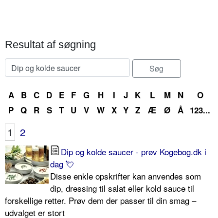
Resultat af søgning
A
B
C
D
E
F
G
H
I
J
K
L
M
N
O
P
Q
R
S
T
U
V
W
X
Y
Z
Æ
Ø
Å
123...
1
2
Dip og kolde saucer - prøv Kogebog.dk i
dag 💘
Disse enkle opskrifter kan anvendes som
dip, dressing til salat eller kold sauce til
forskellige retter. Prøv dem der passer til din smag –
udvalget er stort