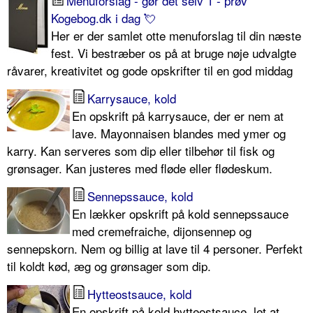
Menuforslag - gør det selv 1 - prøv
Kogebog.dk i dag 💘
Her er der samlet otte menuforslag til din næste
fest. Vi bestræber os på at bruge nøje udvalgte
råvarer, kreativitet og gode opskrifter til en god middag
Karrysauce, kold
En opskrift på karrysauce, der er nem at
lave. Mayonnaisen blandes med ymer og
karry. Kan serveres som dip eller tilbehør til fisk og
grønsager. Kan justeres med fløde eller flødeskum.
Sennepssauce, kold
En lækker opskrift på kold sennepssauce
med cremefraiche, dijonsennep og
sennepskorn. Nem og billig at lave til 4 personer. Perfekt
til koldt kød, æg og grønsager som dip.
Hytteostsauce, kold
En opskrift på kold hytteostsauce, let at