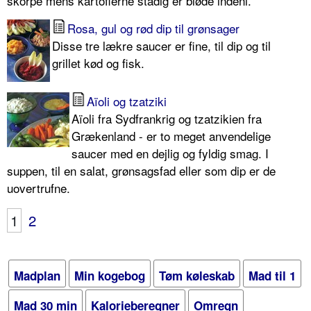
skorpe mens kartoflerne stadig er bløde indeni.
Rosa, gul og rød dip til grønsager
Disse tre lækre saucer er fine, til dip og til
grillet kød og fisk.
Aïoli og tzatziki
Aïoli fra Sydfrankrig og tzatzikien fra
Grækenland - er to meget anvendelige
saucer med en dejlig og fyldig smag. I
suppen, til en salat, grønsagsfad eller som dip er de
uovertrufne.
1
2
Madplan
Min kogebog
Tøm køleskab
Mad til 1
Mad 30 min
Kalorieberegner
Omregn