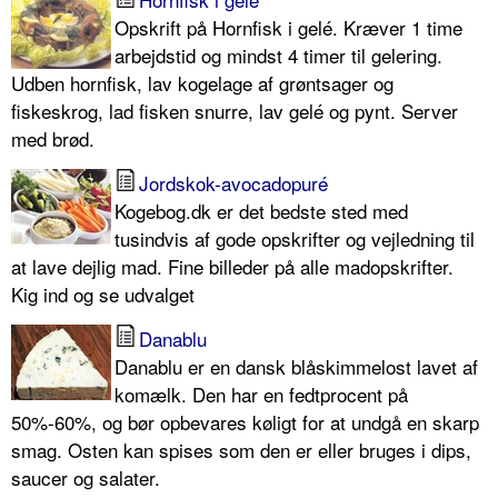
Opskrift på Hornfisk i gelé. Kræver 1 time
arbejdstid og mindst 4 timer til gelering.
Udben hornfisk, lav kogelage af grøntsager og
fiskeskrog, lad fisken snurre, lav gelé og pynt. Server
med brød.
Jordskok-avocadopuré
Kogebog.dk er det bedste sted med
tusindvis af gode opskrifter og vejledning til
at lave dejlig mad. Fine billeder på alle madopskrifter.
Kig ind og se udvalget
Danablu
Danablu er en dansk blåskimmelost lavet af
komælk. Den har en fedtprocent på
50%-60%, og bør opbevares køligt for at undgå en skarp
smag. Osten kan spises som den er eller bruges i dips,
saucer og salater.