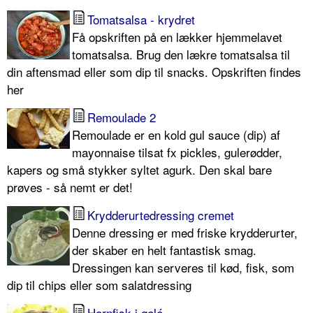
Tomatsalsa - krydret
Få opskriften på en lækker hjemmelavet
tomatsalsa. Brug den lækre tomatsalsa til
din aftensmad eller som dip til snacks. Opskriften findes
her
Remoulade 2
Remoulade er en kold gul sauce (dip) af
mayonnaise tilsat fx pickles, gulerødder,
kapers og små stykker syltet agurk. Den skal bare
prøves - så nemt er det!
Krydderurtedressing cremet
Denne dressing er med friske krydderurter,
der skaber en helt fantastisk smag.
Dressingen kan serveres til kød, fisk, som
dip til chips eller som salatdressing
Hornfisk i gelé