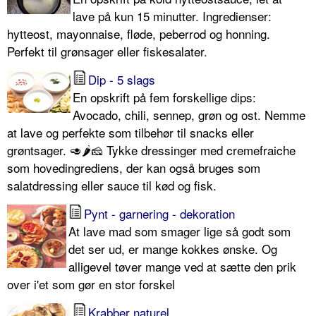
lave på kun 15 minutter. Ingredienser:
hytteost, mayonnaise, fløde, peberrod og honning.
Perfekt til grønsager eller fiskesalater.
Dip - 5 slags
En opskrift på fem forskellige dips:
Avocado, chili, sennep, grøn og ost. Nemme
at lave og perfekte som tilbehør til snacks eller
grøntsager. 🥑🌶🧀 Tykke dressinger med cremefraiche
som hovedingrediens, der kan også bruges som
salatdressing eller sauce til kød og fisk.
Pynt - garnering - dekoration
At lave mad som smager lige så godt som
det ser ud, er mange kokkes ønske. Og
alligevel tøver mange ved at sætte den prik
over i'et som gør en stor forskel
Krabber naturel