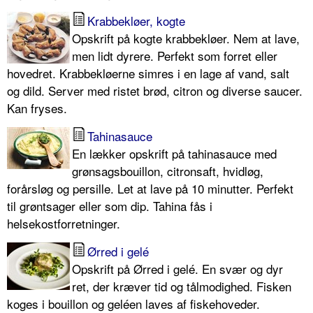
Krabbekløer, kogte
Opskrift på kogte krabbekløer. Nem at lave,
men lidt dyrere. Perfekt som forret eller
hovedret. Krabbekløerne simres i en lage af vand, salt
og dild. Server med ristet brød, citron og diverse saucer.
Kan fryses.
Tahinasauce
En lækker opskrift på tahinasauce med
grønsagsbouillon, citronsaft, hvidløg,
forårsløg og persille. Let at lave på 10 minutter. Perfekt
til grøntsager eller som dip. Tahina fås i
helsekostforretninger.
Ørred i gelé
Opskrift på Ørred i gelé. En svær og dyr
ret, der kræver tid og tålmodighed. Fisken
koges i bouillon og geléen laves af fiskehoveder.