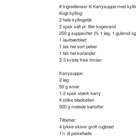
# Ingredienser til Karrysuppe med kylli
Kogt kylling:
2 hele kyllingelår
2 spsk salt pr. liter kogevand
250 g suppeurter (fx 1 løg, 1 gulerod og 
1 laurbærblad
1 tsk hel sort peber
1 tsk hel koriander
2-3 kviste frisk timian
Karrysuppe:
2 løg
50 g smør
1-2 spsk stærk karry
4 stilke bladselleri
500 g melede kartofler
Tilbehør:
4 tykke skiver groft rugbrød
1½ dl piskefløde