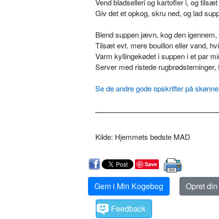
Vend bladselleri og kartofler i, og tilsæ
Giv det et opkog, skru ned, og lad supp
Blend suppen jævn, kog den igennem, o
Tilsæt evt. mere bouillon eller vand, hv
Varm kyllingekødet i suppen i et par mi
Server med ristede rugbrødsterninger, 
Se de andre gode opskrifter på skønne
Kilde: Hjemmets bedste MAD
Save
Gem i Min Kogebog
Opret di
Feedback