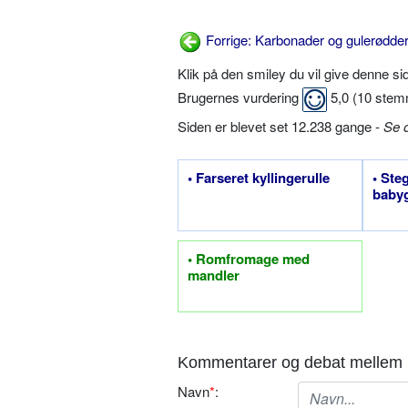
Forrige: Karbonader og gulerødder 
Klik på den smiley du vil give denne s
Brugernes vurdering
5,0
(
10
stem
Siden er blevet set 12.238 gange -
Se 
• Farseret kyllingerulle
• Ste
baby
• Romfromage med
mandler
Kommentarer og debat mellem 
Navn
*
: