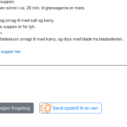
t suppen.
en simre i ca. 20 min, til grønsagerne er møre.
g smag til med salt og karry.
is suppen er for tyk.
n.
flødeskum smagt til med karry, og drys med blade fra bladsellerien.
 supper her
n egen Kogebog
Send opskrift til en ven