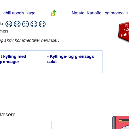
i chili-appelsinlage
Næste: Kartoffel- og broccoli 
ide
mer)
og skriv kommentarer herunder
.
gt kylling med
• Kyllinge- og grønsags
grønsager
salat
læsere