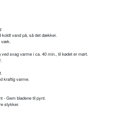
g:
 koldt vand på, så det dækker.
r væk.
 ved svag varme i ca. 40 min., til kødet er mørt.
.
t.
ed kraftig varme.
nt - Gem bladene til pynt.
re stykker.