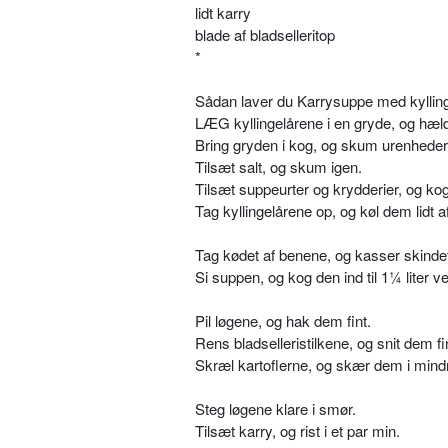
lidt karry
blade af bladselleritop
*
Sådan laver du Karrysuppe med kyllin
LÆG kyllingelårene i en gryde, og hæld
Bring gryden i kog, og skum urenhede
Tilsæt salt, og skum igen.
Tilsæt suppeurter og krydderier, og kog
Tag kyllingelårene op, og køl dem lidt af
Tag kødet af benene, og kasser skinde
Si suppen, og kog den ind til 1¼ liter v
Pil løgene, og hak dem fint.
Rens bladselleristilkene, og snit dem fi
Skræl kartoflerne, og skær dem i mind
Steg løgene klare i smør.
Tilsæt karry, og rist i et par min.