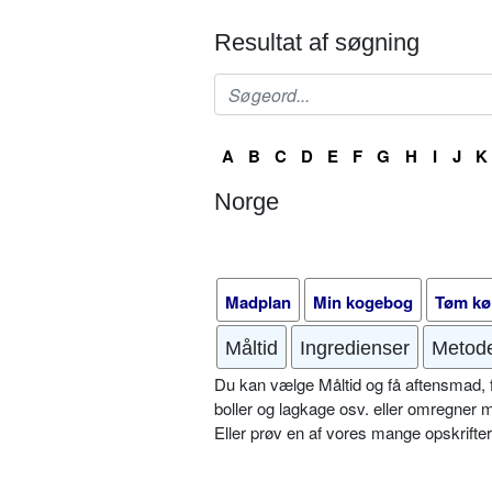
Resultat af søgning
A
B
C
D
E
F
G
H
I
J
K
Norge
Madplan
Min kogebog
Tøm kø
Måltid
Ingredienser
Metod
Du kan vælge Måltid og få aftensmad, fr
boller og lagkage osv. eller omregner 
Eller prøv en af vores mange opskrift