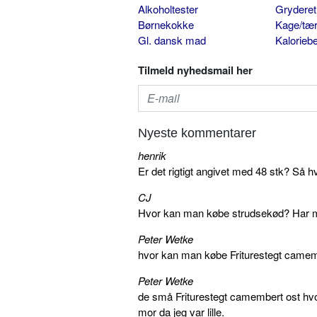
Alkoholtester
Gryderet
Børnekokke
Kage/tær
Gl. dansk mad
Kalorieb
Tilmeld nyhedsmail her
Nyeste kommentarer
henrik
Er det rigtigt angivet med 48 stk? Så h
CJ
Hvor kan man købe strudsekød? Har me
Peter Wetke
hvor kan man købe Friturestegt camem
Peter Wetke
de små Friturestegt camembert ost hv
mor da jeg var lille.