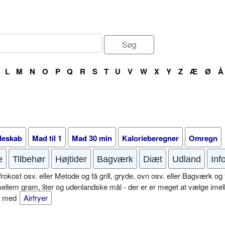
L
M
N
O
P
Q
R
S
T
U
V
W
X
Y
Z
Æ
Ø
Å
leskab
Mad til 1
Mad 30 min
Kalorieberegner
Omregn
e
Tilbehør
Højtider
Bagværk
Diæt
Udland
Inf
okost osv. eller Metode og få grill, gryde, ovn osv. eller Bagværk og 
mellem gram, liter og udenlandske mål - der er er meget at vælge imel
er med
Airfryer