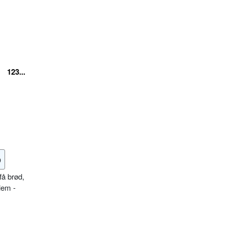
123...
o
få brød,
lem -