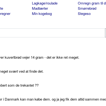
Lagkage/roulade
Omregn gram til d
te
Madtærter
Smørrebrød
eregner
Min kogebog
Stegeso
ver kuvertbrød vejer 14 gram - det er ikke ret meget.
get svært ved at finde det.
bert som de trekantet ??
or i Danmark kan man købe dem. og ja jeg fik dem altid sammen me