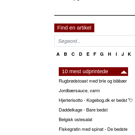
Find en artikel
A
B
C
D
E
F
G
H
I
J
K
10 mest udprintede
Rugbrødstoast med brie og blåbær
Jordbærsauce, varm
Hjerterisotto - Kogebog.dk er bedst 💘
Daddelkage - Bare bedst
Belgisk ostesalat
Fiskegratin med spinat - De bedste