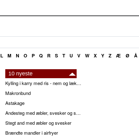
L
M
N
O
P
Q
R
S
T
U
V
W
X
Y
Z
Æ
Ø
Å
10 nyeste
Kylling i karry med ris - nem og lækker
Makronbund
Astakage
Andesteg med æbler, svesker og sauce - opskrift også til jul
Stegt and med æbler og svesker
Brændte mandler i airfryer