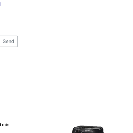
l
d min