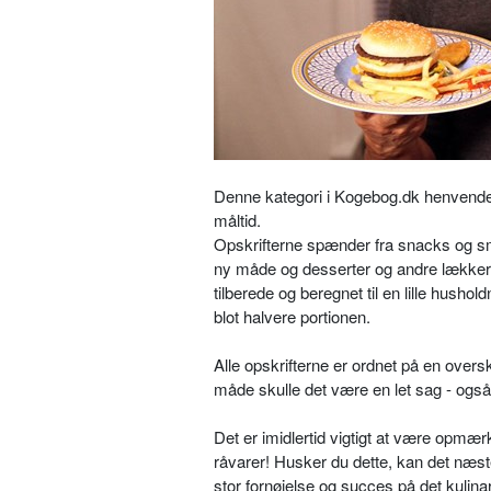
Denne
kategori i Kogebog.dk
henvender 
måltid.
Opskrifterne spænder fra snacks og små
ny måde og desserter og andre lækkerier 
tilberede og beregnet til en lille hushold
blot halvere portionen.
Alle opskrifterne er ordnet på en over
måde skulle det være en let sag - ogs
Det er imidlertid vigtigt at være opmær
råvarer! Husker du dette, kan det næste
stor fornøjelse og succes på det kulinar