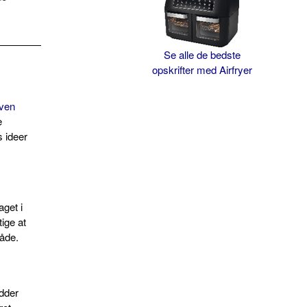
Se alle de bedste
opskrifter med Airfryer
iven
e
s ideer
aget i
ige at
måde.
ødder