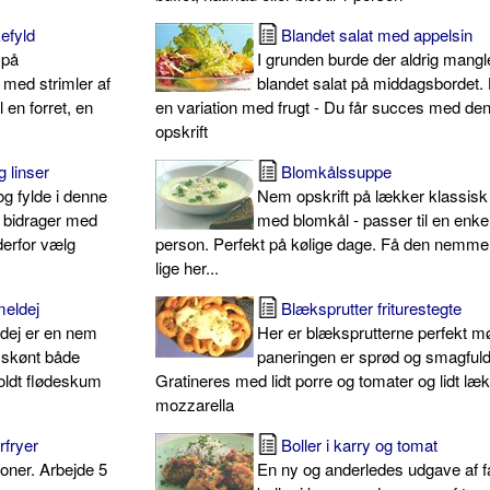
efyld
Blandet salat med appelsin
 på
I grunden burde der aldrig mangl
p med strimler af
blandet salat på middagsbordet. 
 en forret, en
en variation med frugt - Du får succes med de
opskrift
 linser
Blomkålssuppe
g fylde i denne
Nem opskrift på lækker klassis
r bidrager med
med blomkål - passer til en enkel
 derfor vælg
person. Perfekt på kølige dage. Få den nemme 
lige her...
eldej
Blæksprutter friturestegte
dej er en nem
Her er blæksprutterne perfekt m
 skønt både
paneringen er sprød og smagfuld
koldt flødeskum
Gratineres med lidt porre og tomater og lidt læ
mozzarella
rfryer
Boller i karry og tomat
tioner. Arbejde 5
En ny og anderledes udgave af f