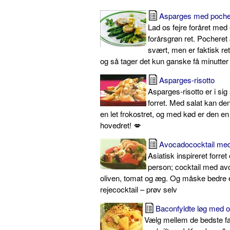
Asparges med poche
Lad os fejre foråret me
forårsgrøn ret. Pochere
svært, men er faktisk ret
og så tager det kun ganske få minutter
Asparges-risotto
Asparges-risotto er i sig
forret. Med salat kan d
en let frokostret, og med kød er den en
hovedret! 💋
Avocadococktail med
Asiatisk inspireret forret e
person; cocktail med av
oliven, tomat og æg. Og måske bedre 
rejecocktail – prøv selv
Baconfyldte løg med o
Vælg mellem de bedste fa