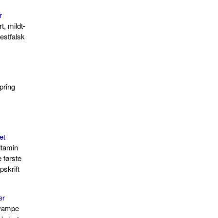
r
t, mildt-
Westfalsk
pring
et
itamin
e første
pskrift
er
Svampe