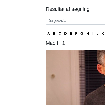
Resultat af søgning
A
B
C
D
E
F
G
H
I
J
K
Mad til 1