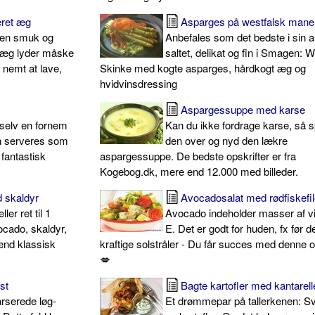
ret æg
Asparges på westfalsk mane
d en smuk og
Anbefales som det bedste i sin ar
t æg lyder måske
saltet, delikat og fin i Smagen: 
 nemt at lave,
Skinke med kogte asparges, hårdkogt æg og
hvidvinsdressing
Aspargessuppe med karse
 selv en fornem
Kan du ikke fordrage karse, så s
en serveres som
den over og nyd den lækre
 fantastisk
aspargessuppe. De bedste opskrifter er fra
Kogebog.dk, mere end 12.000 med billeder.
 skaldyr
Avocadosalat med rødfiskefil
ller ret til 1
Avocado indeholder masser af v
ocado, skaldyr,
E. Det er godt for huden, fx før d
end klassisk
kraftige solstråler - Du får succes med denne o
💋
st
Bagte kartofler med kantarell
rserede løg-
Et drømmepar på tallerkenen: 