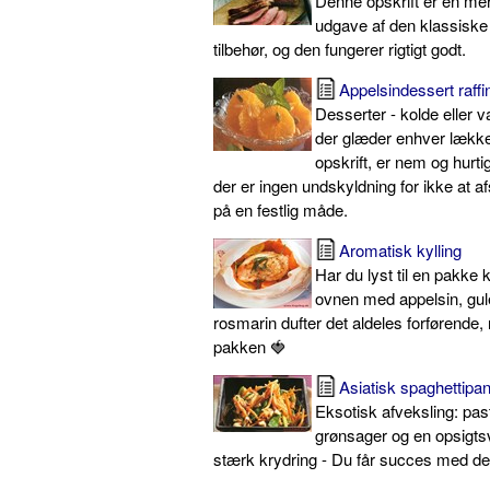
Denne opskrift er en m
udgave af den klassisk
tilbehør, og den fungerer rigtigt godt.
Appelsindessert raffi
Desserter - kolde eller v
der glæder enhver læk
opskrift, er nem og hurtig
der er ingen undskyldning for ikke at af
på en festlig måde.
Aromatisk kylling
Har du lyst til en pakke k
ovnen med appelsin, gul
rosmarin dufter det aldeles forførende
pakken 🍓
Asiatisk spaghettipa
Eksotisk afveksling: p
grønsager og en opsigt
stærk krydring - Du får succes med de