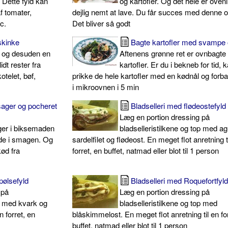
 Dette fyld kan
og kartofler. Og det hele er oven
af tomater,
dejlig nemt at lave. Du får succes med denne op
c.
Det bliver så godt
skinke
Bagte kartofler med svampe 
d og desuden en
Aftenens grønne ret er ovnbagte
idt rester fra
kartofler. Er du i bekneb for tid, 
telet, bøf,
prikke de hele kartofler med en kødnål og for
i mikroovnen i 5 min
ager og pocheret
Bladselleri med flødeostefyld
Læg en portion dressing på
ger i biksemaden
bladselleristilkene og top med ag
nde i smagen. Og
sardelfilet og flødeost. En meget flot anretning t
kød fra
forret, en buffet, natmad eller blot til 1 person
pølsefyld
Bladselleri med Roquefortfyl
 på
Læg en portion dressing på
op med kvark og
bladselleristilkene og top med
n forret, en
blåskimmelost. En meget flot anretning til en fo
buffet, natmad eller blot til 1 person