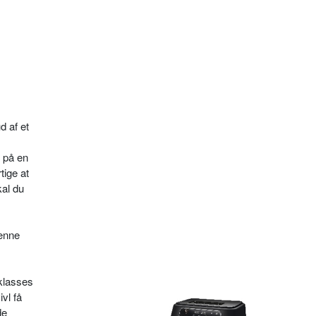
d af et
d på en
tige at
al du
denne
eklasses
vl få
de