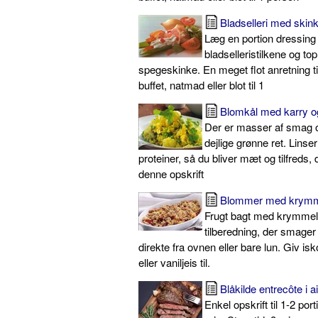
Bladselleri med skink
Læg en portion dressing
bladselleristilkene og to
spegeskinke. En meget flot anretning til
buffet, natmad eller blot til 1
Blomkål med karry og
Der er masser af smag o
dejlige grønne ret. Linse
proteiner, så du bliver mæt og tilfreds,
denne opskrift
Blommer med krymm
Frugt bagt med krymmel
tilberedning, der smager
direkte fra ovnen eller bare lun. Giv is
eller vaniljeis til.
Blåkilde entrecôte i ai
Enkel opskrift til 1-2 por