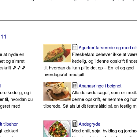
11
Agurker farserede og med ol
 at nyde en
Flæskefars behøver ikke at vær
ået og simret
kedelig, og i denne opskrift finde
skrift 🎵🎵🎵
til, hvordan du kan pifte det op – En let og god
hverdagsret med pift
d
Ananasringe i beignet
re kedelig, og i
Alle de søde sager, som er medt
er til, hvordan du
denne opskrift, er nemme og hurt
agsret med
tilberede. Så afslut dit festmåltid på en festlig 
 tilbehør
Andegryde
gt lækkert.
Med chili, soja, hvidløg og jordn