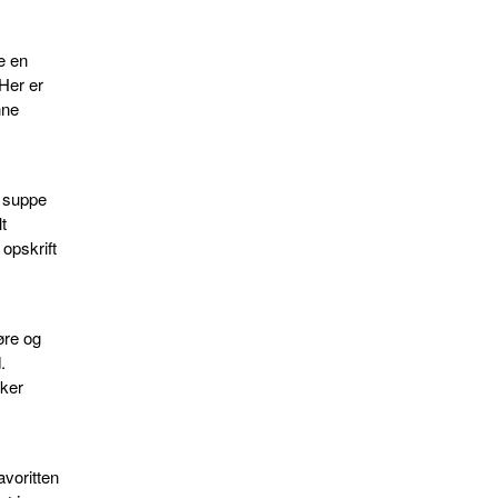
e en
Her er
nne
k suppe
t
opskrift
øre og
.
kker
avoritten