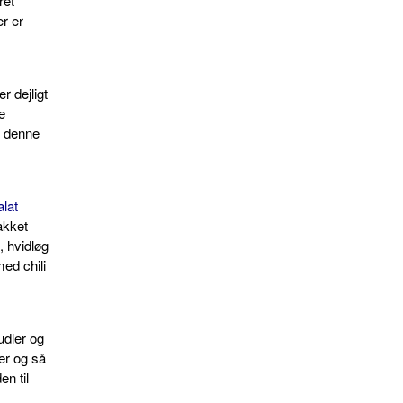
ret
er er
r dejligt
e
d denne
lat
akket
 hvidløg
med chili
udler og
er og så
en til