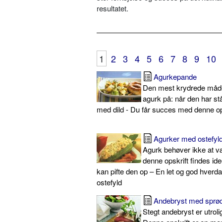
resultatet.
1
2
3
4
5
6
7
8
9
10
Agurkepande
Den mest krydrede måde
agurk på: når den har st
med dild - Du får succes med denne op
Agurker med ostefyl
Agurk behøver ikke at væ
denne opskrift findes ide
kan pifte den op – En let og god hverd
ostefyld
Andebryst med sprødt
Stegt andebryst er utroli