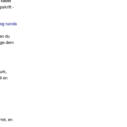
i købet
skrift -
og rucola
kan du
bage dem
urk,
il en
d
rret, en