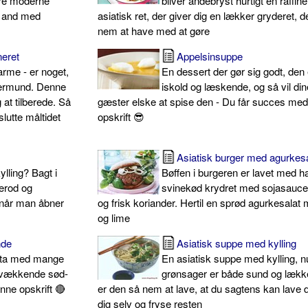
ere moderne
bliver andebryst hurtigt en raffine
e and med
asiatisk ret, der giver dig en lækker gryderet, d
nem at have med at gøre
neret
Appelsinsuppe
arme - er noget,
En dessert der gør sig godt, den e
kermund. Denne
iskold og læskende, og så vil din
 at tilberede. Så
gæster elske at spise den - Du får succes me
slutte måltidet
opskrift 😎
Asiatisk burger med agurkesa
ylling? Bagt i
Bøffen i burgeren er lavet med h
erod og
svinekød krydret med sojasauce,
, når man åbner
og frisk koriander. Hertil en sprød agurkesalat 
og lime
nde
Asiatisk suppe med kylling
asta med mange
En asiatisk suppe med kylling, n
svækkende sød-
grønsager er både sund og lækk
nne opskrift 🔴
er den så nem at lave, at du sagtens kan lave d
dig selv og fryse resten