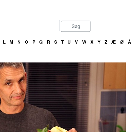
L
M
N
O
P
Q
R
S
T
U
V
W
X
Y
Z
Æ
Ø
Å