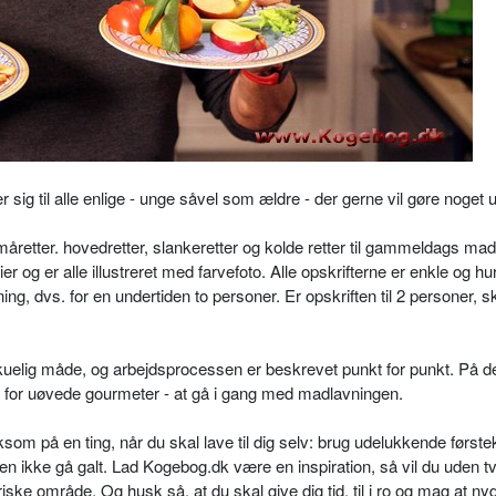
sig til alle enlige - unge såvel som ældre - der gerne vil gøre noget u
retter. hovedretter, slankeretter og kolde retter til gammeldags ma
og er alle illustreret med farvefoto. Alle opskrifterne er enkle og hur
ning, dvs. for en undertiden to personer. Er opskriften til 2
personer, sk
skuelig måde, og arbejdsprocessen er beskrevet punkt for punkt. På 
å for uøvede gourmeter - at gå i gang med madlavningen.
ksom på en ting, når du skal lave til dig selv: brug udelukkende først
n ikke gå galt. Lad Kogebog.dk være en inspiration, så vil du uden tvi
iske område. Og husk så, at du skal give dig tid, til i ro og mag at ny