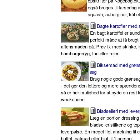
opskrifter på Kogebog.dk.
også bruges til farsering 
squash, auberginer, kål et
Bagte kartofler med 
En bagt kartoffel er sun
perfekt måde at få brugt l
aftensmaden på. Prøv fx med skinke, ko
hamburgerryg, tun eller rejer
Biksemad med grøns
æg
Brug nogle gode grønsa
- det gør den lettere og mere spænde
så er her mulighed for at nyde en rest 
weekenden
Bladselleri med lever
Læg en portion dressing
bladselleristilkene og t
leverpølse. En meget flot anretning til e
buffet, natmad eller blot til 1 person