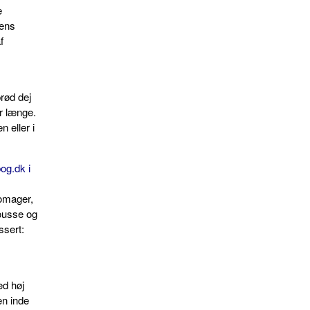
e
mens
f
rød dej
or længe.
 eller i
og.dk i
romager,
ousse og
ssert:
ed høj
en inde