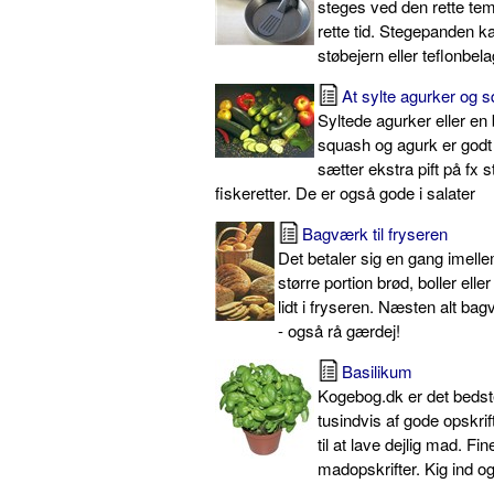
steges ved den rette tem
rette tid. Stegepanden k
støbejern eller teflonbela
At sylte agurker og 
Syltede agurker eller en 
squash og agurk er godt
sætter ekstra pift på fx s
fiskeretter. De er også gode i salater
Bagværk til fryseren
Det betaler sig en gang imell
større portion brød, boller ell
lidt i fryseren. Næsten alt ba
- også rå gærdej!
Basilikum
Kogebog.dk er det beds
tusindvis af gode opskrif
til at lave dejlig mad. Fin
madopskrifter. Kig ind o