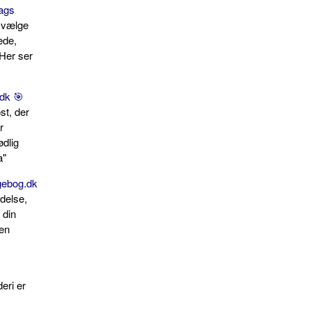
lags
n vælge
ede,
 Her ser
dk 🎯
st, der
r
ødlig
a"
ogebog.dk
ndelse,
 din
 en
eri er