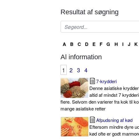
Resultat af søgning
A
B
C
D
E
F
G
H
I
J
K
Al information
1
2
3
4
7-krydderi
Denne asiatiske krydder
altid af mindst 7 krydder
flere. Selvom den varierer fra kok til k
mange asiatiske retter
Afpudsning af kød
Eftersom mindre dyre u
kød ofte er godt marmore