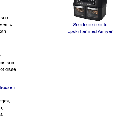
d som
ller fx
Se alle de bedste
kan
opskrifter med Airfryer
n
æcis som
lot disse
 frossen
teges,
n,
t.
t