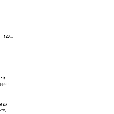
123...
n
r is
oppen.
et på
ver,