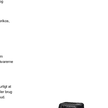
 og
brikos,
g
om
åvarerne
rtigt at
ler brug
bud.