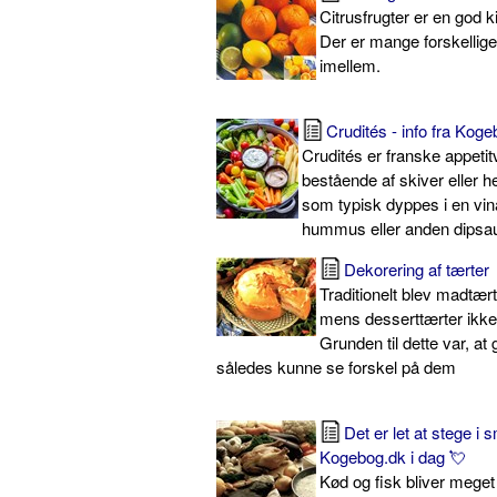
Citrusfrugter er en god ki
Der er mange forskellige
imellem.
Crudités - info fra Kog
Crudités er franske appeti
bestående af skiver eller h
som typisk dyppes i en vina
hummus eller anden dipsa
Dekorering af tærter
Traditionelt blev madtær
mens desserttærter ikke
Grunden til dette var, at
således kunne se forskel på dem
Det er let at stege i 
Kogebog.dk i dag 💘
Kød og fisk bliver mege