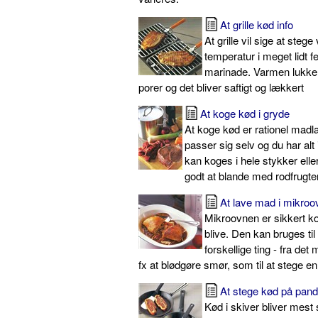
At grille kød info
At grille vil sige at steg
temperatur i meget lidt fed
marinade. Varmen lukker
porer og det bliver saftigt og lækkert
At koge kød i gryde
At koge kød er rationel madl
passer sig selv og du har alt
kan koges i hele stykker eller
godt at blande med rodfrugte
At lave mad i mikroo
Mikroovnen er sikkert k
blive. Den kan bruges ti
forskellige ting - fra de
fx at blødgøre smør, som til at stege e
At stege kød på pan
Kød i skiver bliver mest s