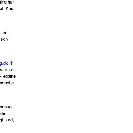
ning har
tet. Kød
æ er
 selv
g.dk 🎯
alsamico
k eddike
upsagtig
neriske
ede
gt, kød,