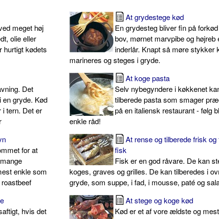
At grydestege kød
e ved meget høj
En grydesteg bliver fin på forkø
t, olie eller
bov, mørnet marvpibe og højreb e
 hurtigt kødets
inderlår. Knapt så møre stykker 
marineres og steges i gryde.
At koge pasta
avning. Det
Selv nybegyndere i køkkenet ka
 i en gryde. Kød
tilberede pasta som smager pr
 i tern. Det er
på en italiensk restaurant - følg b
r
enkle råd!
vn
At rense og tilberede frisk og
ommet for at
fisk
l mange
Fisk er en god råvare. De kan s
t mest enkle som
koges, graves og grilles. De kan tilberedes i ov
n roastbeef
gryde, som suppe, i fad, i mousse, paté og sala
de
At stege og koge kød
aftigt, hvis det
Kød er et af vore ældste og mes