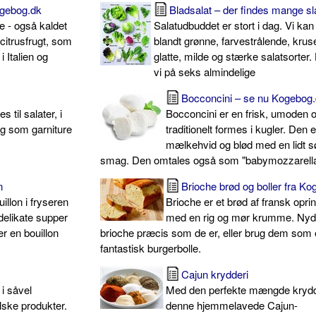
ogebog.dk
Bladsalat – der findes mange s
e - også kaldet
Salatudbuddet er stort i dag. Vi ka
citrusfrugt, som
blandt grønne, farvestrålende, krus
 Italien og
glatte, milde og stærke salatsorter.
vi på seks almindelige
Bocconcini – se nu Kogebog.
 til salater, i
Bocconcini er en frisk, umoden o
og som garniture
traditionelt formes i kugler. Den e
mælkehvid og blød med en lidt s
smag. Den omtales også som "babymozzarell
n
Brioche brød og boller fra K
illon i fryseren
Brioche er et brød af fransk opri
delikate supper
med en rig og mør krumme. Nyd
r en bouillon
brioche præcis som de er, eller brug dem som
fantastisk burgerbolle.
Cajun krydderi
i såvel
Med den perfekte mængde krydd
ske produkter.
denne hjemmelavede Cajun-