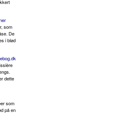
ikkert
ner
er, som
dåse. De
s i blød
gebog.dk
issière
engs.
r dette
æer som
ød på en