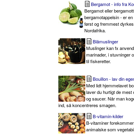
Bergamot - info fra K
Bergamot eller bergamott
bergamotappelsin - er en 
først og fremmest dyrkes i
Nordafrika.
Blåmuslinger
Muslinger kan fx anvendes
marinader, i stuvninger 
til fiskeretter.
Bouillon - lav din ege
Med lidt hjemmelavet bou
laver du hurtigt de mest 
og saucer. Når man koge
ind, så koncentreres smagen.
B-vitamin-kilder
B-vitaminer forekommer 
animalske som vegetabil