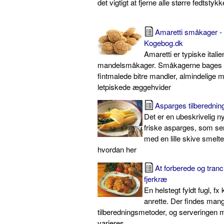
det vigtigt at fjerne alle større fedtstyk
Amaretti småkager - i
Kogebog.dk
Amaretti er typiske itali
mandelsmåkager. Småkagerne bages af
fintmalede bitre mandler, almindelige 
letpiskede æggehvider
Asparges tilberednin
Det er en ubeskrivelig n
friske asparges, som 
med en lille skive smel
hvordan her
At forberede og tranc
fjerkræ
En helstegt fyldt fugl, fx 
anrette. Der findes man
tilberedningsmetoder, og serveringen m
varieres.