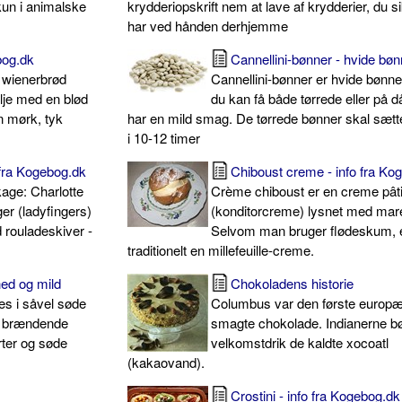
kun i animalske
krydderiopskrift nem at lave af krydderier, du s
har ved hånden derhjemme
bog.dk
Cannellini-bønner - hvide bøn
k wienerbrød
Cannellini-bønner er hvide bønn
lje med en blød
du kan få både tørrede eller på 
n mørk, tyk
har en mild smag. De tørrede bønner skal sætte
i 10-12 timer
 fra Kogebog.dk
Chiboust creme - info fra Ko
kage: Charlotte
Crème chiboust er en creme pât
r (ladyfingers)
(konditorcreme) lysnet med mar
 rouladeskiver -
Selvom man bruger flødeskum, e
traditionelt en millefeuille-creme.
hed og mild
Chokoladens historie
des i såvel søde
Columbus var den første europ
g brændende
smagte chokolade. Indianerne b
orter og søde
velkomstdrik de kaldte xocoatl
(kakaovand).
Crostini - info fra Kogebog.dk