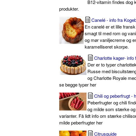
B12-vitamin findes dog 
produkter.
Canelé - info fra Koge
En canelé er et lille frans
smagt til med rom og vani
og mør vaniljecreme og e
karamelliseret skorpe.
Charlotte kager- info
Der er to typer charlotte
Russe med biscuitstænge
og Charlotte Royale med
se begge typer her
Chili og peberfrugt - 
Peberfrugter og chili fin
og milde som stærke o
varianter. Få lidt info om stærke chilis
milde peberfrugter her
Citrusguide