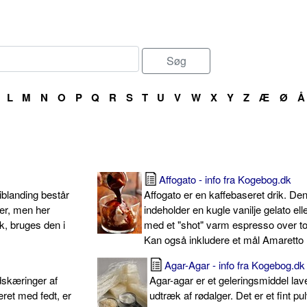
L
M
N
O
P
Q
R
S
T
U
V
W
X
Y
Z
Æ
Ø
Å
Affogato - info fra Kogebog.dk
iblanding består
Affogato er en kaffebaseret drik. De
ier, men her
indeholder en kugle vanilje gelato elle
ok, bruges den i
med et "shot" varm espresso over t
Kan også inkludere et mål Amaretto
Agar-Agar - info fra Kogebog.dk
dskæringer af
Agar-agar er et geleringsmiddel lav
ret med fedt, er
udtræk af rødalger. Det er et fint pul