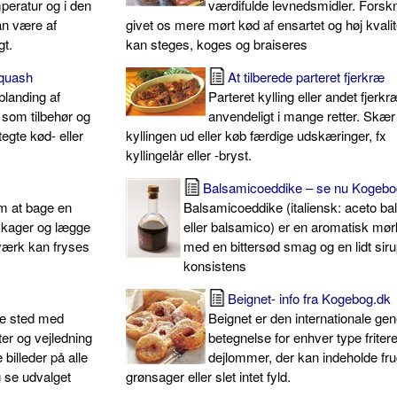
peratur og i den
værdifulde levnedsmidler. Forsk
an være af
givet os mere mørt kød af ensartet og høj kvali
gt.
kan steges, koges og braiseres
squash
At tilberede parteret fjerkræ
blanding af
Parteret kylling eller andet fjerkr
 som tilbehør og
anvendeligt i mange retter. Skær
tegte kød- eller
kyllingen ud eller køb færdige udskæringer, fx
kyllingelår eller -bryst.
Balsamicoeddike – se nu Kogebo
em at bage en
Balsamicoeddike (italiensk: aceto b
er kager og lægge
eller balsamico) er en aromatisk mør
gværk kan fryses
med en bittersød smag og en lidt sir
konsistens
Beignet- info fra Kogebog.dk
te sted med
Beignet er den internationale ge
ter og vejledning
betegnelse for enhver type friter
e billeder på alle
dejlommer, der kan indeholde fru
g se udvalget
grønsager eller slet intet fyld.