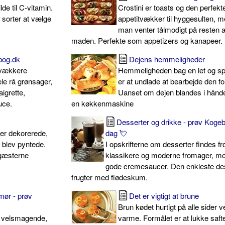
lde til C-vitamin.
Crostini er toasts og den perfekt
 sorter at vælge
appetitvækker til hyggesulten, 
man venter tålmodigt på resten a
maden. Perfekte som appetizers og kanapeer.
ebog.dk
Dejens hemmeligheder
tvækkere
Hemmeligheden bag en let og sp
ele rå grønsager,
er at undlade at bearbejde den f
igrette,
Uanset om dejen blandes i hånden
uce.
en køkkenmaskine
Desserter og drikke - prøv Kogeb
ter dekorerede,
dag 💘
 blev pyntede.
I opskrifterne om desserter findes f
 gæsterne
klassikere og moderne fromager, m
gode cremesaucer. Den enkleste de
frugter med flødeskum.
smør - prøv
Det er vigtigt at brune
Brun kødet hurtigt på alle sider v
t velsmagende,
varme. Formålet er at lukke saft