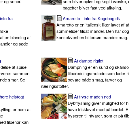
ker og sener.
som bliver opløst og kogt i væske,
bagefter bliver fast ved afkøling.
nfo fra
Amaretto - info fra Kogebog.dk
Amaretto er en italiensk likør lavet af a
enske
sommetider tilsat mandel. Den har do
 en blanding af
konsekvent en bittersød mandelsmag.
mandler og søde
g
At dampe rigtigt
ydelse at spise
Dampning er en sund og skåns
serveres sammen
tilberedningsmetode som lader r
tende smør. Se
bevare både smag, farver og
næringsstoffer.
here helstegt
At fryse maden ned
Dybfrysning giver mulighed for hu
kylling, er nem at
have frisklavet mad på bordet. El
ge
fryseren til råvarer, som er på til
ed tilbehør kan