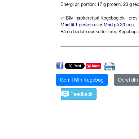
Energi pr. portion: 17 g protein. 23 g f
✅
Bliv inspireret på Kogebog.dk - prø
Mad til 1 person
eller
Mad på 30 min
.
Få de bedste opskrifter med Kogebog.dk
Save
Gem i Min Kogebog
Opret di
Feedback