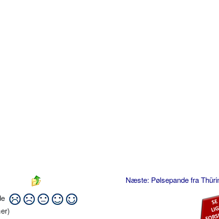
Næste: Pølsepande fra Thür
ide
er)