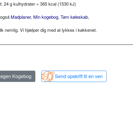
edt. 24 g kulhydrater = 365 kcal (1530 kJ)
v også
Madplaner
,
Min kogebog
,
Tøm køleskab
,
 nemlig. Vi hjælper dig med at lykkes i køkkenet.
n egen Kogebog
Send opskrift til en ven