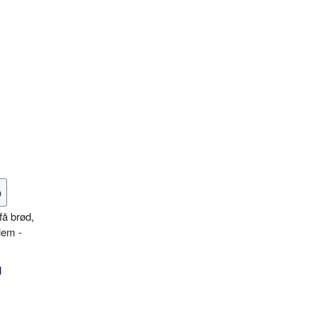
o
få brød,
lem -
l