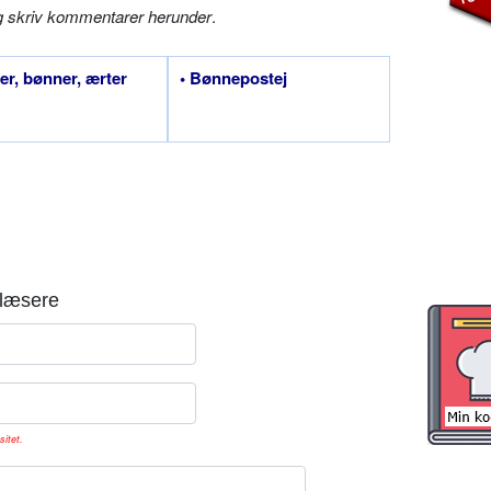
g skriv kommentarer herunder
.
ser, bønner, ærter
• Bønnepostej
læsere
sitet.