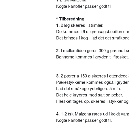
Kogte kartofler passer godt til
* Tilberedning
1.
2 løg skæres i strimler.
De kommes i 6 dl grønsagsbouillon sam
Det bringes i kog - lad det det småkog
2.
I mellemtiden gøres 300 g grønne bø
Bønnerne kommes i gryden til flæsket, 
3.
2 pærer a 150 g skæres i ottendedel
Pærestykkerne kommes også i gryden
Lad det småkoge yderligere 5 min.
Det hele krydres med salt og peber.
Flæsket tages op, skæres i stykker og
4.
1-2 tsk Maizena røres ud i koldt van
Kogte kartofler passer godt til.