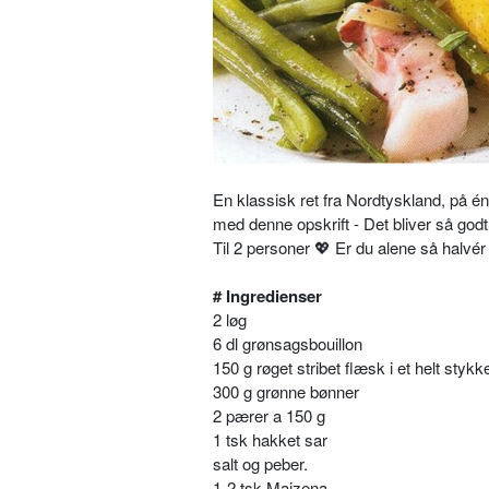
En klassisk ret fra Nordtyskland, på é
med denne opskrift - Det bliver så godt
Til 2 personer
💖
Er du alene så halvér 
# Ingredienser
2 løg
6 dl grønsagsbouillon
150 g røget stribet flæsk i et helt stykk
300 g grønne bønner
2 pærer a 150 g
1 tsk hakket sar
salt og peber.
1-2 tsk Maizena