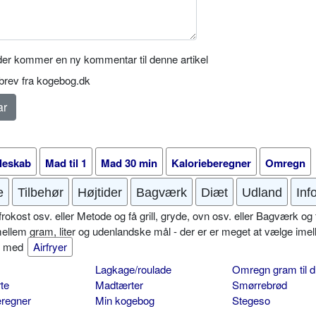
er kommer en ny kommentar til denne artikel
rev fra kogebog.dk
leskab
Mad til 1
Mad 30 min
Kalorieberegner
Omregn
e
Tilbehør
Højtider
Bagværk
Diæt
Udland
Inf
okost osv. eller Metode og få grill, gryde, ovn osv. eller Bagværk og 
mellem gram, liter og udenlandske mål - der er er meget at vælge imel
er med
Airfryer
Lagkage/roulade
Omregn gram til d
te
Madtærter
Smørrebrød
eregner
Min kogebog
Stegeso