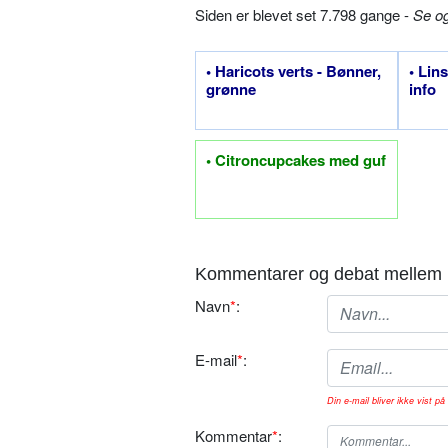
Siden er blevet set 7.798 gange -
Se o
• Haricots verts - Bønner,
• Lin
grønne
info
• Citroncupcakes med guf
Kommentarer og debat mellem 
Navn
*
:
E-mail
*
:
Din e-mail bliver ikke vist på 
Kommentar
*
: