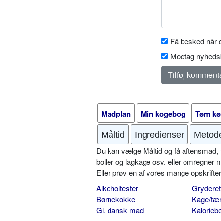
Få besked når d
Modtag nyhedsb
Madplan
Min kogebog
Tøm kø
Måltid
Ingredienser
Metod
Du kan vælge Måltid og få aftensmad, fr
boller og lagkage osv. eller omregner 
Eller prøv en af vores mange opskrift
Alkoholtester
Gryderet
Børnekokke
Kage/tær
Gl. dansk mad
Kalorieb