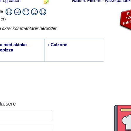
er og bacon
Næste: Plinsen - tyske pande
ide
er)
g skriv kommentarer herunder
.
za med skinke -
• Calzone
epizza
læsere