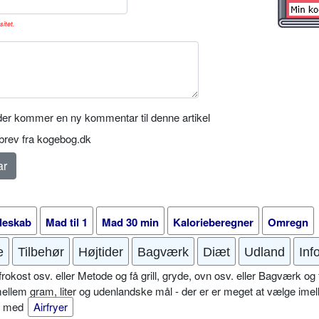
sitet.
er kommer en ny kommentar til denne artikel
rev fra kogebog.dk
leskab
Mad til 1
Mad 30 min
Kalorieberegner
Omregn
e
Tilbehør
Højtider
Bagværk
Diæt
Udland
Inf
okost osv. eller Metode og få grill, gryde, ovn osv. eller Bagværk og 
mellem gram, liter og udenlandske mål - der er er meget at vælge imel
er med
Airfryer