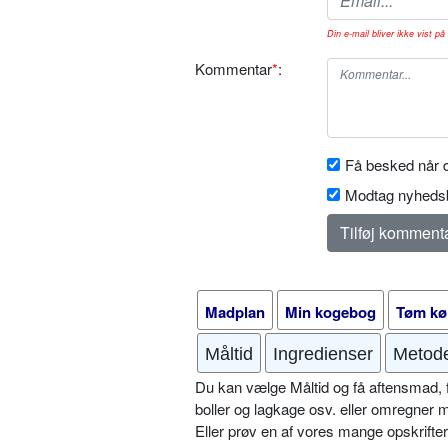
Din e-mail bliver ikke vist på 
Kommentar
*
:
Få besked når d
Modtag nyhedsb
Madplan
Min kogebog
Tøm kø
Måltid
Ingredienser
Metod
Du kan vælge Måltid og få aftensmad, fr
boller og lagkage osv. eller omregner 
Eller prøv en af vores mange opskrift