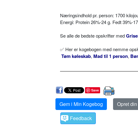
Næringsindhold pr. person: 1700 kilojou
Energi: Protein 26%-24 g. Fedt 39%-17
Se alle de bedste opskrifter med
Gris
✅ Her er kogebogen med nemme opskrif
Tøm køleskab
,
Mad til 1 person
,
Bø
Save
Gem i Min Kogebog
Opret di
Feedback