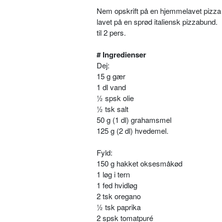
Nem opskrift på en hjemmelavet pizza
lavet på en sprød italiensk pizzabund.
til 2 pers.
# Ingredienser
Dej:
15 g gær
1 dl vand
½ spsk olie
½ tsk salt
50 g (1 dl) grahamsmel
125 g (2 dl) hvedemel.
Fyld:
150 g hakket oksesmåkød
1 løg i tern
1 fed hvidløg
2 tsk oregano
½ tsk paprika
2 spsk tomatpuré