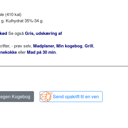
le (410 kal)
 g. Kulhydrat 35%-34 g.
ekød
Se også
Gris, udskæring af
ter, - prøv selv,
Madplaner
,
Min kogebog
,
Grill
,
rnekokke
eller
Mad på 30 min
.
n egen Kogebog
Send opskrift til en ven