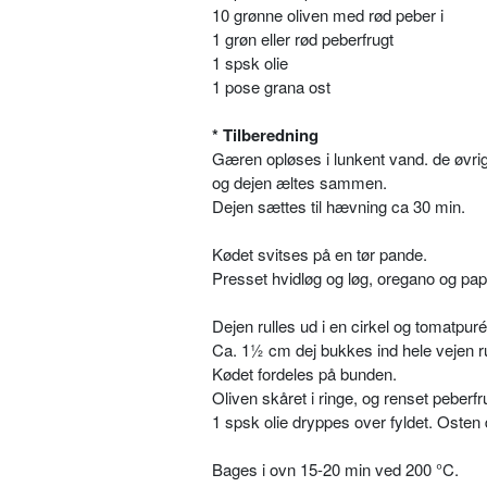
10 grønne oliven med rød peber i
1 grøn eller rød peberfrugt
1 spsk olie
1 pose grana ost
* Tilberedning
Gæren opløses i lunkent vand. de øvrig
og dejen æltes sammen.
Dejen sættes til hævning ca 30 min.
Kødet svitses på en tør pande.
Presset hvidløg og løg, oregano og papr
Dejen rulles ud i en cirkel og tomatpu
Ca. 1½ cm dej bukkes ind hele vejen r
Kødet fordeles på bunden.
Oliven skåret i ringe, og renset peberfr
1 spsk olie dryppes over fyldet. Osten
Bages i ovn 15-20 min ved 200 °C.