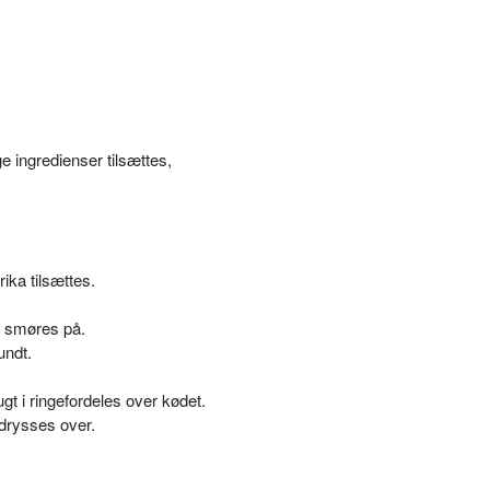
e ingredienser tilsættes,
ika tilsættes.
ré smøres på.
undt.
ugt i ringefordeles over kødet.
 drysses over.