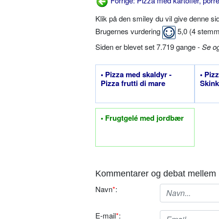
Forrige: Pizza med kartofler, porr
Klik på den smiley du vil give denne s
Brugernes vurdering
5,0
(
4
stemm
Siden er blevet set 7.719 gange -
Se o
• Pizza med skaldyr -
• Piz
Pizza frutti di mare
Skink
• Frugtgelé med jordbær
Kommentarer og debat mellem 
Navn
*
:
E-mail
*
: