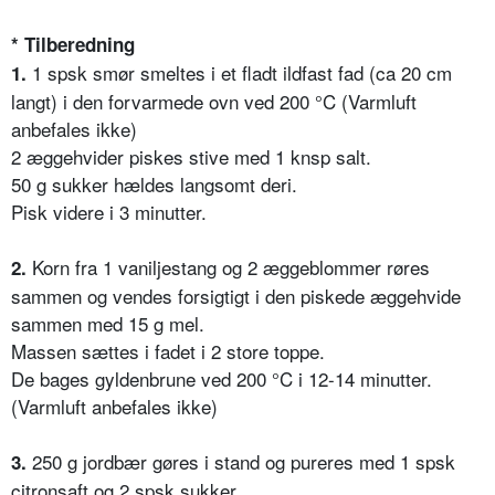
* Tilberedning
1 spsk smør smeltes i et fladt ildfast fad (ca 20 cm
1.
langt) i den forvarmede ovn ved 200 °C (Varmluft
anbefales ikke)
2 æggehvider piskes stive med 1 knsp salt.
50 g sukker hældes langsomt deri.
Pisk videre i 3 minutter.
Korn fra 1 vaniljestang og 2 æggeblommer røres
2.
sammen og vendes forsigtigt i den piskede æggehvide
sammen med 15 g mel.
Massen sættes i fadet i 2 store toppe.
De bages gyldenbrune ved 200 °C i 12-14 minutter.
(Varmluft anbefales ikke)
250 g jordbær gøres i stand og pureres med 1 spsk
3.
citronsaft og 2 spsk sukker.