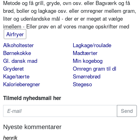
Metode og få grill, gryde, ovn osv. eller Bagværk og få
brød, boller og lagkage osv. eller omregner mellem gram,
liter og udenlandske mål - der er er meget at vælge
imellem - Eller prøv en af vores mange opskrifter med
Airfryer
Alkoholtester
Lagkage/roulade
Børnekokke
Madtærter
Gl. dansk mad
Min kogebog
Gryderet
Omregn gram til dl
Kage/tærte
Smørrebrød
Kalorieberegner
Stegeso
Tilmeld nyhedsmail her
Nyeste kommentarer
henrik