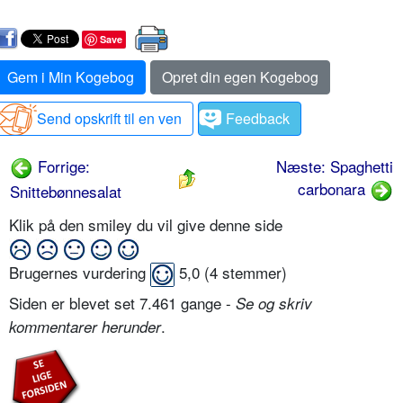
Save
Gem i Min Kogebog
Opret din egen Kogebog
Send opskrift til en ven
Feedback
Forrige:
Næste: Spaghetti
carbonara
Snittebønnesalat
Klik på den smiley du vil give denne side
Brugernes vurdering
5,0
(
4
stemmer)
Siden er blevet set 7.461 gange -
Se og skriv
.
kommentarer herunder