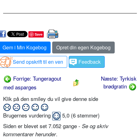
Save
Gem i Min Kogebog
Opret din egen Kogebog
Send opskrift til en ven
Feedback
Forrige: Tungeragout
Næste: Tyrkisk
brødgratin
med asparges
Klik på den smiley du vil give denne side
Brugernes vurdering
5,0
(
6
stemmer)
Siden er blevet set 7.052 gange -
Se og skriv
.
kommentarer herunder