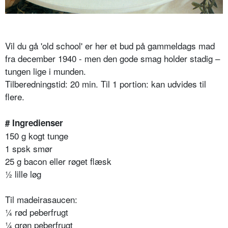
Vil du gå 'old school' er her et bud på gammeldags mad
fra december 1940 - men den gode smag holder stadig –
tungen lige i munden.
Tilberedningstid: 20 min. Til 1 portion: kan udvides til
flere.
# Ingredienser
150 g kogt tunge
1 spsk smør
25 g bacon eller røget flæsk
½ lille løg
Til madeirasaucen:
¼ rød peberfrugt
¼ grøn peberfrugt