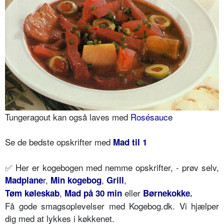
Tungeragout kan også laves med
Rosésauce
Se de bedste opskrifter med
Mad til 1
✅ Her er kogebogen med nemme opskrifter, - prøv selv,
r
,
,
,
Madplane
Min kogebog
Grill
,
eller
Tøm køleskab
Mad på 30 min
Børnekokke
.
Få gode smagsoplevelser med Kogebog.dk. Vi hjælper
dig med at lykkes i køkkenet.