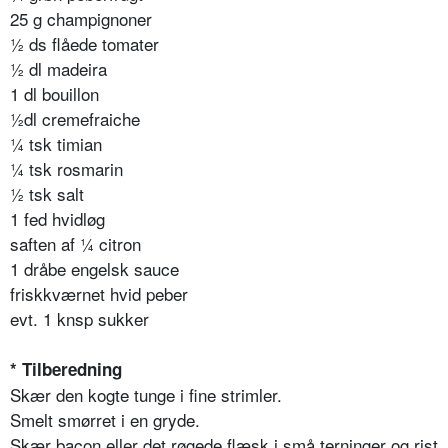
25 g champignoner
½ ds flåede tomater
½ dl madeira
1 dl bouillon
½dl cremefraiche
¼ tsk timian
¼ tsk rosmarin
½ tsk salt
1 fed hvidløg
saften af ¼ citron
1 dråbe engelsk sauce
friskkværnet hvid peber
evt. 1 knsp sukker
* Tilberedning
Skær den kogte tunge i fine strimler.
Smelt smørret i en gryde.
Skær bacon eller det røgede flæsk i små terninger og rist