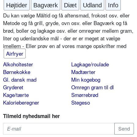
Højtider
Bagværk
Diæt
Udland
Info
Du kan vælge Måltid og få aftensmad, frokost osv. eller
Metode og få grill, gryde, ovn osv. eller Bagværk og få
brød, boller og lagkage osv. eller omregner mellem gram,
liter og udenlandske mål - der er er meget at vælge
imellem - Eller prøv en af vores mange opskrifter med
Airfryer
Alkoholtester
Lagkage/roulade
Børnekokke
Madtærter
Gl. dansk mad
Min kogebog
Gryderet
Omregn gram til dl
Kage/tærte
Smørrebrød
Kalorieberegner
Stegeso
Tilmeld nyhedsmail her