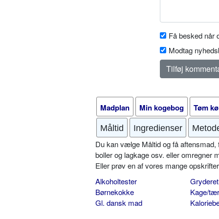
Få besked når d
Modtag nyhedsb
Madplan
Min kogebog
Tøm kø
Måltid
Ingredienser
Metod
Du kan vælge Måltid og få aftensmad, fr
boller og lagkage osv. eller omregner 
Eller prøv en af vores mange opskrift
Alkoholtester
Gryderet
Børnekokke
Kage/tær
Gl. dansk mad
Kalorieb