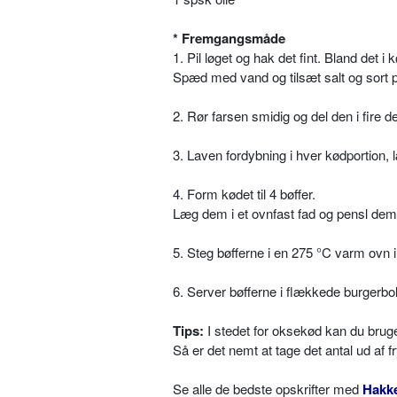
* Fremgangsmåde
1. Pil løget og hak det fint. Bland det i 
Spæd med vand og tilsæt salt og sort 
2. Rør farsen smidig og del den i fire de
3. Laven fordybning i hver kødportion, l
4. Form kødet til 4 bøffer.
Læg dem i et ovnfast fad og pensl dem
5. Steg bøfferne i en 275 °C varm ovn 
6. Server bøfferne i flækkede burgerbo
Tips:
I stedet for oksekød kan du brug
Så er det nemt at tage det antal ud af f
Se alle de bedste opskrifter med
Hakk