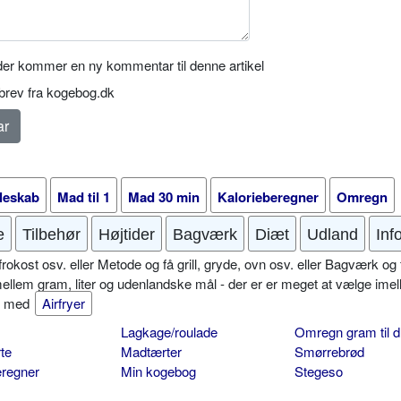
er kommer en ny kommentar til denne artikel
rev fra kogebog.dk
leskab
Mad til 1
Mad 30 min
Kalorieberegner
Omregn
e
Tilbehør
Højtider
Bagværk
Diæt
Udland
Inf
okost osv. eller Metode og få grill, gryde, ovn osv. eller Bagværk og 
mellem gram, liter og udenlandske mål - der er er meget at vælge imel
er med
Airfryer
Lagkage/roulade
Omregn gram til d
te
Madtærter
Smørrebrød
eregner
Min kogebog
Stegeso