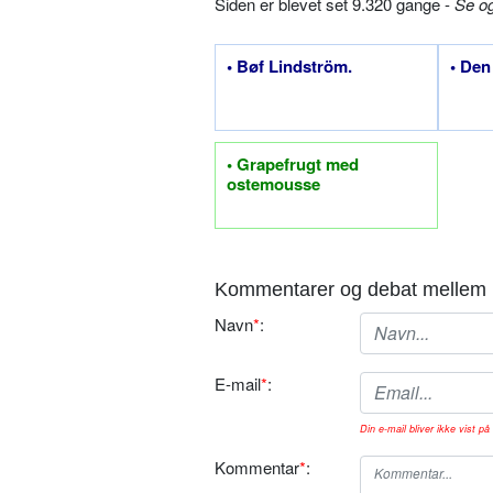
Siden er blevet set 9.320 gange -
Se o
• Bøf Lindström.
• Den
• Grapefrugt med
ostemousse
Kommentarer og debat mellem 
Navn
*
:
E-mail
*
:
Din e-mail bliver ikke vist på 
Kommentar
*
: