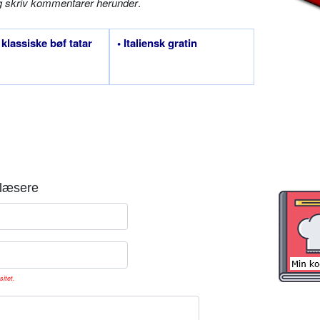
g skriv kommentarer herunder
.
 klassiske bøf tatar
• Italiensk gratin
læsere
sitet.