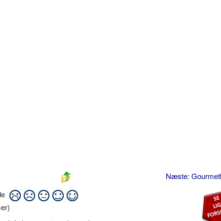
Næste: Gourmet
ide
er)