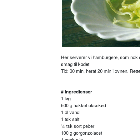
Her serverer vi hamburgere, som nok sk
smag til kødet.
Tid: 30 min, heraf 20 min i ovnen. Rett
# Ingredienser
1 løg
500 g hakket oksekød
1 dl vand
1 tsk salt
¼ tsk sort peber
100 g gorgonzolaost
1 spsk olie