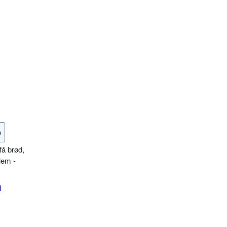
o
få brød,
lem -
l