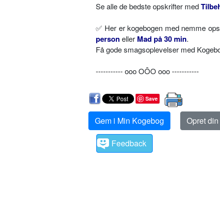
Se alle de bedste opskrifter med
Tilbe
✅ Her er kogebogen med nemme opskri
person
eller
Mad på 30 min
.
Få gode smagsoplevelser med Kogebog.
----------- ooo OÔO ooo -----------
Save
Gem i Min Kogebog
Opret di
Feedback