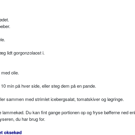
kødet.
peber.
le.
æg lidt gorgonzolaost i.
 med olie.
i 10 min på hver side, eller steg dem på en pande.
ller sammen med strimlet icebergsalat, tomatskiver og løgringe.
e lammekød. Du kan fint gange portionen op og fryse bøfferne ned enk
ryseren, du har brug for.
et oksekød