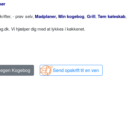
hør
fter, - prøv selv,
Madplaner
,
Min kogebog
,
Grill
,
Tøm køleskab
,
dk. Vi hjælper dig med at lykkes i køkkenet.
n egen Kogebog
Send opskrift til en ven