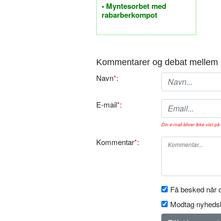
• Myntesorbet med
rabarberkompot
Kommentarer og debat mellem 
Navn
*
:
E-mail
*
:
Din e-mail bliver ikke vist på 
Kommentar
*
:
Få besked når d
Modtag nyhedsb