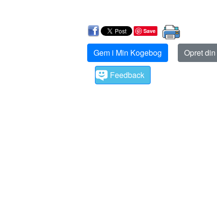
Save
Gem i Min Kogebog
Opret di
Feedback