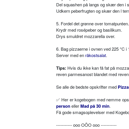
Del squashen på langs og skær den i s
Udkern peberfrugten og skær den l ter
5. Fordel det grønne over tomatpuréen.
Krydr med rosépeber og basilikum.
Drys smuldret mozzarella over.
6. Bag pizzaerne i ovnen ved 225 °C i 
Server med en
råkostsalat
.
Tips:
Hvis du ikke kan få fat på mozza
reven parmesanost blandet med reven
Se alle de bedste opskrifter med
Pizza
✅ Her er kogebogen med nemme opskri
person
eller
Mad på 30 min
.
Få gode smagsoplevelser med Kogebog.
----------- ooo OÔO ooo -----------