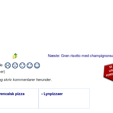
Næste: Grøn risotto med champignon
ide
er)
og skriv kommentarer herunder
.
vencalsk pizza
• Lynpizzaer