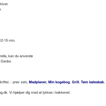
kiver.
n.
12-15 min.
rella, kan du anvende
 Danbo.
fter, - prøv selv,
Madplaner
,
Min kogebog
,
Grill
,
Tøm køleskab
,
dk. Vi hjælper dig med at lykkes i køkkenet.