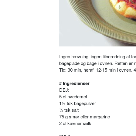
Ingen hævning, ingen tilberedning af to
bageplade og bage i ovnen. Retten er
Tid: 30 min, heraf 12-15 min i ovnen. 4
# Ingredienser
DEJ:
5 dl hvedemel
1½ tsk bagepulver
¼ tsk salt
75 g smør eller margarine
2 dl kærnemælk