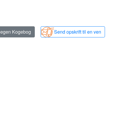
n egen Kogebog
Send opskrift til en ven