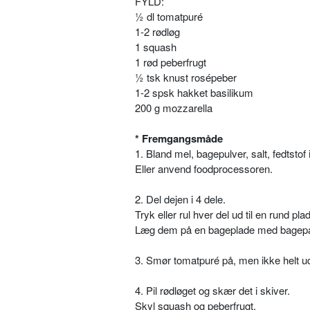
FYLD:
½ dl tomatpuré
1-2 rødløg
1 squash
1 rød peberfrugt
½ tsk knust rosépeber
1-2 spsk hakket basilikum
200 g mozzarella
* Fremgangsmåde
1. Bland mel, bagepulver, salt, fedtstof 
Eller anvend foodprocessoren.
2. Del dejen i 4 dele.
Tryk eller rul hver del ud til en rund pl
Læg dem på en bageplade med bagepa
3. Smør tomatpuré på, men ikke helt ud 
4. Pil rødløget og skær det i skiver.
Skyl squash og peberfrugt.