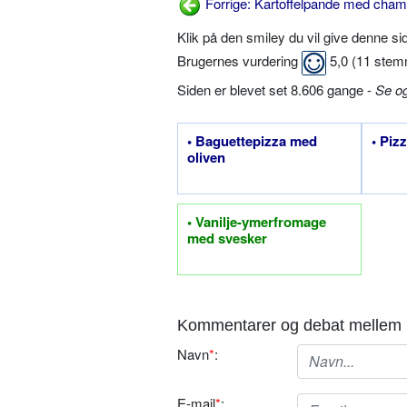
Forrige: Kartoffelpande med cham
Klik på den smiley du vil give denne s
Brugernes vurdering
5,0
(
11
stem
Siden er blevet set 8.606 gange -
Se o
• Baguettepizza med
• Piz
oliven
• Vanilje-ymerfromage
med svesker
Kommentarer og debat mellem 
Navn
*
:
E-mail
*
: