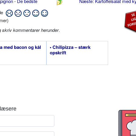
pignon - De bedste
Næste: Kartoffelsalat med ky
ide
mer)
g skriv kommentarer herunder
.
za med bacon og kål
• Chilipizza – stærk
opskrift
læsere