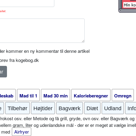
sitet.
er kommer en ny kommentar til denne artikel
rev fra kogebog.dk
leskab
Mad til 1
Mad 30 min
Kalorieberegner
Omregn
e
Tilbehør
Højtider
Bagværk
Diæt
Udland
Inf
okost osv. eller Metode og få grill, gryde, ovn osv. eller Bagværk og 
mellem gram, liter og udenlandske mål - der er er meget at vælge imel
er med
Airfryer