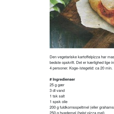
Den vegetariske kartoffelpizza har ma
bedste opskrift. Det er kærlighed lige 
4 personer. Koge-/stegetid: ca 20 min.
# Ingredienser
25 g gær
3 dl vand
1 tsk salt
1 spsk olie
200 g fuldkornsspeltmel (eller graham
250 g hvedemel (helst pizza mel)