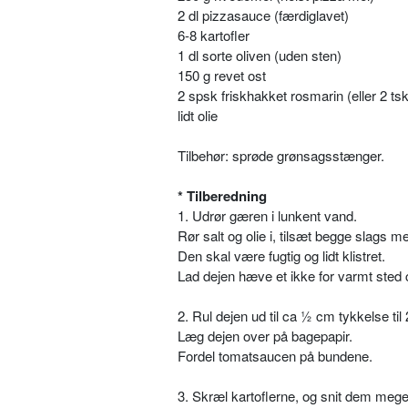
2 dl pizzasauce (færdiglavet)
6-8 kartofler
1 dl sorte oliven (uden sten)
150 g revet ost
2 spsk friskhakket rosmarin (eller 2 tsk
lidt olie
Tilbehør: sprøde grønsagsstænger.
* Tilberedning
1. Udrør gæren i lunkent vand.
Rør salt og olie i, tilsæt begge slags m
Den skal være fugtig og lidt klistret.
Lad dejen hæve et ikke for varmt sted 
2. Rul dejen ud til ca ½ cm tykkelse til 
Læg dejen over på bagepapir.
Fordel tomatsaucen på bundene.
3. Skræl kartoflerne, og snit dem mege