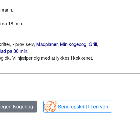
smarin.
i ca 18 min.
ter, - prøv selv,
Madplaner
,
Min kogebog
,
Grill
,
ad på 30 min
.
dk. Vi hjælper dig med at lykkes i køkkenet.
n egen Kogebog
Send opskrift til en ven