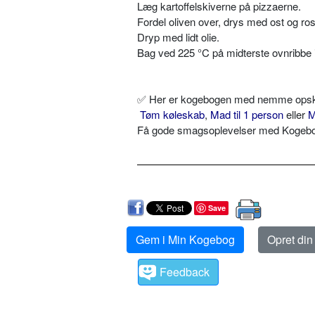
Læg kartoffelskiverne på pizzaerne.
Fordel oliven over, drys med ost og ro
Dryp med lidt olie.
Bag ved 225 °C på midterste ovnribbe 
✅
Her er kogebogen med nemme opskrif
Tøm køleskab
,
Mad til 1 person
eller
M
Få gode smagsoplevelser med Kogebog.
Save
Gem i Min Kogebog
Opret di
Feedback