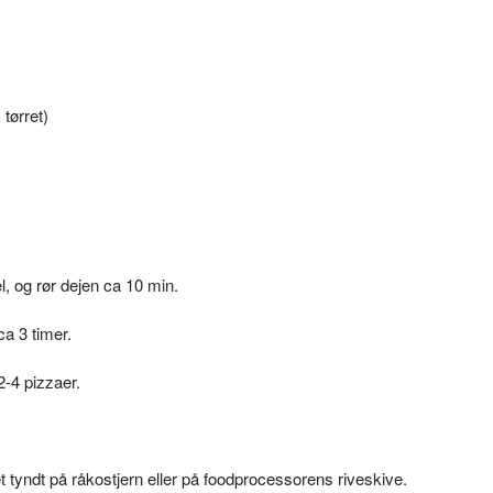
 tørret)
el, og rør dejen ca 10 min.
ca 3 timer.
2-4 pizzaer.
t tyndt på råkostjern eller på foodprocessorens riveskive.