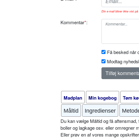
Din e-mail bliver ikke vist på 
Kommentar
*
:
Få besked når d
Modtag nyhedsb
Madplan
Min kogebog
Tøm kø
Måltid
Ingredienser
Metod
Du kan vælge Måltid og få aftensmad, fr
boller og lagkage osv. eller omregner 
Eller prøv en af vores mange opskrift