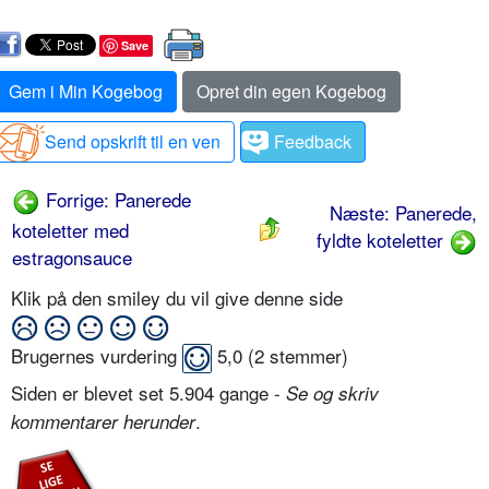
Save
Gem i Min Kogebog
Opret din egen Kogebog
Send opskrift til en ven
Feedback
Forrige: Panerede
Næste: Panerede,
koteletter med
fyldte koteletter
estragonsauce
Klik på den smiley du vil give denne side
Brugernes vurdering
5,0
(
2
stemmer)
Siden er blevet set 5.904 gange -
Se og skriv
.
kommentarer herunder