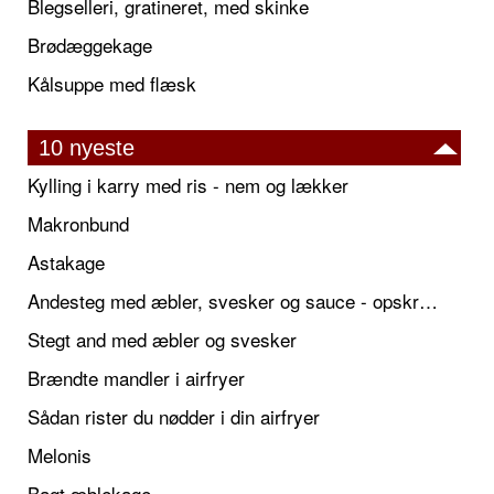
Blegselleri, gratineret, med skinke
Brødæggekage
Kålsuppe med flæsk
10 nyeste
Kylling i karry med ris - nem og lækker
Makronbund
Astakage
Andesteg med æbler, svesker og sauce - opskrift også til jul
Stegt and med æbler og svesker
Brændte mandler i airfryer
Sådan rister du nødder i din airfryer
Melonis
Bagt æblekage