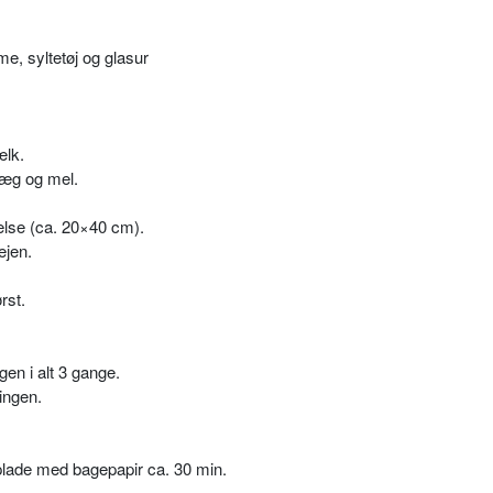
e, syltetøj og glasur
ælk.
 æg og mel.
kelse (ca. 20×40 cm).
ejen.
rst.
n i alt 3 gange.
ingen.
plade med bagepapir ca. 30 min.