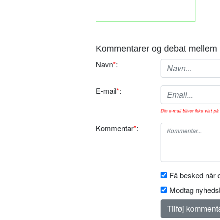
Kommentarer og debat mellem 
Navn
*
:
E-mail
*
:
Din e-mail bliver ikke vist på 
Kommentar
*
:
Få besked når d
Modtag nyhedsb