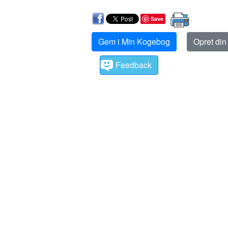
Save
Gem i Min Kogebog
Opret di
Feedback