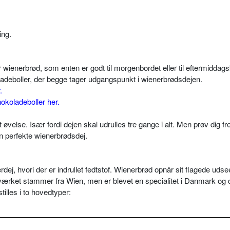
ing.
 wienerbrød, som enten er godt til morgenbordet eller til eftermiddags
ladeboller, der begge tager udgangspunkt i wienerbrødsdejen.
.
hokoladeboller her.
 øvelse. Især fordi dejen skal udrulles tre gange i alt. Men prøv dig f
en perfekte wienerbrødsdej.
ej, hvori der er indrullet fedtstof. Wienerbrød opnår sit flagede uds
gværket stammer fra Wien, men er blevet en specialitet i Danmark og
illes i to hovedtyper: