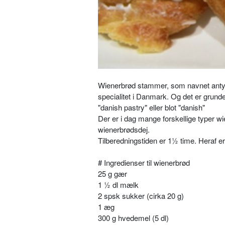
Wienerbrød stammer, som navnet antyde
specialitet i Danmark. Og det er grund
"danish
pastry
" eller blot "danish"
Der er i dag mange forskellige typer wi
wienerbrødsdej.
Tilberedningstiden er 1½ time. Heraf er
# Ingredienser til wienerbrød
25 g gær
1 ½ dl mælk
2 spsk sukker (cirka 20 g)
1 æg
300 g hvedemel (5 dl)