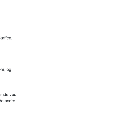
kaffen.
rem, og
eende ved
 de andre