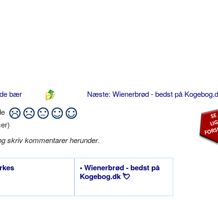
ede bær
Næste: Wienerbrød - bedst på Kogebog.
ide
er)
og skriv kommentarer herunder
.
irkes
• Wienerbrød - bedst på
Kogebog.dk 💘