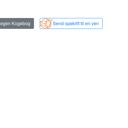
n egen Kogebog
Send opskrift til en ven