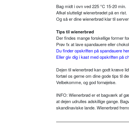
Bag midt i ovn ved 225 °C 15-20 min.
Afkøl slutteligt wienerbrødet på en rist.
Og så er dine wienerbrød klar til server
Tips til wienerbrød
Der findes mange forskellige former for
Prøv fx at lave spandauere eller choko
Du finder opskriften på spandauere her
Eller giv dig i kast med opskriften på c
Dejen til wienerbrød kan godt kræve lidt
fortæl os gerne om dine gode tips til d
Velbekomme, og god fornøjelse.
INFO: Wienerbrød er et bagværk af gærd
at dejen udrulles adskillige gange. Ba
skandinaviske lande. Wienerbrød fremst