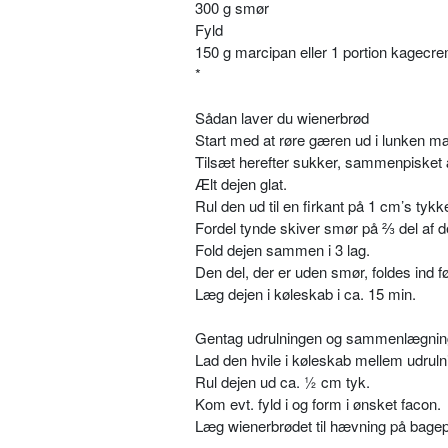
300 g smør
Fyld
150 g marcipan eller 1 portion kagecrem
*
Sådan laver du wienerbrød
Start med at røre gæren ud i lunken m
Tilsæt herefter sukker, sammenpisket
Ælt dejen glat.
Rul den ud til en firkant på 1 cm’s tyk
Fordel tynde skiver smør på
⅔
del af d
Fold dejen sammen i 3 lag.
Den del, der er uden smør, foldes ind fø
Læg dejen i køleskab i ca. 15 min.
Gentag udrulningen og sammenlægninge
Lad den hvile i køleskab mellem udruln
Rul dejen ud ca. ½ cm tyk.
Kom evt. fyld i og form i ønsket facon.
Læg wienerbrødet til hævning på bage