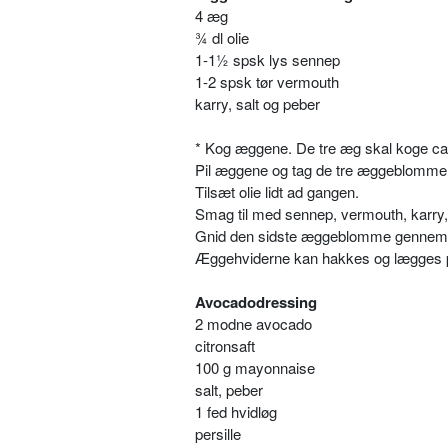
4 æg
¾ dl olie
1-1½ spsk lys sennep
1-2 spsk tør vermouth
karry, salt og peber
* Kog æggene. De tre æg skal koge ca.
Pil æggene og tag de tre æggeblommer
Tilsæt olie lidt ad gangen.
Smag til med sennep, vermouth, karry, 
Gnid den sidste æggeblomme gennem e
Æggehviderne kan hakkes og lægges p
Avocadodressing
2 modne avocado
citronsaft
100 g mayonnaise
salt, peber
1 fed hvidløg
persille