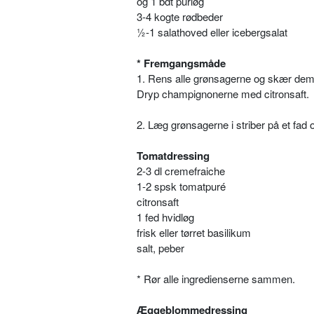
og 1 bdt purløg
3-4 kogte rødbeder
½-1 salathoved eller icebergsalat
* Fremgangsmåde
1. Rens alle grønsagerne og skær dem i i
Dryp champignonerne med citronsaft.
2. Læg grønsagerne i striber på et fad 
Tomatdressing
2-3 dl cremefraiche
1-2 spsk tomatpuré
citronsaft
1 fed hvidløg
frisk eller tørret basilikum
salt, peber
* Rør alle ingredienserne sammen.
Æggeblommedressing