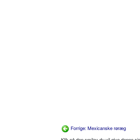
Forrige: Mexicanske røræg
Klik på den smiley du vil give denne s