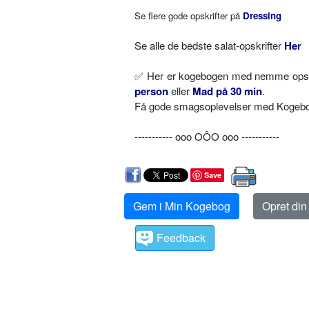
Se flere gode opskrifter på
Dressing
Se alle de bedste salat-opskrifter
Her
✅
Her er kogebogen med nemme opskri
person
eller
Mad på 30 min
.
Få gode smagsoplevelser med Kogebog.
----------- ooo OÔO ooo -----------
Save
Gem i Min Kogebog
Opret di
Feedback