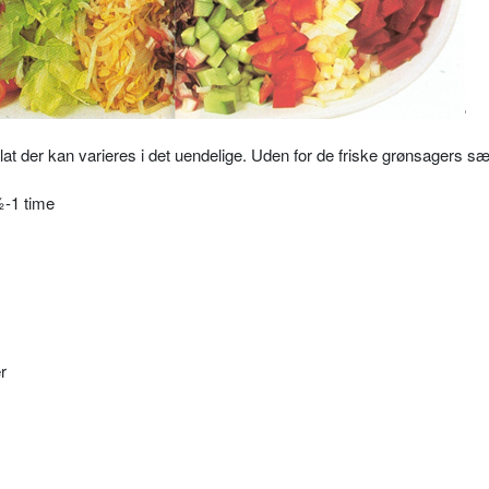
 der kan varieres i det uendelige. Uden for de friske grønsagers s
 ½-1 time
r