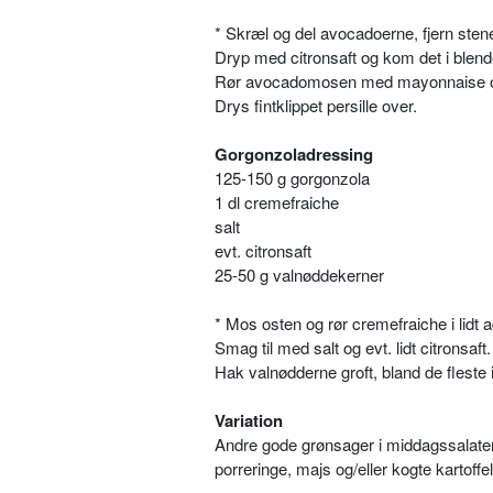
* Skræl og del avocadoerne, fjern sten
Dryp med citronsaft og kom det i blend
Rør avocadomosen med mayonnaise og 
Drys fintklippet persille over.
Gorgonzoladressing
125-150 g gorgonzola
1 dl cremefraiche
salt
evt. citronsaft
25-50 g valnøddekerner
* Mos osten og rør cremefraiche i lidt 
Smag til med salt og evt. lidt citronsaft.
Hak valnødderne groft, bland de fleste 
Variation
Andre gode grønsager i middagssalaten er
porreringe, majs og/eller kogte kartoffel