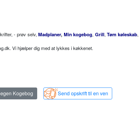
fter, - prøv selv,
Madplaner
,
Min kogebog
,
Grill
,
Tøm køleskab
,
dk. Vi hjælper dig med at lykkes i køkkenet.
n egen Kogebog
Send opskrift til en ven