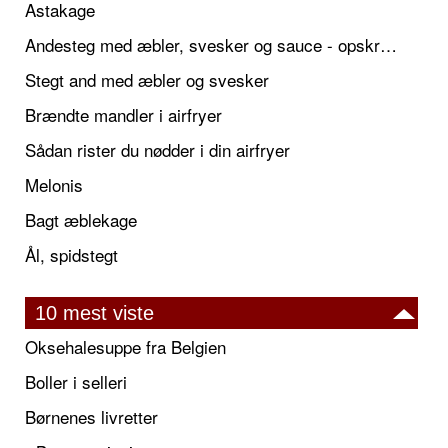
Astakage
Andesteg med æbler, svesker og sauce - opskrift også til jul
Stegt and med æbler og svesker
Brændte mandler i airfryer
Sådan rister du nødder i din airfryer
Melonis
Bagt æblekage
Ål, spidstegt
10 mest viste
Oksehalesuppe fra Belgien
Boller i selleri
Børnenes livretter