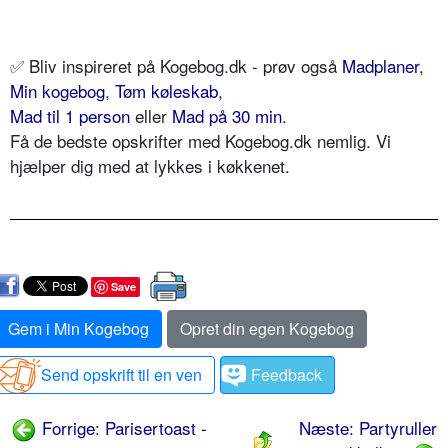
✅
Bliv inspireret på Kogebog.dk - prøv også
Madplaner
,
Min kogebog
,
Tøm køleskab
,
Mad til 1 person
eller
Mad på 30 min
.
Få
de bedste opskrifter
med Kogebog.dk nemlig. Vi
hjælper dig med at lykkes i køkkenet.
Save
Gem i Min Kogebog
Opret din egen Kogebog
Send opskrift til en ven
Feedback
Forrige: Parisertoast -
Næste: Partyruller