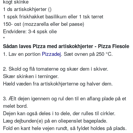
kogt skinke
1 ds artiskokhjerter ()
1 spsk friskhakket basilikum eller 1 tsk tørret
150- ost (mozzarella eller bel paese)
Endvidere: 3-4 spsk olie
*
Sådan laves Pizza med artiskokhjerter - Pizza Fiesole
1. Lav en portion
Pizzadej
. Sæt ovnen på 250 °C.
2. Skold og flå tomaterne og skær dem i skiver.
Skær skinken i terninger.
Hæld væden fra artiskokhjerterne og halver dem.
3. Ælt dejen igennem og rul den til en aflang plade på et
melet bord.
Dejen kan også deles i to dele, der rulles til cirkler.
Læg dejbunden(e) på en oliepenslet bageplade.
Fold en kant hele vejen rundt, så fyldet holdes på plads.