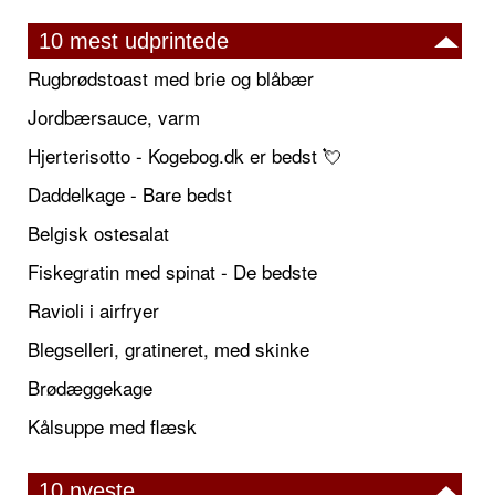
10 mest udprintede
Rugbrødstoast med brie og blåbær
Jordbærsauce, varm
Hjerterisotto - Kogebog.dk er bedst 💘
Daddelkage - Bare bedst
Belgisk ostesalat
Fiskegratin med spinat - De bedste
Ravioli i airfryer
Blegselleri, gratineret, med skinke
Brødæggekage
Kålsuppe med flæsk
10 nyeste