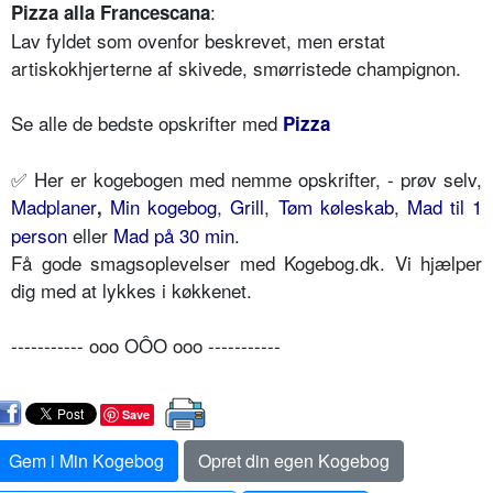
:
Pizza alla Francescana
Lav fyldet som ovenfor beskrevet, men erstat
artiskokhjerterne af skivede, smørristede champignon.
Se alle de bedste opskrifter med
Pizza
✅
Her er kogebogen med nemme opskrifter, - prøv selv,
Madplaner
Min kogebog
,
Grill
,
Tøm køleskab
,
Mad til 1
,
person
eller
Mad på 30 min
.
Få gode smagsoplevelser med Kogebog.dk. Vi hjælper
dig med at lykkes i køkkenet.
----------- ooo OÔO ooo -----------
Save
Gem i Min Kogebog
Opret din egen Kogebog