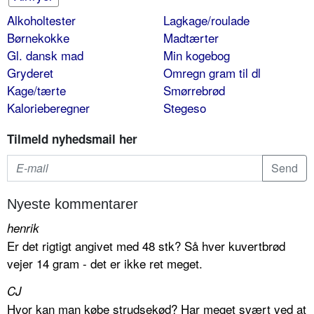
Alkoholtester
Lagkage/roulade
Børnekokke
Madtærter
Gl. dansk mad
Min kogebog
Gryderet
Omregn gram til dl
Kage/tærte
Smørrebrød
Kalorieberegner
Stegeso
Tilmeld nyhedsmail her
Nyeste kommentarer
henrik
Er det rigtigt angivet med 48 stk? Så hver kuvertbrød
vejer 14 gram - det er ikke ret meget.
CJ
Hvor kan man købe strudsekød? Har meget svært ved at