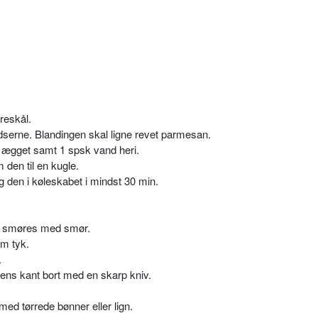
øreskål.
dserne. Blandingen skal ligne revet parmesan.
ld ægget samt 1 spsk vand heri.
den til en kugle.
g den i køleskabet i mindst 30 min.
rm smøres med smør.
mm tyk.
.
ens kant bort med en skarp kniv.
ed tørrede bønner eller lign.