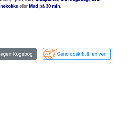
rnekokke
eller
Mad på 30 min
.
n egen Kogebog
Send opskrift til en ven