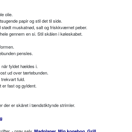
e olie.
ugende papir og stil det til side.
tødt muskatnød, salt og friskkværnet peber.
ele gennem en si. Stil skålen i køleskabet.
eformen.
ebunden pensles.
, når fyldet hældes i.
 ost ud over tærtebunden.
trekvart fuld.
t er fast og gyldent.
r der er skåret i tændstiktynde strimler.
ig
ter, - prøv selv,
Madplaner
,
Min kogebog
,
Grill
,