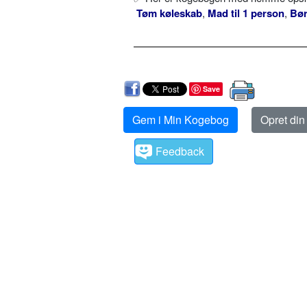
Tøm køleskab
,
Mad til 1 person
,
Bø
Save
Gem i Min Kogebog
Opret di
Feedback