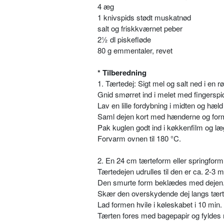
4 æg
1 knivspids stødt muskatnød
salt og friskkværnet peber
2½ dl piskefløde
80 g emmentaler, revet
* Tilberedning
1. Tærtedej: Sigt mel og salt ned i en r
Gnid smørret ind i melet med fingerspi
Lav en lille fordybning i midten og hæ
Saml dejen kort med hænderne og form 
Pak kuglen godt ind i køkkenfilm og læ
Forvarm ovnen til 180 °C.
2. En 24 cm tærteform eller springfo
Tærtedejen udrulles til den er ca. 2-3 
Den smurte form beklædes med dejen
Skær den overskydende dej langs tært
Lad formen hvile i køleskabet i 10 min.
Tærten fores med bagepapir og fyldes m