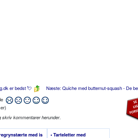
g.dk er bedst 💘
Næste: Quiche med butternut-squash - De b
ide
er)
g skriv kommentarer herunder
.
regrynstærte med is
• Tarteletter med