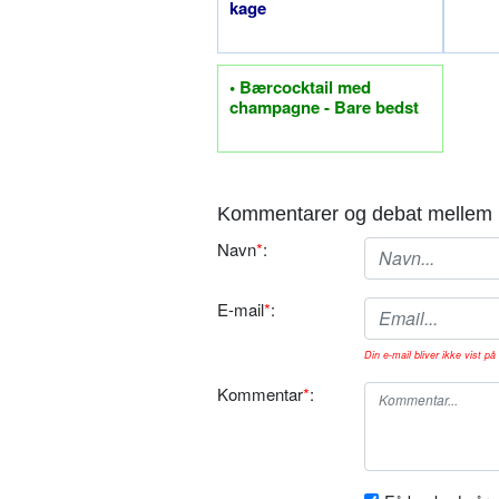
kage
• Bærcocktail med
champagne - Bare bedst
Kommentarer og debat mellem 
Navn
*
:
E-mail
*
:
Din e-mail bliver ikke vist på 
Kommentar
*
: