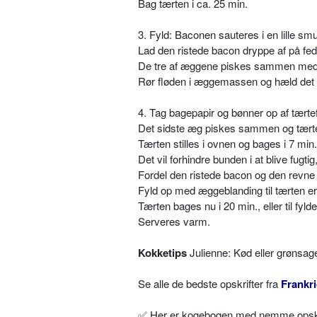
Bag tærten i ca. 25 min.
3. Fyld: Baconen sauteres i en lille smul
Lad den ristede bacon dryppe af på fedts
De tre af æggene piskes sammen med s
Rør fløden i æggemassen og hæld det h
4. Tag bagepapir og bønner op af tært
Det sidste æg piskes sammen og tært
Tærten stilles i ovnen og bages i 7 min.
Det vil forhindre bunden i at blive fugtig
Fordel den ristede bacon og den revne
Fyld op med æggeblanding til tærten er 
Tærten bages nu i 20 min., eller til fylde
Serveres varm.
Kokketips
Julienne: Kød eller grønsage
Se alle de bedste opskrifter fra
Frankr
✅ Her er kogebogen med nemme opskrif