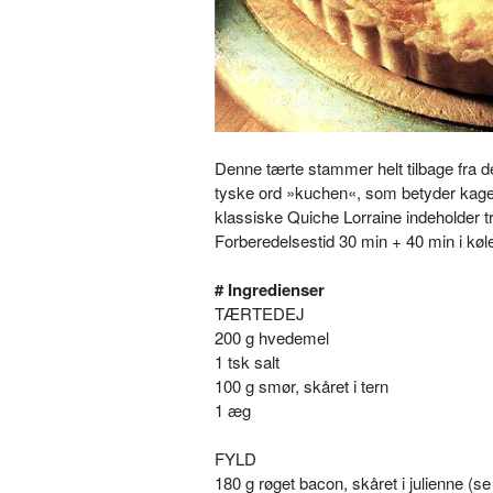
Denne tærte stammer helt tilbage fra d
tyske ord »kuchen«, som betyder kage
klassiske Quiche Lorraine indeholder tr
Forberedelsestid 30 min + 40 min i køl
# Ingredienser
TÆRTEDEJ
200 g hvedemel
1 tsk salt
100 g smør, skåret i tern
1 æg
FYLD
180 g røget bacon, skåret i julienne (s