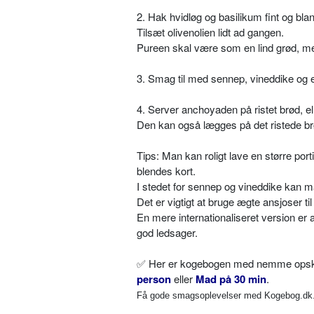
2. Hak hvidløg og basilikum fint og bl
Tilsæt olivenolien lidt ad gangen.
Pureen skal være som en lind grød, me
3. Smag til med sennep, vineddike og e
4. Server anchoyaden på ristet brød, elle
Den kan også lægges på det ristede br
Tips: Man kan roligt lave en større por
blendes kort.
I stedet for sennep og vineddike kan ma
Det er vigtigt at bruge ægte ansjoser ti
En mere internationaliseret version er
god ledsager.
✅
Her er kogebogen med nemme opskrif
person
eller
Mad på 30 min
.
Få gode smagsoplevelser med Kogebog.dk. 