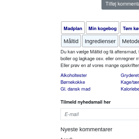
Madplan
Min kogebog
Tøm kø
Måltid
Ingredienser
Metod
Du kan vælge Måltid og få aftensmad, fr
boller og lagkage osv. eller omregner 
Eller prøv en af vores mange opskrift
Alkoholtester
Gryderet
Børnekokke
Kage/tær
Gl. dansk mad
Kalorieb
Tilmeld nyhedsmail her
Nyeste kommentarer