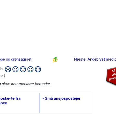
ppe og grønsagsret
Næste: Andebryst med
ide
er)
g skriv kommentarer herunder
.
jostærte fra
• Små ansjospostejer
ence