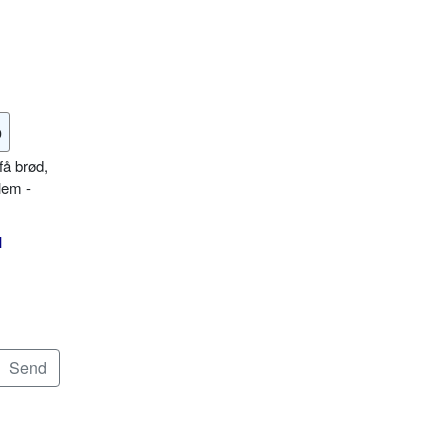
o
få brød,
lem -
l