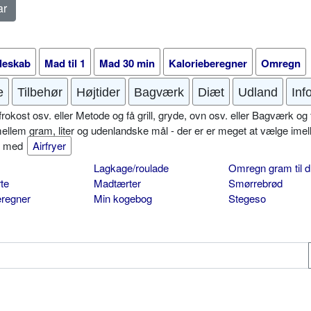
leskab
Mad til 1
Mad 30 min
Kalorieberegner
Omregn
e
Tilbehør
Højtider
Bagværk
Diæt
Udland
Inf
okost osv. eller Metode og få grill, gryde, ovn osv. eller Bagværk og 
mellem gram, liter og udenlandske mål - der er er meget at vælge imel
er med
Airfryer
Lagkage/roulade
Omregn gram til d
te
Madtærter
Smørrebrød
eregner
Min kogebog
Stegeso