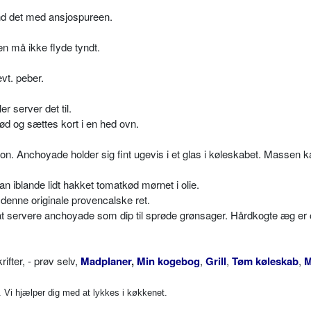
and det med ansjospureen.
n må ikke flyde tyndt.
vt. peber.
r server det til.
ød og sættes kort i en hed ovn.
tion. Anchoyade holder sig fint ugevis i et glas i køleskabet. Massen 
n iblande lidt hakket tomatkød mørnet i olie.
l denne originale provencalske ret.
 at servere anchoyade som dip til sprøde grønsager. Hårdkogte æg er
ter, - prøv selv,
Madplaner
,
Min kogebog
,
Grill
,
Tøm køleskab
,
M
Vi hjælper dig med at lykkes i køkkenet.