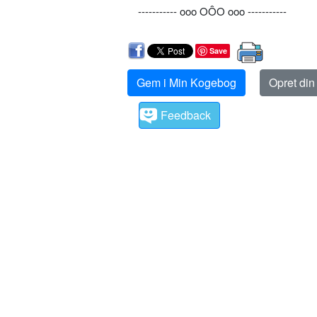
----------- ooo OÔO ooo -----------
Save
Gem i Min Kogebog
Opret di
Feedback