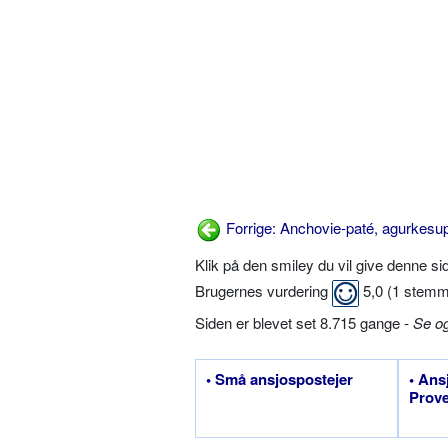
Forrige: Anchovie-paté, agurkesu
Klik på den smiley du vil give denne s
Brugernes vurdering
5,0
(
1
stemm
Siden er blevet set 8.715 gange -
Se o
• Små ansjospostejer
• Ans
Prov