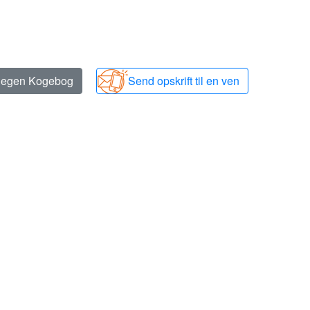
n egen Kogebog
Send opskrift til en ven