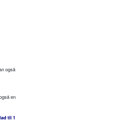
kan også
 også en
ad til 1