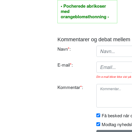
• Pocherede abrikoser
med
orangeblomsthonning -
Bare bedst
Kommentarer og debat mellem 
Navn
*
:
E-mail
*
:
Din e-mail bliver ikke vist på 
Kommentar
*
:
Få besked når d
Modtag nyhedsb