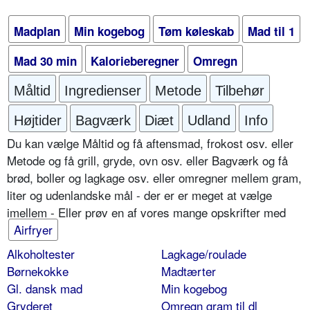
Madplan
Min kogebog
Tøm køleskab
Mad til 1
Mad 30 min
Kalorieberegner
Omregn
Måltid
Ingredienser
Metode
Tilbehør
Højtider
Bagværk
Diæt
Udland
Info
Du kan vælge Måltid og få aftensmad, frokost osv. eller
Metode og få grill, gryde, ovn osv. eller Bagværk og få
brød, boller og lagkage osv. eller omregner mellem gram,
liter og udenlandske mål - der er er meget at vælge
imellem - Eller prøv en af vores mange opskrifter med
Airfryer
Alkoholtester
Lagkage/roulade
Børnekokke
Madtærter
Gl. dansk mad
Min kogebog
Gryderet
Omregn gram til dl