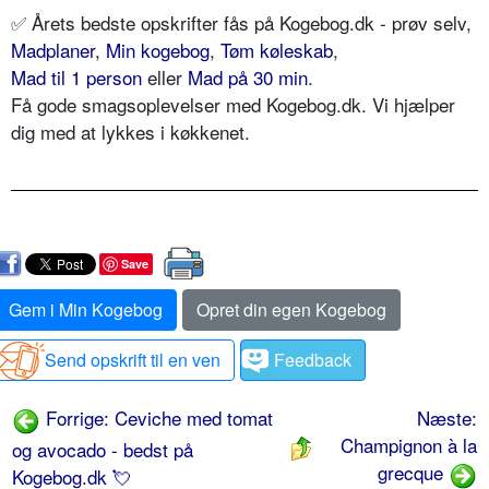
✅
Årets bedste opskrifter fås på Kogebog.dk - prøv selv,
Madplaner
,
Min kogebog
,
Tøm køleskab
,
Mad til 1 person
eller
Mad på 30 min
.
Få gode smagsoplevelser med Kogebog.dk. Vi hjælper
dig med at lykkes i køkkenet.
Save
Gem i Min Kogebog
Opret din egen Kogebog
Send opskrift til en ven
Feedback
Forrige: Ceviche med tomat
Næste:
Champignon à la
og avocado - bedst på
grecque
Kogebog.dk 💘