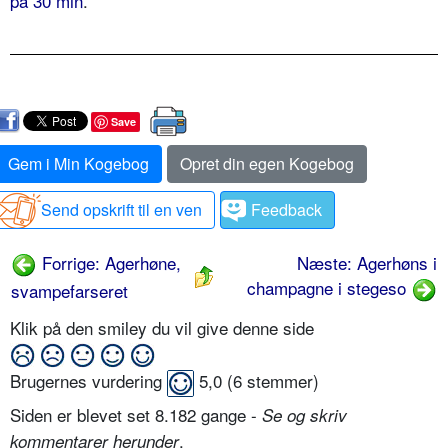
på 30 min
.
Save
Gem i Min Kogebog
Opret din egen Kogebog
Send opskrift til en ven
Feedback
Forrige: Agerhøne,
Næste: Agerhøns i
champagne i stegeso
svampefarseret
Klik på den smiley du vil give denne side
Brugernes vurdering
5,0
(
6
stemmer)
Siden er blevet set 8.182 gange -
Se og skriv
.
kommentarer herunder