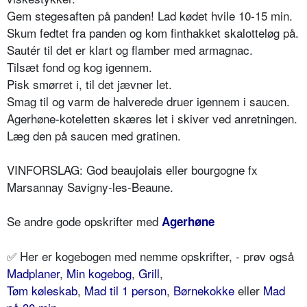
Gem stegesaften på panden! Lad kødet hvile 10-15 min.
Skum fedtet fra panden og kom finthakket skalotteløg på.
Sautér til det er klart og flamber med armagnac.
Tilsæt fond og kog igennem.
Pisk smørret i, til det jævner let.
Smag til og varm de halverede druer igennem i saucen.
Agerhøne-koteletten skæres let i skiver ved anretningen.
Læg den på saucen med gratinen.
VINFORSLAG: God beaujolais eller bourgogne fx
Marsannay Savigny-les-Beaune.
Se andre gode opskrifter med
Agerhøne
✅ Her er kogebogen med nemme opskrifter, - prøv også
Madplaner
,
Min kogebog
,
Grill
,
Tøm køleskab
,
Mad til 1 person
,
Børnekokke
eller
Mad