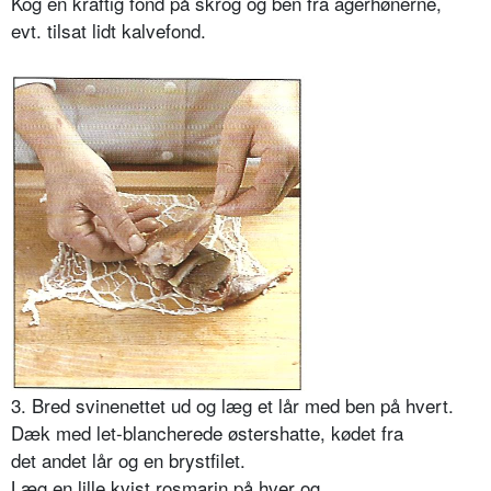
Kog en kraftig fond på skrog og ben fra agerhønerne,
evt. tilsat lidt kalvefond.
3. Bred svinenettet ud og læg et lår med ben på hvert.
Dæk med let-blancherede østershatte, kødet fra
det andet lår og en brystfilet.
Læg en lille kvist rosmarin på hver og