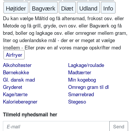
Højtider
Bagværk
Diæt
Udland
Info
Du kan vælge Måltid og få aftensmad, frokost osv. eller
Metode og få grill, gryde, ovn osv. eller Bagværk og få
brød, boller og lagkage osv. eller omregner mellem gram,
liter og udenlandske mål - der er er meget at vælge
imellem - Eller prøv en af vores mange opskrifter med
Airfryer
Alkoholtester
Lagkage/roulade
Børnekokke
Madtærter
Gl. dansk mad
Min kogebog
Gryderet
Omregn gram til dl
Kage/tærte
Smørrebrød
Kalorieberegner
Stegeso
Tilmeld nyhedsmail her