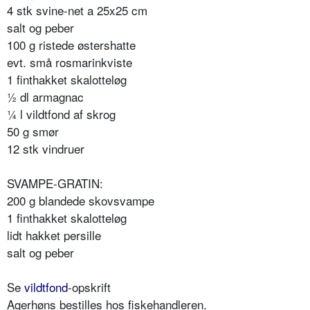
4 stk svine-net a 25x25 cm
salt og peber
100 g ristede østershatte
evt. små rosmarinkviste
1 finthakket skalotteløg
½ dl armagnac
¼ l vildtfond af skrog
50 g smør
12 stk vindruer
SVAMPE-GRATIN:
200 g blandede skovsvampe
1 finthakket skalotteløg
lidt hakket persille
salt og peber
Se
vildtfond
-opskrift
Agerhøns bestilles hos fiskehandleren.