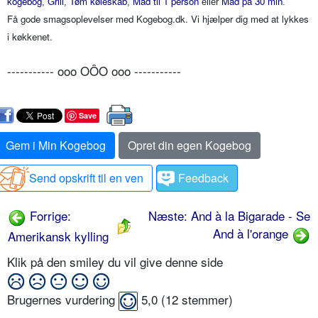
kogebog
Grill
Tøm køleskab
Mad til 1 person
Mad på 30 min
,
,
,
eller
.
Få gode smagsoplevelser med Kogebog.dk. Vi hjælper dig med at lykkes
i køkkenet.
----------- ooo OÔO ooo -----------
Save
Gem i Min Kogebog
Opret din egen Kogebog
Send opskrift til en ven
Feedback
Forrige:
Næste: And à la Bigarade - Se
And à l'orange
Amerikansk kylling
Klik på den smiley du vil give denne side
Brugernes vurdering
5,0
(
12
stemmer)