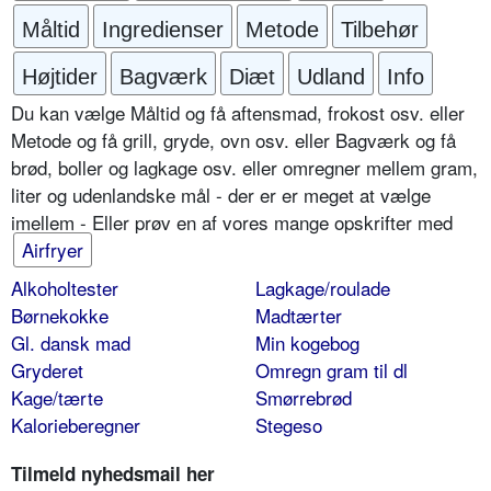
Måltid
Ingredienser
Metode
Tilbehør
Højtider
Bagværk
Diæt
Udland
Info
Du kan vælge Måltid og få aftensmad, frokost osv. eller
Metode og få grill, gryde, ovn osv. eller Bagværk og få
brød, boller og lagkage osv. eller omregner mellem gram,
liter og udenlandske mål - der er er meget at vælge
imellem - Eller prøv en af vores mange opskrifter med
Airfryer
Alkoholtester
Lagkage/roulade
Børnekokke
Madtærter
Gl. dansk mad
Min kogebog
Gryderet
Omregn gram til dl
Kage/tærte
Smørrebrød
Kalorieberegner
Stegeso
Tilmeld nyhedsmail her