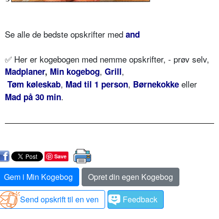
Se alle de bedste opskrifter med
and
✅ Her er kogebogen med nemme opskrifter, - prøv selv,
,
,
Madplaner
,
Min kogebog
Grill
,
,
eller
Tøm køleskab
Mad til 1 person
Børnekokke
.
Mad på 30 min
Save
Gem i Min Kogebog
Opret din egen Kogebog
Send opskrift til en ven
Feedback