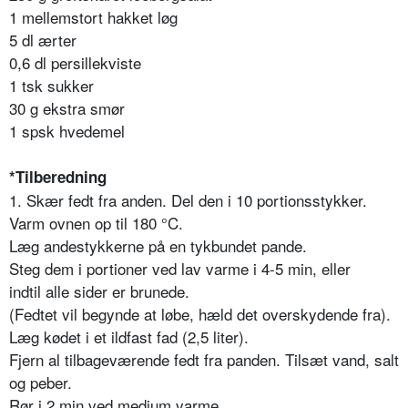
1 mellemstort hakket løg
5 dl ærter
0,6 dl persillekviste
1 tsk sukker
30 g ekstra smør
1 spsk hvedemel
*Tilberedning
1. Skær fedt fra anden. Del den i 10 portionsstykker.
Varm ovnen op til 180 °C.
Læg andestykkerne på en tykbundet pande.
Steg dem i portioner ved lav varme i 4-5 min, eller
indtil alle sider er brunede.
(Fedtet vil begynde at løbe, hæld det overskydende fra).
Læg kødet i et ildfast fad (2,5 liter).
Fjern al tilbageværende fedt fra panden. Tilsæt vand, salt
og peber.
Rør i 2 min ved medium varme.