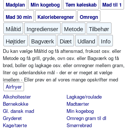
Madplan
Min kogebog
Tøm køleskab
Mad til 1
Mad 30 min
Kalorieberegner
Omregn
Måltid
Ingredienser
Metode
Tilbehør
Højtider
Bagværk
Diæt
Udland
Info
Du kan vælge Måltid og få aftensmad, frokost osv. eller
Metode og få grill, gryde, ovn osv. eller Bagværk og få
brød, boller og lagkage osv. eller omregner mellem gram,
liter og udenlandske mål - der er er meget at vælge
imellem - Eller prøv en af vores mange opskrifter med
Airfryer
Alkoholtester
Lagkage/roulade
Børnekokke
Madtærter
Gl. dansk mad
Min kogebog
Gryderet
Omregn gram til dl
Kage/tærte
Smørrebrød