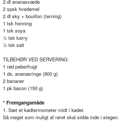
2 dl ananasvæde
2 spsk hvedemel
2 dl sky + bouillon (terning)
1 tsk honning
1 tsk soya
½ tsk karry
½ tsk salt
TILBEHØR VED SERVERING:
1 rød peberfrugt
1 ds. ananasringe (800 g)
2 bananer
1 pk bacon (150 g)
* Fremgangsmåde
1. Sæt et kødtermometer midt i kødet.
Så meget som muligt af røret skal sidde inde i stegen.