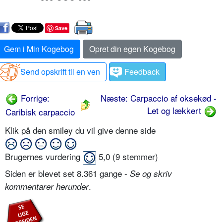
Save
Gem i Min Kogebog
Opret din egen Kogebog
Send opskrift til en ven
Feedback
Forrige:
Næste: Carpaccio af oksekød -
Let og lækkert
Caribisk carpaccio
Klik på den smiley du vil give denne side
Brugernes vurdering
5,0
(
9
stemmer)
Siden er blevet set 8.361 gange -
Se og skriv
.
kommentarer herunder