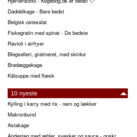
Hjerterisotto - Kogebog.dk er bedst 💘
Daddelkage - Bare bedst
Belgisk ostesalat
Fiskegratin med spinat - De bedste
Ravioli i airfryer
Blegselleri, gratineret, med skinke
Brødæggekage
Kålsuppe med flæsk
10 nyeste
Kylling i karry med ris - nem og lækker
Makronbund
Astakage
Andesteg med æbler, svesker og sauce - opskrift også til jul