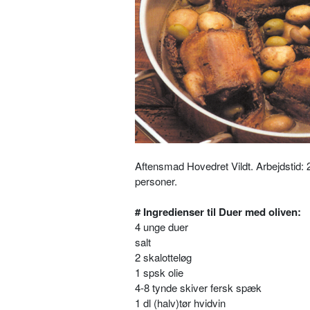
Aftensmad Hovedret Vildt. Arbejdstid: 
personer.
# Ingredienser til Duer med oliven:
4 unge duer
salt
2 skalotteløg
1 spsk olie
4-8 tynde skiver fersk spæk
1 dl (halv)tør hvidvin