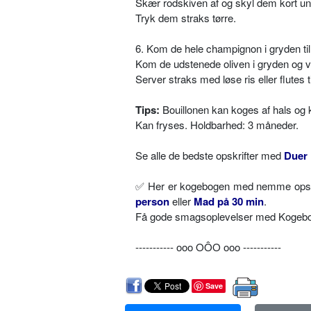
Skær rodskiven af og skyl dem kort un
Tryk dem straks tørre.
6. Kom de hele champignon i gryden til
Kom de udstenede oliven i gryden og v
Server straks med løse ris eller flutes ti
Tips:
Bouillonen kan koges af hals og k
Kan fryses. Holdbarhed: 3 måneder.
Se alle de bedste opskrifter med
Duer
✅
Her er kogebogen med nemme opskri
person
eller
Mad på 30 min
.
Få gode smagsoplevelser med Kogebog.
----------- ooo OÔO ooo -----------
Save