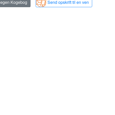
n egen Kogebog
Send opskrift til en ven