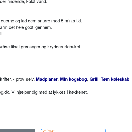
der rindende, koldt vand.
 duerne og lad dem snurre med 5 min.s tid.
arm det hele godt igennem.
l.
råse tilsat grønsager og krydderurtebuket.
fter, - prøv selv,
Madplaner
,
Min kogebog
,
Grill
,
Tøm køleskab
,
dk. Vi hjælper dig med at lykkes i køkkenet.