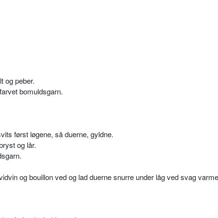
t og peber.
ufarvet bomuldsgarn.
vits først løgene, så duerne, gyldne.
yst og lår.
dsgarn.
vidvin og bouillon ved og lad duerne snurre under låg ved svag varm