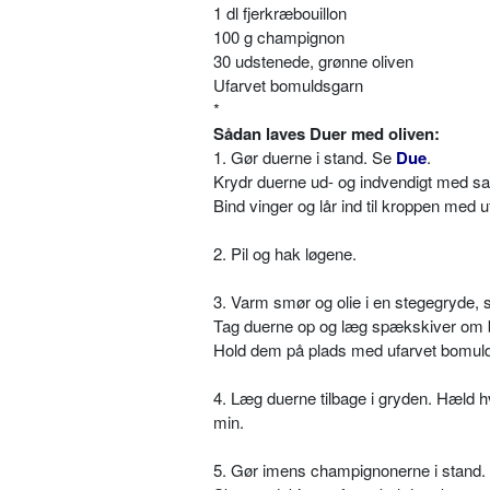
1 dl fjerkræbouillon
100 g champignon
30 udstenede, grønne oliven
Ufarvet bomuldsgarn
*
Sådan laves Duer med oliven:
1. Gør duerne i stand. Se
Due
.
Krydr duerne ud- og indvendigt med sal
Bind vinger og lår ind til kroppen med 
2. Pil og hak løgene.
3. Varm smør og olie i en stegegryde, s
Tag duerne op og læg spækskiver om br
Hold dem på plads med ufarvet bomul
4. Læg duerne tilbage i gryden. Hæld h
min.
5. Gør imens champignonerne i stand.