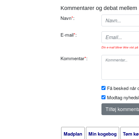
Kommentarer og debat mellem 
Navn
*
:
E-mail
*
:
Din e-mail bliver ikke vist på 
Kommentar
*
:
Få besked når d
Modtag nyhedsb
Madplan
Min kogebog
Tøm kø