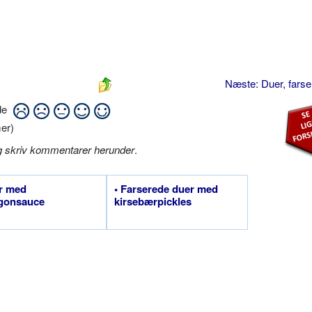
Næste: Duer, fars
ide
er)
g skriv kommentarer herunder
.
r med
• Farserede duer med
agonsauce
kirsebærpickles