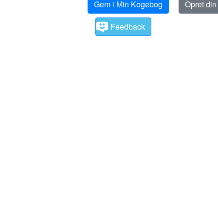
Gem i Min Kogebog
Opret di
Feedback