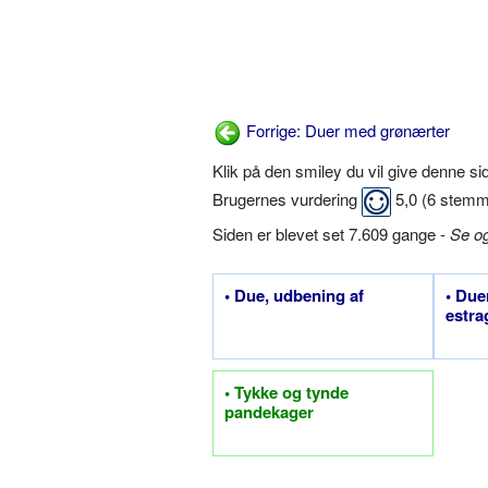
Forrige: Duer med grønærter
Klik på den smiley du vil give denne s
Brugernes vurdering
5,0
(
6
stemm
Siden er blevet set 7.609 gange -
Se o
• Due, udbening af
• Due
estr
• Tykke og tynde
pandekager