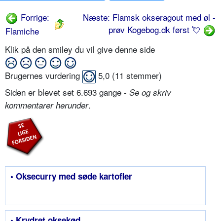
Forrige:
Næste: Flamsk okseragout med øl -
prøv Kogebog.dk først 💘
Flamiche
Klik på den smiley du vil give denne side
Brugernes vurdering
5,0
(
11
stemmer)
Siden er blevet set 6.693 gange -
Se og skriv
.
kommentarer herunder
• Oksecurry med søde kartofler
• Krydret oksekød