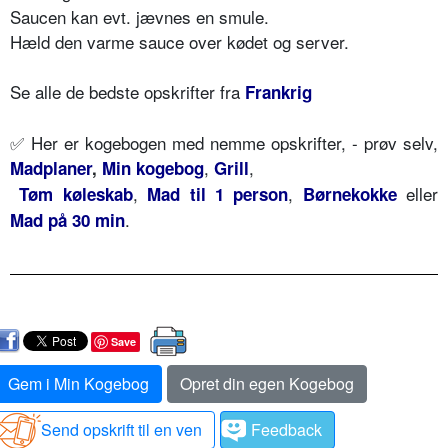
Saucen kan evt. jævnes en smule.
Hæld den varme sauce over kødet og server.
Se alle de bedste opskrifter fra
Frankrig
✅ Her er kogebogen med nemme opskrifter, - prøv selv,
,
,
Madplaner
,
Min kogebog
Grill
,
,
eller
Tøm køleskab
Mad til 1 person
Børnekokke
.
Mad på 30 min
Save
Gem i Min Kogebog
Opret din egen Kogebog
Send opskrift til en ven
Feedback