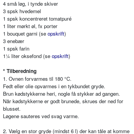
4 små løg, i tynde skiver
3 spsk hvedemel
1 spsk koncentreret tomatpuré
1 liter mørkt øl, fx porter
1 bouquet garni (se
opskrift
)
3 enebær
1 spsk farin
1¼ liter oksefond (se
opskrift
)
* Tilberedning
1. Ovnen forvarmes til 180 °C.
Fedt eller olie opvarmes i en tykbundet gryde.
Brun kødstykkerne heri, nogle få stykker ad gangen.
Når kødstykkerne er godt brunede, skrues der ned for
blusset.
Løgene sauteres ved svag varme.
2. Vælg en stor gryde (mindst 6 l) der kan tåle at komme