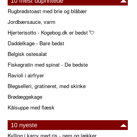
10 mest udprintede
Rugbrødstoast med brie og blåbær
Jordbærsauce, varm
Hjerterisotto - Kogebog.dk er bedst 💘
Daddelkage - Bare bedst
Belgisk ostesalat
Fiskegratin med spinat - De bedste
Ravioli i airfryer
Blegselleri, gratineret, med skinke
Brødæggekage
Kålsuppe med flæsk
10 nyeste
Kylling i karry med ris - nem og lækker