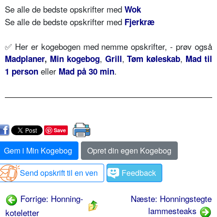
Se alle de bedste opskrifter med
Wok
Se alle de bedste opskrifter med
Fjerkræ
✅ Her er kogebogen med nemme opskrifter, - prøv også
,
,
,
Madplaner
,
Min kogebog
Grill
Tøm køleskab
Mad til
eller
.
1 person
Mad på 30 min
Save
Gem i Min Kogebog
Opret din egen Kogebog
Send opskrift til en ven
Feedback
Forrige: Honning-
Næste: Honningstegte
lammesteaks
koteletter