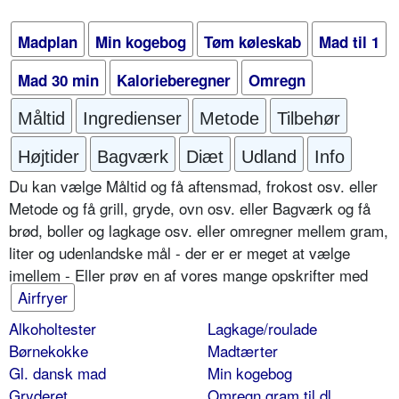
Madplan
Min kogebog
Tøm køleskab
Mad til 1
Mad 30 min
Kalorieberegner
Omregn
Måltid
Ingredienser
Metode
Tilbehør
Højtider
Bagværk
Diæt
Udland
Info
Du kan vælge Måltid og få aftensmad, frokost osv. eller
Metode og få grill, gryde, ovn osv. eller Bagværk og få
brød, boller og lagkage osv. eller omregner mellem gram,
liter og udenlandske mål - der er er meget at vælge
imellem - Eller prøv en af vores mange opskrifter med
Airfryer
Alkoholtester
Lagkage/roulade
Børnekokke
Madtærter
Gl. dansk mad
Min kogebog
Gryderet
Omregn gram til dl