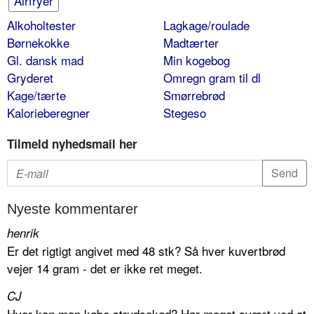
Airfryer
Alkoholtester
Lagkage/roulade
Børnekokke
Madtærter
Gl. dansk mad
Min kogebog
Gryderet
Omregn gram til dl
Kage/tærte
Smørrebrød
Kalorieberegner
Stegeso
Tilmeld nyhedsmail her
Nyeste kommentarer
henrik
Er det rigtigt angivet med 48 stk? Så hver kuvertbrød
vejer 14 gram - det er ikke ret meget.
CJ
Hvor kan man købe strudsekød? Har meget svært ved at