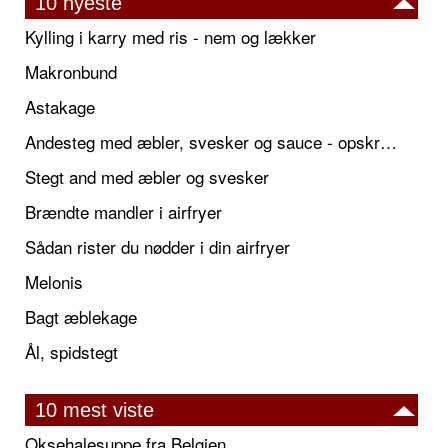
10 nyeste
Kylling i karry med ris - nem og lækker
Makronbund
Astakage
Andesteg med æbler, svesker og sauce - opskrift også til jul
Stegt and med æbler og svesker
Brændte mandler i airfryer
Sådan rister du nødder i din airfryer
Melonis
Bagt æblekage
Ål, spidstegt
10 mest viste
Oksehalesuppe fra Belgien