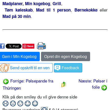
,
,
Madplaner
,
Min kogebog
Grill
,
,
eller
Tøm køleskab
Mad til 1 person
Børnekokke
.
Mad på 30 min
Save
Gem i Min Kogebog
Opret din egen Kogebog
Send opskrift til en ven
Feedback
Forrige: Pølsepande fra
Næste: Pølser i
folie
Thüringen
Klik på den smiley du vil give denne side
Brugernes vurdering
5,0
(
4
stemmer)