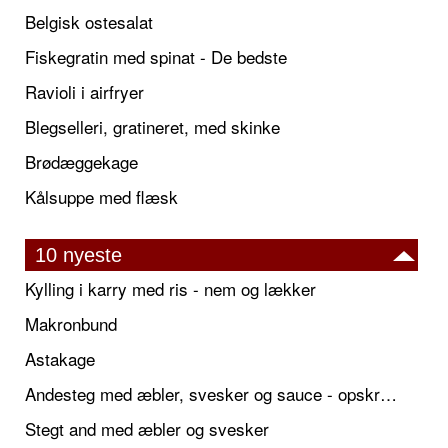
Belgisk ostesalat
Fiskegratin med spinat - De bedste
Ravioli i airfryer
Blegselleri, gratineret, med skinke
Brødæggekage
Kålsuppe med flæsk
10 nyeste
Kylling i karry med ris - nem og lækker
Makronbund
Astakage
Andesteg med æbler, svesker og sauce - opskrift også til jul
Stegt and med æbler og svesker