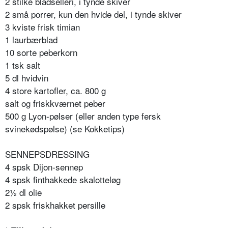
2 stilke bladselleri, i tynde skiver
2 små porrer, kun den hvide del, i tynde skiver
3 kviste frisk timian
1 laurbærblad
10 sorte peberkorn
1 tsk salt
5 dl hvidvin
4 store kartofler, ca. 800 g
salt og friskkværnet peber
500 g Lyon-pølser (eller anden type fersk
svinekødspølse) (se Kokketips)
SENNEPSDRESSING
4 spsk Dijon-sennep
4 spsk finthakkede skalotteløg
2½ dl olie
2 spsk friskhakket persille