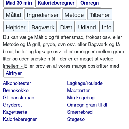
Mad 30 min
Kalorieberegner
Omregn
Måltid
Ingredienser
Metode
Tilbehør
Højtider
Bagværk
Diæt
Udland
Info
Du kan vælge Måltid og få aftensmad, frokost osv. eller
Metode og få grill, gryde, ovn osv. eller Bagværk og få
brød, boller og lagkage osv. eller omregner mellem gram,
liter og udenlandske mål - der er er meget at vælge
imellem - Eller prøv en af vores mange opskrifter med
Airfryer
Alkoholtester
Lagkage/roulade
Børnekokke
Madtærter
Gl. dansk mad
Min kogebog
Gryderet
Omregn gram til dl
Kage/tærte
Smørrebrød
Kalorieberegner
Stegeso