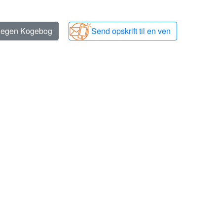
n egen Kogebog
Send opskrift til en ven