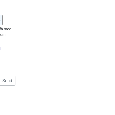
o
få brød,
lem -
l