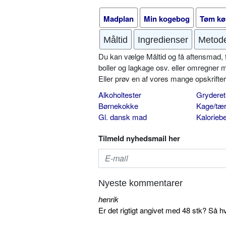
Madplan
Min kogebog
Tøm kø
Måltid
Ingredienser
Metod
Du kan vælge Måltid og få aftensmad, fr
boller og lagkage osv. eller omregner 
Eller prøv en af vores mange opskrift
Alkoholtester
Gryderet
Børnekokke
Kage/tær
Gl. dansk mad
Kalorieb
Tilmeld nyhedsmail her
Nyeste kommentarer
henrik
Er det rigtigt angivet med 48 stk? Så h