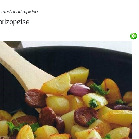
r med chorizopølse
orizopølse