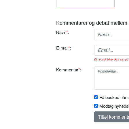
Kommentarer og debat mellem 
Navn
*
:
E-mail
*
:
Din e-mail bliver ikke vist på 
Kommentar
*
:
Få besked når d
Modtag nyhedsb