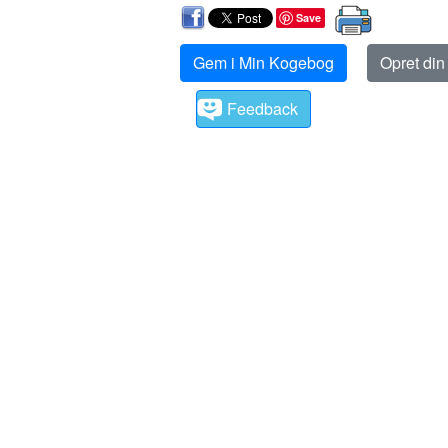
Save
Gem i Min Kogebog
Opret di
Feedback