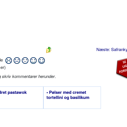
Næste: Safranky
ide
er)
g skriv kommentarer herunder
.
dret pastawok
• Pølser med cremet
tortellini og basilikum