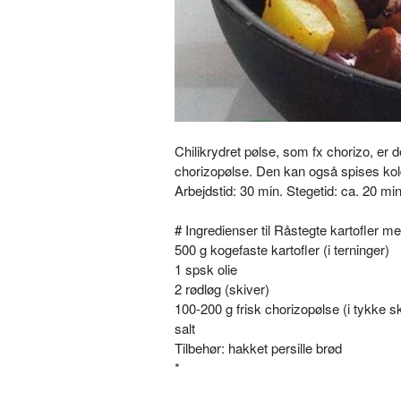
Chilikrydret pølse, som fx chorizo, er d
chorizopølse. Den kan også spises kold,
Arbejdstid: 30 min. Stegetid: ca. 20 mi
# Ingredienser til Råstegte kartofler m
500 g kogefaste kartofler (i terninger)
1 spsk olie
2 rødløg (skiver)
100-200 g frisk chorizopølse (i tykke s
salt
Tilbehør: hakket persille brød
*