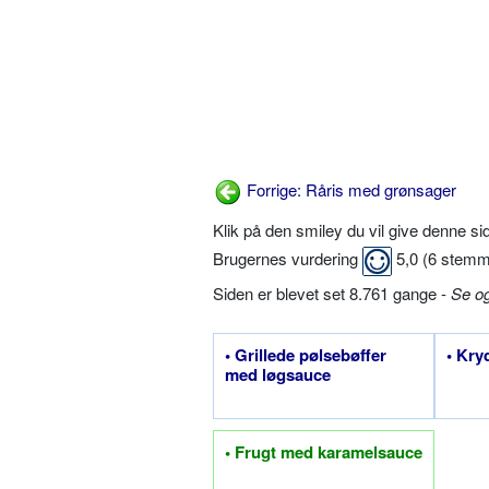
Forrige: Råris med grønsager
Klik på den smiley du vil give denne s
Brugernes vurdering
5,0
(
6
stemm
Siden er blevet set 8.761 gange -
Se o
• Grillede pølsebøffer
• Kry
med løgsauce
• Frugt med karamelsauce