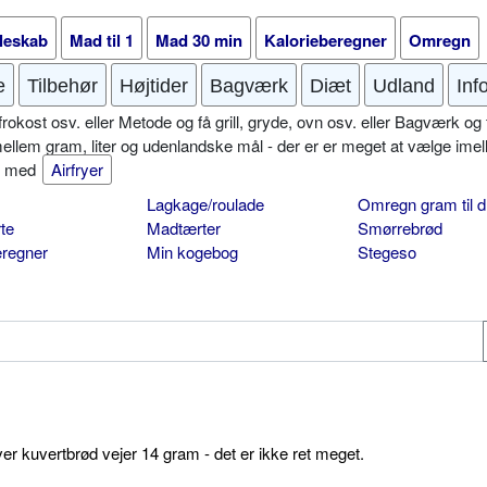
leskab
Mad til 1
Mad 30 min
Kalorieberegner
Omregn
e
Tilbehør
Højtider
Bagværk
Diæt
Udland
Inf
okost osv. eller Metode og få grill, gryde, ovn osv. eller Bagværk og 
mellem gram, liter og udenlandske mål - der er er meget at vælge imel
er med
Airfryer
Lagkage/roulade
Omregn gram til d
te
Madtærter
Smørrebrød
eregner
Min kogebog
Stegeso
ver kuvertbrød vejer 14 gram - det er ikke ret meget.