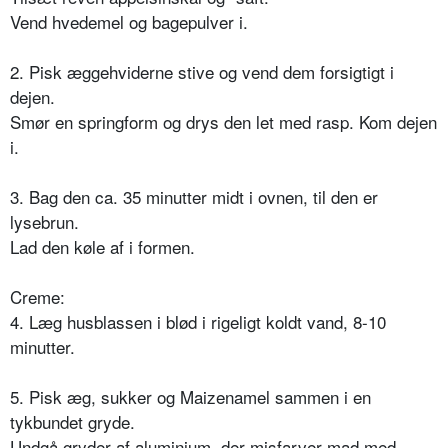
Vend hvedemel og bagepulver i.
2. Pisk æggehviderne stive og vend dem forsigtigt i
dejen.
Smør en springform og drys den let med rasp. Kom dejen
i.
3. Bag den ca. 35 minutter midt i ovnen, til den er
lysebrun.
Lad den køle af i formen.
Creme:
4. Læg husblassen i blød i rigeligt koldt vand, 8-10
minutter.
5. Pisk æg, sukker og Maizenamel sammen i en
tykbundet gryde.
Undgå gryder af aluminium, der misfarver mad med