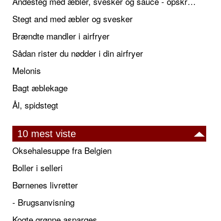
Andesteg med æbler, svesker og sauce - opskrift også til jul
Stegt and med æbler og svesker
Brændte mandler i airfryer
Sådan rister du nødder i din airfryer
Melonis
Bagt æblekage
Ål, spidstegt
10 mest viste
Oksehalesuppe fra Belgien
Boller i selleri
Børnenes livretter
- Brugsanvisning
Kogte grønne asparges