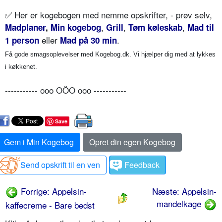
✅
Her er kogebogen med nemme opskrifter, - prøv selv,
,
,
,
Madplaner
,
Min kogebog
Grill
Tøm køleskab
Mad til
eller
.
1 person
Mad på 30 min
Få gode smagsoplevelser med Kogebog.dk. Vi hjælper dig med at lykkes
i køkkenet.
----------- ooo OÔO ooo -----------
Save
Gem i Min Kogebog
Opret din egen Kogebog
Send opskrift til en ven
Feedback
Forrige: Appelsin-
Næste: Appelsin-
mandelkage
kaffecreme - Bare bedst