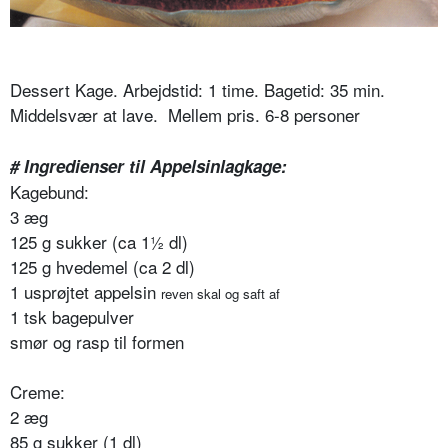
Dessert Kage.
Arbejdstid: 1 time. Bagetid: 35 min.
Middelsvær at lave. Mellem pris. 6-8 personer
# Ingredienser til Appelsinlagkage:
Kagebund:
3 æg
125 g sukker (ca 1½ dl)
125 g hvedemel (ca 2 dl)
1 usprøjtet appelsin
reven skal og saft af
1 tsk bagepulver
smør og rasp til formen
Creme:
2 æg
85 g sukker (1 dl)