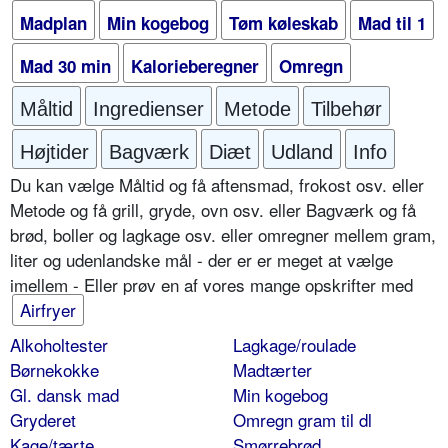
Madplan
Min kogebog
Tøm køleskab
Mad til 1
Mad 30 min
Kalorieberegner
Omregn
Måltid
Ingredienser
Metode
Tilbehør
Højtider
Bagværk
Diæt
Udland
Info
Du kan vælge Måltid og få aftensmad, frokost osv. eller
Metode og få grill, gryde, ovn osv. eller Bagværk og få
brød, boller og lagkage osv. eller omregner mellem gram,
liter og udenlandske mål - der er er meget at vælge
imellem - Eller prøv en af vores mange opskrifter med
Airfryer
Alkoholtester
Lagkage/roulade
Børnekokke
Madtærter
Gl. dansk mad
Min kogebog
Gryderet
Omregn gram til dl
Kage/tærte
Smørrebrød