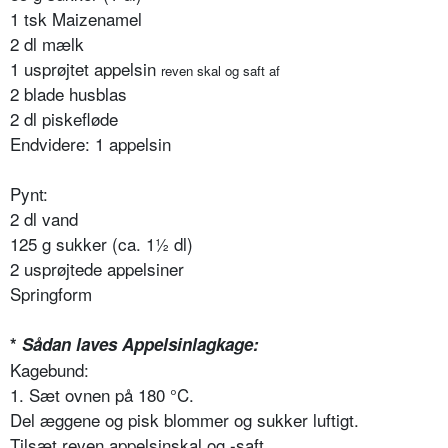
1 tsk Maizenamel
2 dl mælk
1 usprøjtet appelsin
reven skal og saft af
2 blade husblas
2 dl piskefløde
Endvidere: 1 appelsin
Pynt:
2 dl vand
125 g sukker (ca. 1½ dl)
2 usprøjtede appelsiner
Springform
*
Sådan laves Appelsinlagkage:
Kagebund:
1. Sæt ovnen på 180 °C.
Del æggene og pisk blommer og sukker luftigt.
Tilsæt reven appelsinskal og -saft.