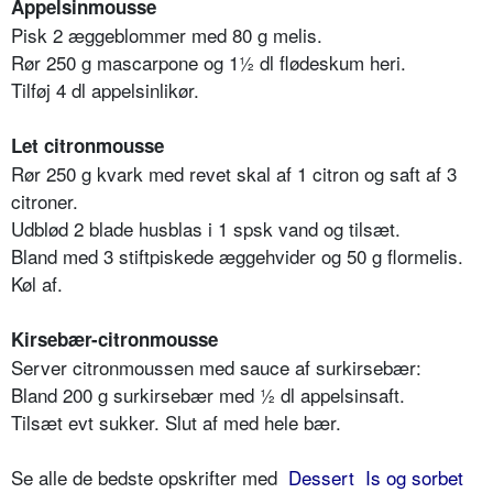
Appelsinmousse
Pisk 2 æggeblommer med 80 g melis.
Rør 250 g mascarpone og 1½ dl flødeskum heri.
Tilføj 4 dl appelsinlikør.
Let citronmousse
Rør 250 g kvark med revet skal af 1 citron og saft af 3
citroner.
Udblød 2 blade husblas i 1 spsk vand og tilsæt.
Bland med 3 stiftpiskede æggehvider og 50 g flormelis.
Køl af.
Kirsebær-citronmousse
Server citronmoussen med sauce af surkirsebær:
Bland 200 g surkirsebær med ½ dl appelsinsaft.
Tilsæt evt sukker. Slut af med hele bær.
Se alle de bedste opskrifter med
Dessert
Is og sorbet