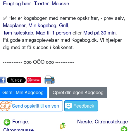
Frugt og bær
Tærter
Mousse
✅ Her er kogebogen med nemme opskrifter, - prøv selv,
Madplaner
,
Min kogebog
,
Grill
,
Tøm køleskab
,
Mad til 1 person
eller
Mad på 30 min
.
Få gode smagsoplevelser med Kogebog.dk. Vi hjælper
dig med at få succes i køkkenet.
----------- ooo OÔO ooo -----------
Save
Gem i Min Kogebog
Opret din egen Kogebog
Send opskrift til en ven
Feedback
Forrige:
Næste: Citronostekage
Citronmousse