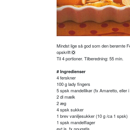
Mindst lige så god som den berømte 
opskrift
❎
Til 4 portioner. Tilberedning: 55 min.
# Ingredienser
4 ferskner
100 g lady fingers
5 spsk mandellikør (fx Amaretto, eller i
2 dl mælk
2 æg
4 spsk sukker
1 brev vaniljesukker (10 g /ca 1 spsk)
1 spsk mandelflager
evt is, fx nougatis