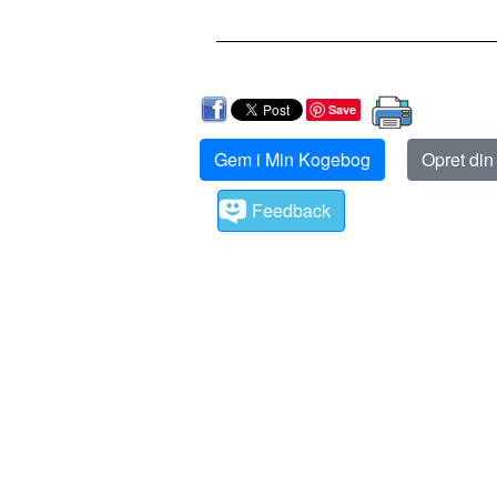
Save
Gem i Min Kogebog
Opret di
Feedback