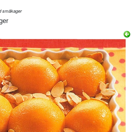
d småkager
ger