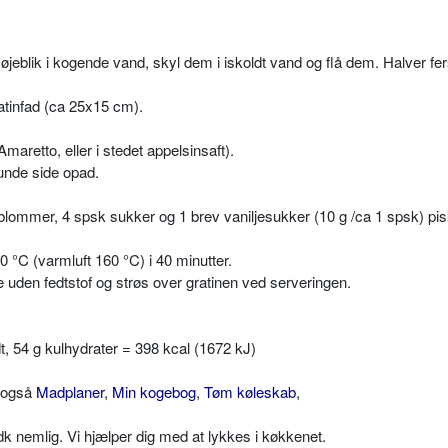
øjeblik i kogende vand, skyl dem i iskoldt vand og flå dem. Halver fe
ratinfad (ca 25x15 cm).
aretto, eller i stedet appelsinsaft).
nde side opad.
ommer, 4 spsk sukker og 1 brev vaniljesukker (10 g /ca 1 spsk) pi
°C (varmluft 160 °C) i 40 minutter.
 uden fedtstof og strøs over gratinen ved serveringen.
edt, 54 g kulhydrater = 398 kcal (1672 kJ)
v også
Madplaner
,
Min kogebog
,
Tøm køleskab
,
 nemlig. Vi hjælper dig med at lykkes i køkkenet.