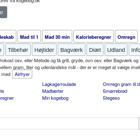
rev fra kogebog.dk
leskab
Mad til 1
Mad 30 min
Kalorieberegner
Omregn
e
Tilbehør
Højtider
Bagværk
Diæt
Udland
Inf
okost osv. eller Metode og få grill, gryde, ovn osv. eller Bagværk og 
mellem gram, liter og udenlandske mål - der er er meget at vælge imel
er med
Airfryer
Lagkage/roulade
Omregn gram til d
te
Madtærter
Smørrebrød
eregner
Min kogebog
Stegeso