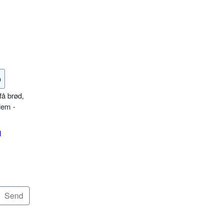
o
få brød,
lem -
l