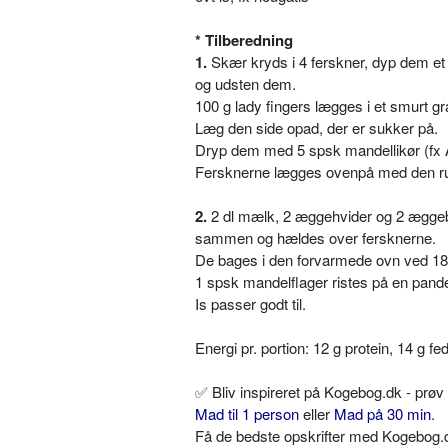
* Tilberedning
1.
Skær kryds i 4 ferskner, dyp dem et 
og udsten dem.
100 g lady fingers lægges i et smurt g
Læg den side opad, der er sukker på.
Dryp dem med 5 spsk mandellikør (fx Am
Fersknerne lægges ovenpå med den ru
2.
2 dl mælk, 2 æggehvider og 2 æggebl
sammen og hældes over fersknerne.
De bages i den forvarmede ovn ved 180 
1 spsk mandelflager ristes på en pande
Is passer godt til.
Energi pr. portion: 12 g protein, 14 g f
✅
Bliv inspireret på Kogebog.dk - prø
Mad til 1 person
eller
Mad på 30 min
.
Få de bedste opskrifter med Kogebog.dk