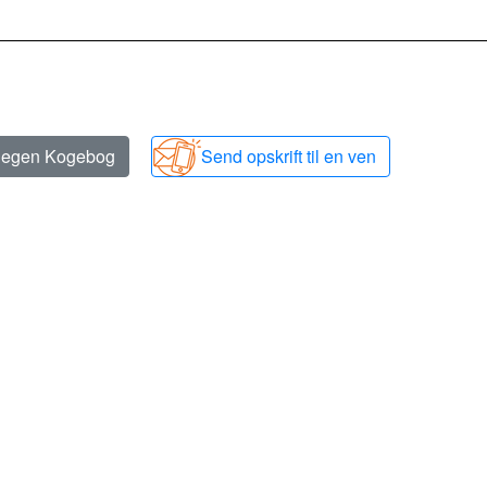
n egen Kogebog
Send opskrift til en ven