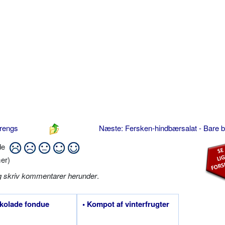
rengs
Næste: Fersken-hindbærsalat - Bare 
ide
er)
g skriv kommentarer herunder
.
kolade fondue
• Kompot af vinterfrugter