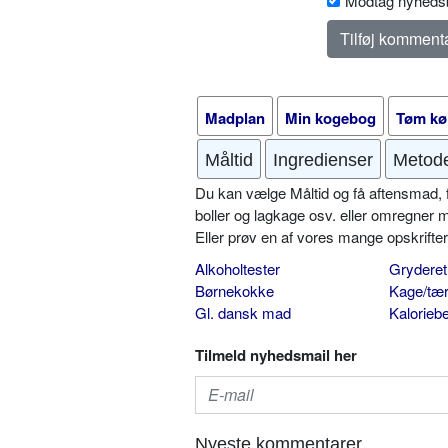
Modtag nyhedsb
Madplan
Min kogebog
Tøm kø
Måltid
Ingredienser
Metod
Du kan vælge Måltid og få aftensmad, fr
boller og lagkage osv. eller omregner 
Eller prøv en af vores mange opskrift
Alkoholtester
Gryderet
Børnekokke
Kage/tær
Gl. dansk mad
Kalorieb
Tilmeld nyhedsmail her
Nyeste kommentarer