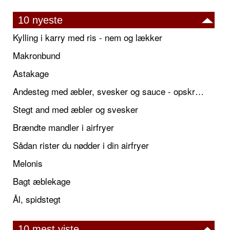
10 nyeste
Kylling i karry med ris - nem og lækker
Makronbund
Astakage
Andesteg med æbler, svesker og sauce - opskrift også til jul
Stegt and med æbler og svesker
Brændte mandler i airfryer
Sådan rister du nødder i din airfryer
Melonis
Bagt æblekage
Ål, spidstegt
10 mest viste