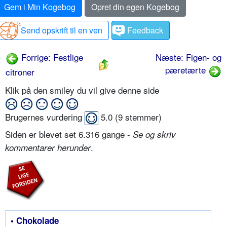
Gem i Min Kogebog
Opret din egen Kogebog
Send opskrift til en ven
Feedback
Forrige: Festlige
Næste: Figen- og
pæretærte
citroner
Klik på den smiley du vil give denne side
Brugernes vurdering
5.0
(
9
stemmer)
Siden er blevet set 6.316 gange -
Se og skriv
.
kommentarer herunder
• Chokolade