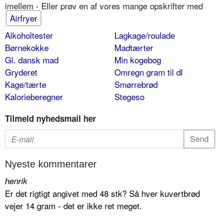
imellem - Eller prøv en af vores mange opskrifter med
Airfryer
Alkoholtester
Lagkage/roulade
Børnekokke
Madtærter
Gl. dansk mad
Min kogebog
Gryderet
Omregn gram til dl
Kage/tærte
Smørrebrød
Kalorieberegner
Stegeso
Tilmeld nyhedsmail her
Nyeste kommentarer
henrik
Er det rigtigt angivet med 48 stk? Så hver kuvertbrød
vejer 14 gram - det er ikke ret meget.