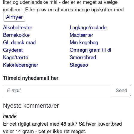
liter og udenlandske mål - der er er meget at vælge
imellem - Eller prøv en af vores mange opskrifter med
Airfryer
Alkoholtester
Lagkage/roulade
Børnekokke
Madtærter
Gl. dansk mad
Min kogebog
Gryderet
Omregn gram til dl
Kage/tærte
Smørrebrød
Kalorieberegner
Stegeso
Tilmeld nyhedsmail her
Nyeste kommentarer
henrik
Er det rigtigt angivet med 48 stk? Så hver kuvertbrød
vejer 14 gram - det er ikke ret meget.