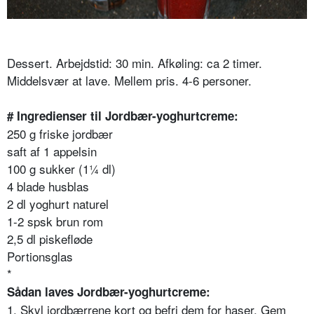
Dessert. Arbejdstid: 30 min. Afkøling: ca 2 timer.
Middelsvær at lave. Mellem pris. 4-6 personer.
# Ingredienser til Jordbær-yoghurtcreme:
250 g friske jordbær
saft af 1 appelsin
100 g sukker (1¼ dl)
4 blade husblas
2 dl yoghurt naturel
1-2 spsk brun rom
2,5 dl piskefløde
Portionsglas
*
Sådan laves Jordbær-yoghurtcreme:
1. Skyl jordbærrene kort og befri dem for haser. Gem