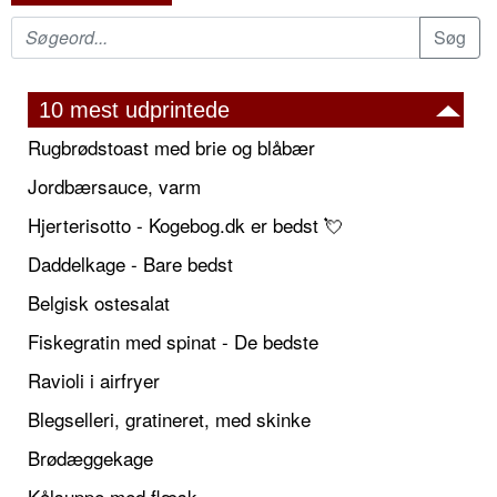
10 mest udprintede
Rugbrødstoast med brie og blåbær
Jordbærsauce, varm
Hjerterisotto - Kogebog.dk er bedst 💘
Daddelkage - Bare bedst
Belgisk ostesalat
Fiskegratin med spinat - De bedste
Ravioli i airfryer
Blegselleri, gratineret, med skinke
Brødæggekage
Kålsuppe med flæsk