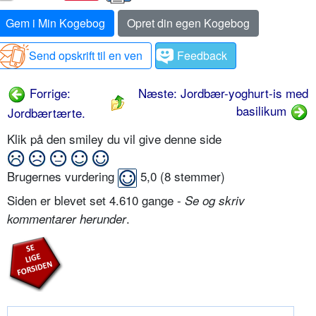
Gem i Min Kogebog
Opret din egen Kogebog
Send opskrift til en ven
Feedback
Forrige:
Næste: Jordbær-yoghurt-is med
basilikum
Jordbærtærte.
Klik på den smiley du vil give denne side
Brugernes vurdering
5,0
(
8
stemmer)
Siden er blevet set 4.610 gange -
Se og skriv
.
kommentarer herunder