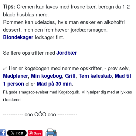
Cremen kan laves med frosne bær, beregn da 1-2
Tips:
blade husblas mere.
Rommen kan udelades, hvis man ønsker en alkoholfri
dessert, men den fremhæver jordbærsmagen.
ledsager fint.
Blondekager
Se flere opskrifter med
Jordbær
✅
Her er kogebogen med nemme opskrifter, - prøv selv,
,
,
,
Madplaner
,
Min kogebog
Grill
Tøm køleskab
Mad til
eller
.
1 person
Mad på 30 min
Få gode smagsoplevelser med Kogebog.dk. Vi hjælper dig med at lykkes
i køkkenet.
----------- ooo OÔO ooo -----------
Save