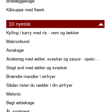
Brødæggekage
Kålsuppe med flæsk
10 nyeste
Kylling i karry med ris - nem og lækker
Makronbund
Astakage
Andesteg med æbler, svesker og sauce - opskrift også til jul
Stegt and med æbler og svesker
Brændte mandler i airfryer
Sådan rister du nødder i din airfryer
Melonis
Bagt æblekage
Ål, spidstegt