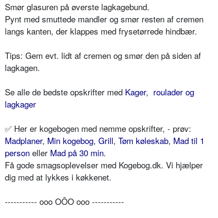
Smør glasuren på øverste lagkagebund.
Pynt med smuttede mandler og smør resten af cremen
langs kanten, der klappes med frysetørrede hindbær.
Tips: Gem evt. lidt af cremen og smør den på siden af
lagkagen.
Se alle de bedste opskrifter med
Kager
,
roulader og
lagkager
✅ Her er kogebogen med nemme opskrifter, - prøv:
Madplaner
,
Min kogebog
,
Grill
,
Tøm køleskab
,
Mad til 1
person
eller
Mad på 30 min
.
Få gode smagsoplevelser med Kogebog.dk. Vi hjælper
dig med at lykkes i køkkenet.
----------- ooo OÔO ooo -----------