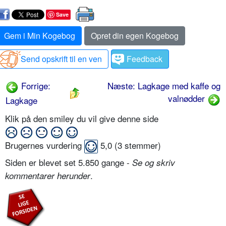
Save
Gem i Min Kogebog
Opret din egen Kogebog
Send opskrift til en ven
Feedback
Forrige:
Næste: Lagkage med kaffe og
valnødder
Lagkage
Klik på den smiley du vil give denne side
Brugernes vurdering
5,0
(
3
stemmer)
Siden er blevet set 5.850 gange -
Se og skriv
.
kommentarer herunder