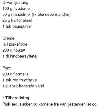
½ vaniljestang
100 g hvedemel
50 g mandelmel (fx blendede mandler)
25 g kartoffelmel
1 tsk bagepulver
Creme:
½ l piskefløde
200 g nougat
1 dl hindbærsyltetøj
Pynt:
200 g flormelis
1 tsk rød frugtfarve
1-2 spsk kogende vand
* Tilberedning
Pisk æg, sukker og kornene fra vaniljestangen let og