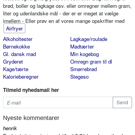
brød, boller og lagkage osv. eller omregner mellem gram,
liter og udenlandske mål - der er er meget at vælge
imellem - Eller prøv en af vores mange opskrifter med
Airfryer
Alkoholtester
Lagkage/roulade
Børnekokke
Madtærter
Gl. dansk mad
Min kogebog
Gryderet
Omregn gram til dl
Kage/tærte
Smørrebrød
Kalorieberegner
Stegeso
Tilmeld nyhedsmail her
Nyeste kommentarer
henrik