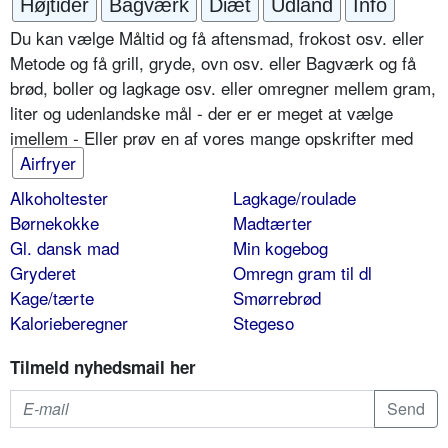
Højtider
Bagværk
Diæt
Udland
Info
Du kan vælge Måltid og få aftensmad, frokost osv. eller
Metode og få grill, gryde, ovn osv. eller Bagværk og få
brød, boller og lagkage osv. eller omregner mellem gram,
liter og udenlandske mål - der er er meget at vælge
imellem - Eller prøv en af vores mange opskrifter med
Airfryer
Alkoholtester
Lagkage/roulade
Børnekokke
Madtærter
Gl. dansk mad
Min kogebog
Gryderet
Omregn gram til dl
Kage/tærte
Smørrebrød
Kalorieberegner
Stegeso
Tilmeld nyhedsmail her