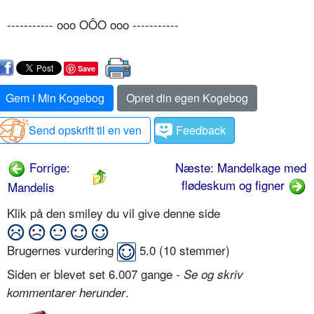
----------- ooo OÔO ooo -----------
Save
Gem i Min Kogebog
Opret din egen Kogebog
Send opskrift til en ven
Feedback
Forrige:
Næste: Mandelkage med
flødeskum og figner
Mandelis
Klik på den smiley du vil give denne side
Brugernes vurdering
5.0
(
10
stemmer)
Siden er blevet set 6.007 gange -
Se og skriv
.
kommentarer herunder