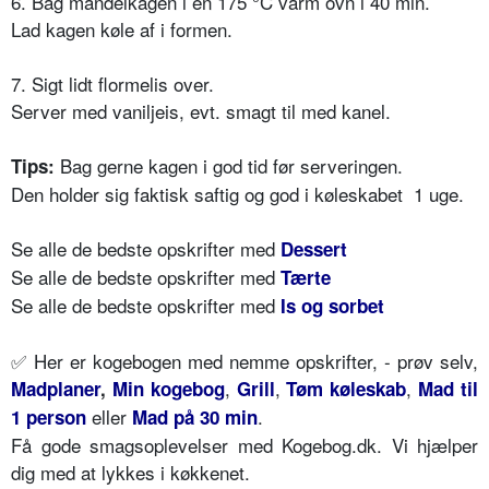
6. Bag mandelkagen i en 175 °C varm ovn i 40 min.
Lad kagen køle af i formen.
7. Sigt lidt flormelis over.
Server med vaniljeis, evt. smagt til med kanel.
Bag gerne kagen i god tid før serveringen.
Tips:
Den holder sig faktisk saftig og god i køleskabet 1 uge.
Se alle de bedste opskrifter med
Dessert
Se alle de bedste opskrifter med
Tærte
Se alle de bedste opskrifter med
Is og sorbet
✅ Her er kogebogen med nemme opskrifter, - prøv selv,
,
,
,
Madplaner
,
Min kogebog
Grill
Tøm køleskab
Mad til
eller
.
1 person
Mad på 30 min
Få gode smagsoplevelser med Kogebog.dk. Vi hjælper
dig med at lykkes i køkkenet.