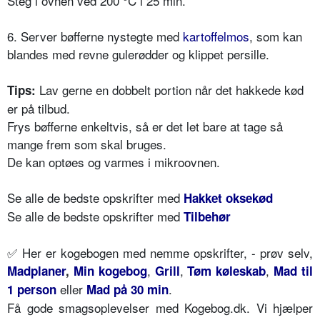
Steg i ovnen ved 200 °C i 25 min.
6. Server bøfferne nystegte med
kartoffelmos
, som kan
blandes med revne gulerødder og klippet persille.
Lav gerne en dobbelt portion når det hakkede kød
Tips:
er på tilbud.
Frys bøfferne enkeltvis, så er det let bare at tage så
mange frem som skal bruges.
De kan optøes og varmes i mikroovnen.
Se alle de bedste opskrifter med
Hakket oksekød
Se alle de bedste opskrifter med
Tilbehør
✅ Her er kogebogen med nemme opskrifter, - prøv selv,
,
,
,
Madplaner
,
Min kogebog
Grill
Tøm køleskab
Mad til
eller
.
1 person
Mad på 30 min
Få gode smagsoplevelser med Kogebog.dk. Vi hjælper