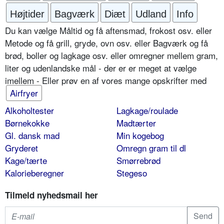
Højtider
Bagværk
Diæt
Udland
Info
Du kan vælge Måltid og få aftensmad, frokost osv. eller
Metode og få grill, gryde, ovn osv. eller Bagværk og få
brød, boller og lagkage osv. eller omregner mellem gram,
liter og udenlandske mål - der er er meget at vælge
imellem - Eller prøv en af vores mange opskrifter med
Airfryer
Alkoholtester
Lagkage/roulade
Børnekokke
Madtærter
Gl. dansk mad
Min kogebog
Gryderet
Omregn gram til dl
Kage/tærte
Smørrebrød
Kalorieberegner
Stegeso
Tilmeld nyhedsmail her