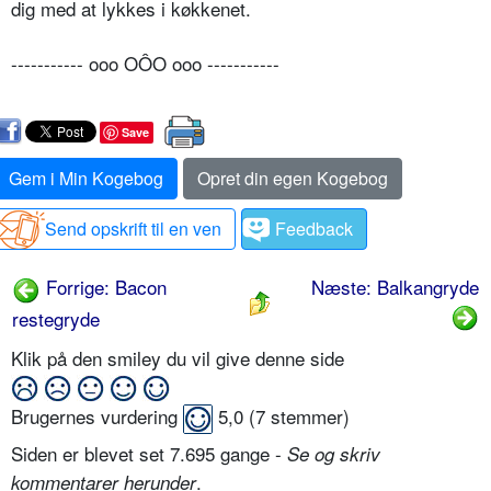
dig med at lykkes i køkkenet.
----------- ooo OÔO ooo -----------
Save
Gem i Min Kogebog
Opret din egen Kogebog
Send opskrift til en ven
Feedback
Forrige: Bacon
Næste: Balkangryde
restegryde
Klik på den smiley du vil give denne side
Brugernes vurdering
5,0
(
7
stemmer)
Siden er blevet set 7.695 gange -
Se og skriv
.
kommentarer herunder