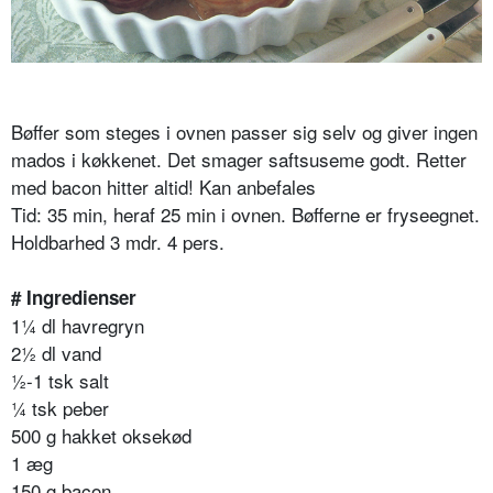
Bøffer som steges i ovnen passer sig selv og giver ingen
mados i køkkenet. Det smager saftsuseme godt. Retter
med bacon hitter altid! Kan anbefales
Tid: 35 min, heraf 25 min i ovnen. Bøfferne er fryseegnet.
Holdbarhed 3 mdr. 4 pers.
# Ingredienser
1¼ dl havregryn
2½ dl vand
½-1 tsk salt
¼ tsk peber
500 g hakket oksekød
1 æg
150 g bacon